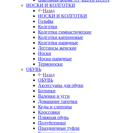
НОСКИ И КОЛГОТКИ
Назад
НОСКИ И КОЛГОТКИ
Гольфы
Колготки
Колготки гимнастические
Колготки капроновые
Колготки нарядные
Леггинсы женские
Носки
Носки нарядные
Термоноски
ОБУВЬ
Назад
ОБУВЬ
Аксессуары для обуви
Ботинки
Валенки и угги
Домашние тапочки
Кеды и слипоны
Кроссовки
Пляжная обувь
Полуботинки
Праздничные туфли