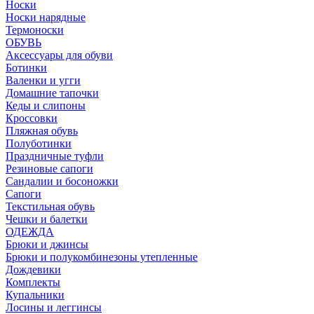
Носки
Носки нарядные
Термоноски
ОБУВЬ
Аксессуары для обуви
Ботинки
Валенки и угги
Домашние тапочки
Кеды и слипоны
Кроссовки
Пляжная обувь
Полуботинки
Праздничные туфли
Резиновые сапоги
Сандалии и босоножки
Сапоги
Текстильная обувь
Чешки и балетки
ОДЕЖДА
Брюки и джинсы
Брюки и полукомбинезоны утепленные
Дождевики
Комплекты
Купальники
Лосины и леггинсы