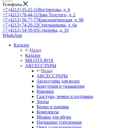
Телефоны
+7 (4212) 35-22-11
Вострецова, д. 6
+7 (4212) 76-44-11
Льва Толстого, д. 2
+7 (4212) 56-77-77
Краснореченская, д. 98
+7 (4212) 74-20-22
Стрельникова, д. 6а
+7 (4212) 54-59-05
Суворова, д. 10
WhatsApp
Каталог
Назад
Каталог
MILOTA BOX
АКСЕССУАРЫ
Назад
АКСЕССУАРЫ
Аксессуары для волос
Бижутерия и украшения
Варежки
Галстуки, ремни и подтяжки
Зонты
Кепки и панамы
Комплекты
Мешки для обуви
Наушники утепленные
Очки солнцезащитные