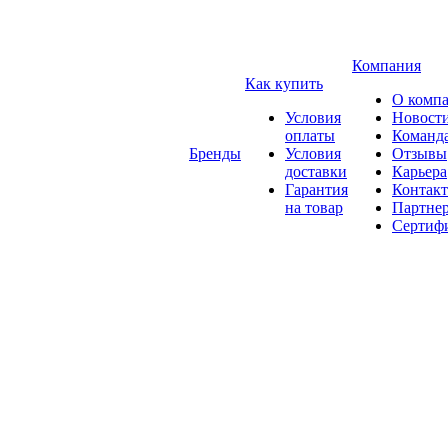
Компания
Как купить
О комп
Условия
Новост
оплаты
Команд
Бренды
Условия
Отзывы
доставки
Карьера
Гарантия
Контак
на товар
Партне
Сертиф