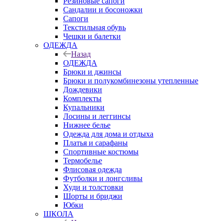
Резиновые сапоги
Сандалии и босоножки
Сапоги
Текстильная обувь
Чешки и балетки
ОДЕЖДА
Назад
ОДЕЖДА
Брюки и джинсы
Брюки и полукомбинезоны утепленные
Дождевики
Комплекты
Купальники
Лосины и леггинсы
Нижнее белье
Одежда для дома и отдыха
Платья и сарафаны
Спортивные костюмы
Термобелье
Флисовая одежда
Футболки и лонгсливы
Худи и толстовки
Шорты и бриджи
Юбки
ШКОЛА