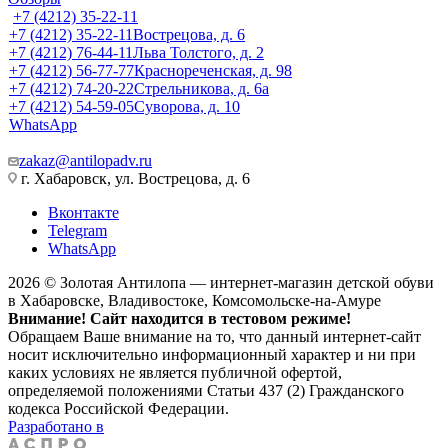
+7 (4212) 35-22-11
+7 (4212) 35-22-11
Вострецова, д. 6
+7 (4212) 76-44-11
Льва Толстого, д. 2
+7 (4212) 56-77-77
Краснореченская, д. 98
+7 (4212) 74-20-22
Стрельникова, д. 6а
+7 (4212) 54-59-05
Суворова, д. 10
WhatsApp
zakaz@antilopadv.ru
г. Хабаровск, ул. Вострецова, д. 6
Вконтакте
Telegram
WhatsApp
2026 © Золотая Антилопа — интернет-магазин детской обуви
в Хабаровске, Владивостоке, Комсомольске-на-Амуре
Внимание! Сайт находится в тестовом режиме!
Обращаем Ваше внимание на то, что данный интернет-сайт
носит исключительно информационный характер и ни при
каких условиях не является публичной офертой,
определяемой положениями Статьи 437 (2) Гражданского
кодекса Российской Федерации.
Разработано в