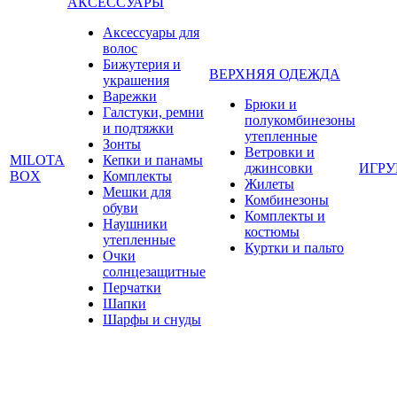
АКСЕССУАРЫ
Аксессуары для
волос
Бижутерия и
ВЕРХНЯЯ ОДЕЖДА
украшения
Варежки
Брюки и
Галстуки, ремни
полукомбинезоны
и подтяжки
утепленные
Зонты
Ветровки и
MILOTA
Кепки и панамы
джинсовки
ИГР
BOX
Комплекты
Жилеты
Мешки для
Комбинезоны
обуви
Комплекты и
Наушники
костюмы
утепленные
Куртки и пальто
Очки
солнцезащитные
Перчатки
Шапки
Шарфы и снуды