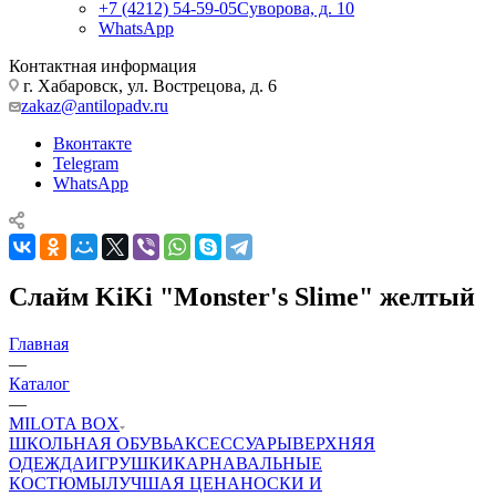
+7 (4212) 54-59-05
Суворова, д. 10
WhatsApp
Контактная информация
г. Хабаровск, ул. Вострецова, д. 6
zakaz@antilopadv.ru
Вконтакте
Telegram
WhatsApp
Слайм KiKi "Monster's Slime" желтый
Главная
—
Каталог
—
MILOTA BOX
ШКОЛЬНАЯ ОБУВЬ
АКСЕССУАРЫ
ВЕРХНЯЯ
ОДЕЖДА
ИГРУШКИ
КАРНАВАЛЬНЫЕ
КОСТЮМЫ
ЛУЧШАЯ ЦЕНА
НОСКИ И