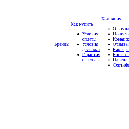
Компания
Как купить
О комп
Условия
Новост
оплаты
Команд
Бренды
Условия
Отзывы
доставки
Карьера
Гарантия
Контак
на товар
Партне
Сертиф