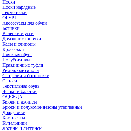
Носки
Носки нарядные
Термоноски
ОБУВЬ
Аксессуары для обуви
Ботинки
Валенки и угги
Домашние тапочки
Кеды и слипоны
Кроссовки
Пляжная обувь
Полуботинки
Праздничные туфли
Резиновые сапоги
Сандалии и босоножки
Сапоги
Текстильная обувь
Чешки и балетки
ОДЕЖДА
Брюки и джинсы
Брюки и полукомбинезоны утепленные
Дождевики
Комплекты
Купальники
Лосины и леггинсы