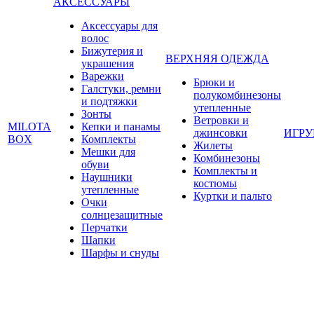
АКСЕССУАРЫ
Аксессуары для
волос
Бижутерия и
ВЕРХНЯЯ ОДЕЖДА
украшения
Варежки
Брюки и
Галстуки, ремни
полукомбинезоны
и подтяжки
утепленные
Зонты
Ветровки и
MILOTA
Кепки и панамы
джинсовки
ИГР
BOX
Комплекты
Жилеты
Мешки для
Комбинезоны
обуви
Комплекты и
Наушники
костюмы
утепленные
Куртки и пальто
Очки
солнцезащитные
Перчатки
Шапки
Шарфы и снуды