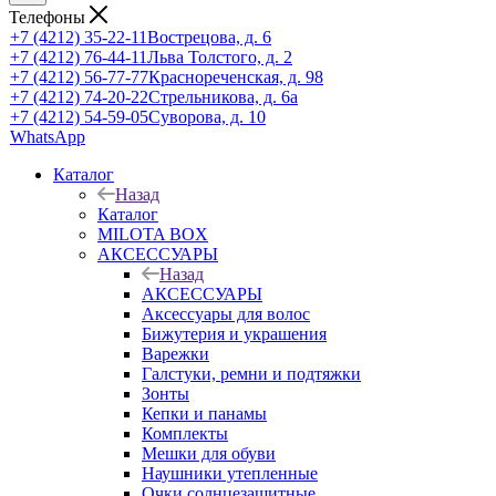
Телефоны
+7 (4212) 35-22-11
Вострецова, д. 6
+7 (4212) 76-44-11
Льва Толстого, д. 2
+7 (4212) 56-77-77
Краснореченская, д. 98
+7 (4212) 74-20-22
Стрельникова, д. 6а
+7 (4212) 54-59-05
Суворова, д. 10
WhatsApp
Каталог
Назад
Каталог
MILOTA BOX
АКСЕССУАРЫ
Назад
АКСЕССУАРЫ
Аксессуары для волос
Бижутерия и украшения
Варежки
Галстуки, ремни и подтяжки
Зонты
Кепки и панамы
Комплекты
Мешки для обуви
Наушники утепленные
Очки солнцезащитные