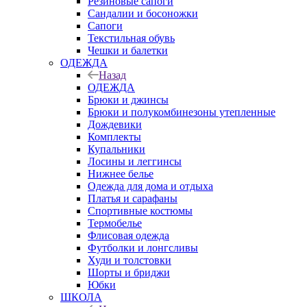
Резиновые сапоги
Сандалии и босоножки
Сапоги
Текстильная обувь
Чешки и балетки
ОДЕЖДА
Назад
ОДЕЖДА
Брюки и джинсы
Брюки и полукомбинезоны утепленные
Дождевики
Комплекты
Купальники
Лосины и леггинсы
Нижнее белье
Одежда для дома и отдыха
Платья и сарафаны
Спортивные костюмы
Термобелье
Флисовая одежда
Футболки и лонгсливы
Худи и толстовки
Шорты и бриджи
Юбки
ШКОЛА