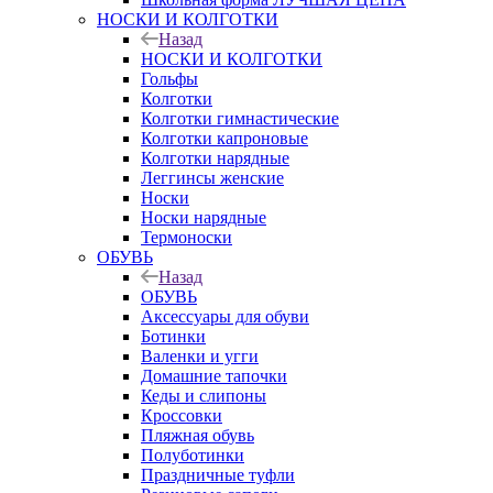
НОСКИ И КОЛГОТКИ
Назад
НОСКИ И КОЛГОТКИ
Гольфы
Колготки
Колготки гимнастические
Колготки капроновые
Колготки нарядные
Леггинсы женские
Носки
Носки нарядные
Термоноски
ОБУВЬ
Назад
ОБУВЬ
Аксессуары для обуви
Ботинки
Валенки и угги
Домашние тапочки
Кеды и слипоны
Кроссовки
Пляжная обувь
Полуботинки
Праздничные туфли