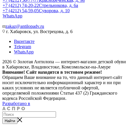
+7 (4212) 56-77-77
Краснореченская, д. 98
+7 (4212) 74-20-22
Стрельникова, д. 6а
+7 (4212) 54-59-05
Суворова, д. 10
WhatsApp
zakaz@antilopadv.ru
г. Хабаровск, ул. Вострецова, д. 6
Вконтакте
Telegram
WhatsApp
2026 © Золотая Антилопа — интернет-магазин детской обуви
в Хабаровске, Владивостоке, Комсомольске-на-Амуре
Внимание! Сайт находится в тестовом режиме!
Обращаем Ваше внимание на то, что данный интернет-сайт
носит исключительно информационный характер и ни при
каких условиях не является публичной офертой,
определяемой положениями Статьи 437 (2) Гражданского
кодекса Российской Федерации.
Разработано в
Найти