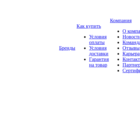
Компания
Как купить
О комп
Условия
Новост
оплаты
Команд
Бренды
Условия
Отзывы
доставки
Карьера
Гарантия
Контак
на товар
Партне
Сертиф