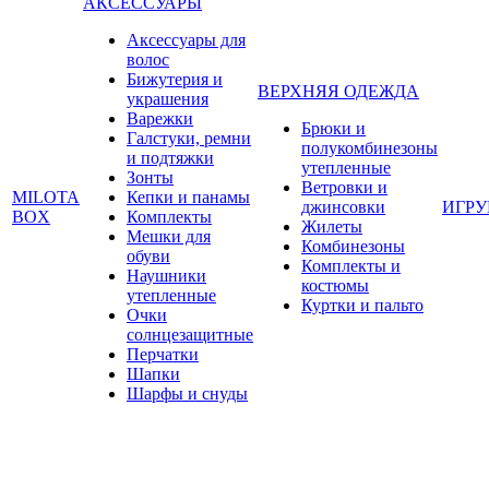
АКСЕССУАРЫ
Аксессуары для
волос
Бижутерия и
ВЕРХНЯЯ ОДЕЖДА
украшения
Варежки
Брюки и
Галстуки, ремни
полукомбинезоны
и подтяжки
утепленные
Зонты
Ветровки и
MILOTA
Кепки и панамы
джинсовки
ИГР
BOX
Комплекты
Жилеты
Мешки для
Комбинезоны
обуви
Комплекты и
Наушники
костюмы
утепленные
Куртки и пальто
Очки
солнцезащитные
Перчатки
Шапки
Шарфы и снуды