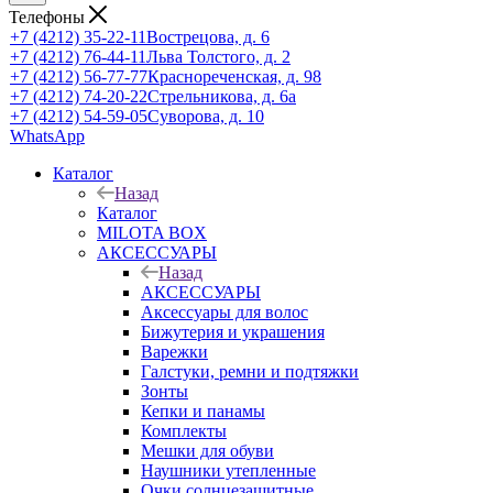
Телефоны
+7 (4212) 35-22-11
Вострецова, д. 6
+7 (4212) 76-44-11
Льва Толстого, д. 2
+7 (4212) 56-77-77
Краснореченская, д. 98
+7 (4212) 74-20-22
Стрельникова, д. 6а
+7 (4212) 54-59-05
Суворова, д. 10
WhatsApp
Каталог
Назад
Каталог
MILOTA BOX
АКСЕССУАРЫ
Назад
АКСЕССУАРЫ
Аксессуары для волос
Бижутерия и украшения
Варежки
Галстуки, ремни и подтяжки
Зонты
Кепки и панамы
Комплекты
Мешки для обуви
Наушники утепленные
Очки солнцезащитные