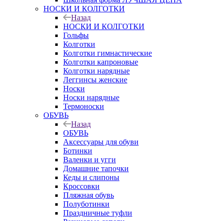
НОСКИ И КОЛГОТКИ
Назад
НОСКИ И КОЛГОТКИ
Гольфы
Колготки
Колготки гимнастические
Колготки капроновые
Колготки нарядные
Леггинсы женские
Носки
Носки нарядные
Термоноски
ОБУВЬ
Назад
ОБУВЬ
Аксессуары для обуви
Ботинки
Валенки и угги
Домашние тапочки
Кеды и слипоны
Кроссовки
Пляжная обувь
Полуботинки
Праздничные туфли