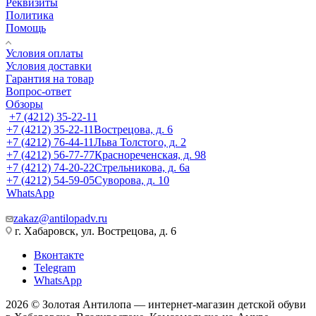
Реквизиты
Политика
Помощь
Условия оплаты
Условия доставки
Гарантия на товар
Вопрос-ответ
Обзоры
+7 (4212) 35-22-11
+7 (4212) 35-22-11
Вострецова, д. 6
+7 (4212) 76-44-11
Льва Толстого, д. 2
+7 (4212) 56-77-77
Краснореченская, д. 98
+7 (4212) 74-20-22
Стрельникова, д. 6а
+7 (4212) 54-59-05
Суворова, д. 10
WhatsApp
zakaz@antilopadv.ru
г. Хабаровск, ул. Вострецова, д. 6
Вконтакте
Telegram
WhatsApp
2026 © Золотая Антилопа — интернет-магазин детской обуви