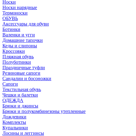
Носки
Носки нарядные
Термоноски
ОБУВЬ
Аксессуары для обуви
Ботинки
Валенки и угги
Домашние тапочки
Кеды и слипоны
Кроссовки
Пляжная обувь
Полуботинки
Праздничные туфли
Резиновые сапоги
Сандалии и босоножки
Сапоги
Текстильная обувь
Чешки и балетки
ОДЕЖДА
Брюки и джинсы
Брюки и полукомбинезоны утепленные
Дождевики
Комплекты
Купальники
Лосины и леггинсы