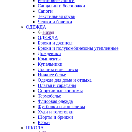
Резиновые сапоги
Сандалии и босоножки
Сапоги
Текстильная обувь
Чешки и балетки
ОДЕЖДА
Назад
ОДЕЖДА
Брюки и джинсы
Брюки и полукомбинезоны утепленные
Дождевики
Комплекты
Купальники
Лосины и леггинсы
Нижнее белье
Одежда для дома и отдыха
Платья и сарафаны
Спортивные костюмы
Термобелье
Флисовая одежда
Футболки и лонгсливы
Худи и толстовки
Шорты и бриджи
Юбки
ШКОЛА