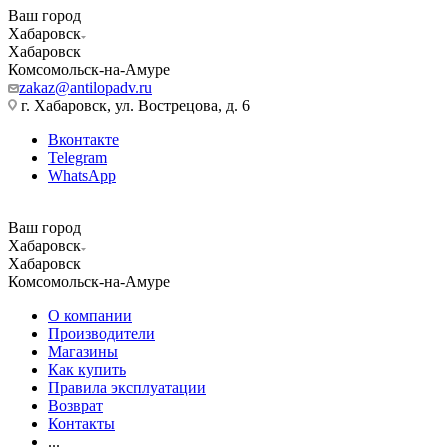
Ваш город
Хабаровск
Хабаровск
Комсомольск-на-Амуре
zakaz@antilopadv.ru
г. Хабаровск, ул. Вострецова, д. 6
Вконтакте
Telegram
WhatsApp
Ваш город
Хабаровск
Хабаровск
Комсомольск-на-Амуре
О компании
Производители
Магазины
Как купить
Правила эксплуатации
Возврат
Контакты
...