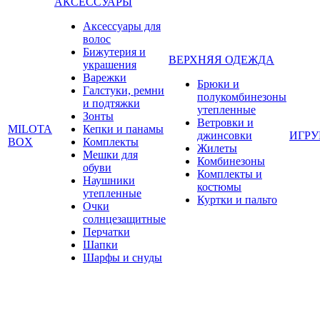
АКСЕССУАРЫ
Аксессуары для
волос
Бижутерия и
ВЕРХНЯЯ ОДЕЖДА
украшения
Варежки
Брюки и
Галстуки, ремни
полукомбинезоны
и подтяжки
утепленные
Зонты
Ветровки и
MILOTA
Кепки и панамы
джинсовки
ИГР
BOX
Комплекты
Жилеты
Мешки для
Комбинезоны
обуви
Комплекты и
Наушники
костюмы
утепленные
Куртки и пальто
Очки
солнцезащитные
Перчатки
Шапки
Шарфы и снуды