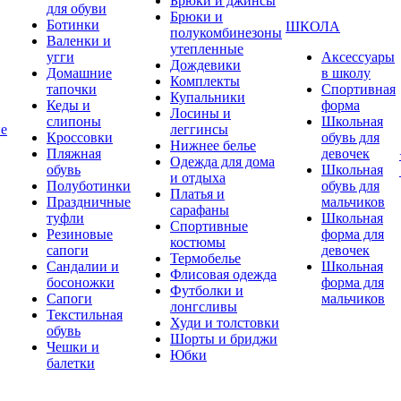
Брюки и джинсы
для обуви
Брюки и
Ботинки
ШКОЛА
полукомбинезоны
Валенки и
утепленные
угги
Аксессуары
Дождевики
Домашние
в школу
Комплекты
тапочки
Спортивная
Купальники
Кеды и
форма
Лосины и
слипоны
Школьная
ие
леггинсы
Кроссовки
обувь для
Нижнее белье
Пляжная
девочек
Одежда для дома
обувь
Школьная
и отдыха
Полуботинки
обувь для
Платья и
Праздничные
мальчиков
сарафаны
туфли
Школьная
Спортивные
Резиновые
форма для
костюмы
сапоги
девочек
Термобелье
Сандалии и
Школьная
Флисовая одежда
босоножки
форма для
Футболки и
Сапоги
мальчиков
лонгсливы
Текстильная
Худи и толстовки
обувь
Шорты и бриджи
Чешки и
Юбки
балетки