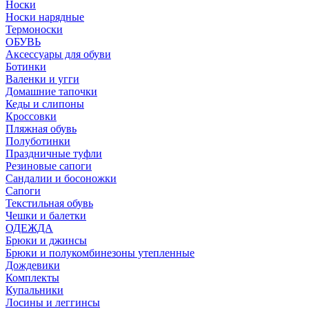
Носки
Носки нарядные
Термоноски
ОБУВЬ
Аксессуары для обуви
Ботинки
Валенки и угги
Домашние тапочки
Кеды и слипоны
Кроссовки
Пляжная обувь
Полуботинки
Праздничные туфли
Резиновые сапоги
Сандалии и босоножки
Сапоги
Текстильная обувь
Чешки и балетки
ОДЕЖДА
Брюки и джинсы
Брюки и полукомбинезоны утепленные
Дождевики
Комплекты
Купальники
Лосины и леггинсы