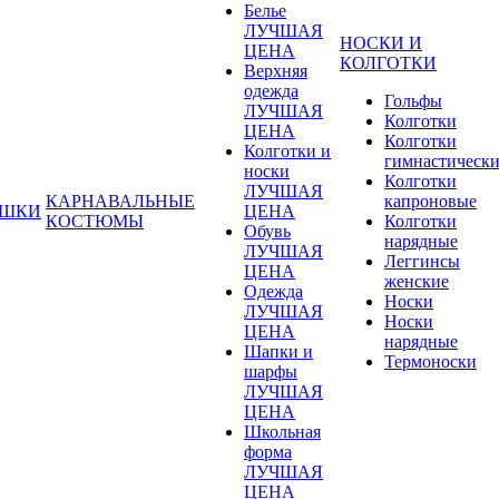
Белье
ЛУЧШАЯ
НОСКИ И
ЦЕНА
КОЛГОТКИ
Верхняя
одежда
Гольфы
ЛУЧШАЯ
Колготки
ЦЕНА
Колготки
Колготки и
гимнастическ
носки
Колготки
ЛУЧШАЯ
КАРНАВАЛЬНЫЕ
капроновые
УШКИ
ЦЕНА
КОСТЮМЫ
Колготки
Обувь
нарядные
ЛУЧШАЯ
Леггинсы
ЦЕНА
женские
Одежда
Носки
ЛУЧШАЯ
Носки
ЦЕНА
нарядные
Шапки и
Термоноски
шарфы
ЛУЧШАЯ
ЦЕНА
Школьная
форма
ЛУЧШАЯ
ЦЕНА