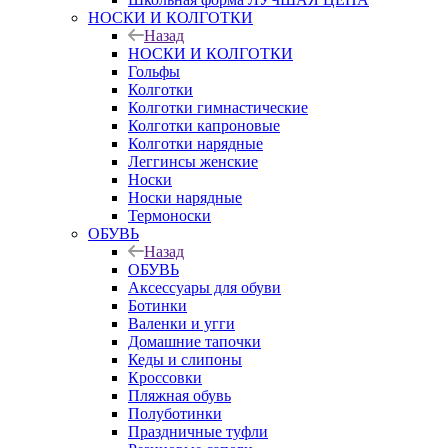
НОСКИ И КОЛГОТКИ
Назад
НОСКИ И КОЛГОТКИ
Гольфы
Колготки
Колготки гимнастические
Колготки капроновые
Колготки нарядные
Леггинсы женские
Носки
Носки нарядные
Термоноски
ОБУВЬ
Назад
ОБУВЬ
Аксессуары для обуви
Ботинки
Валенки и угги
Домашние тапочки
Кеды и слипоны
Кроссовки
Пляжная обувь
Полуботинки
Праздничные туфли