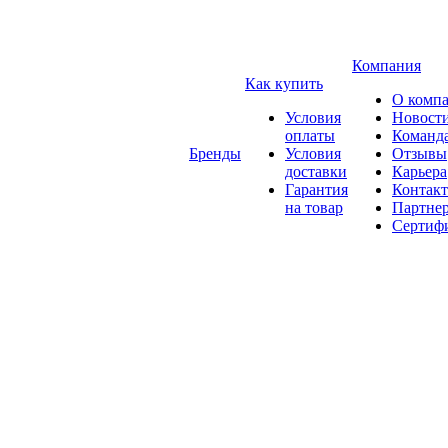
Компания
Как купить
О комп
Условия
Новост
оплаты
Команд
Бренды
Условия
Отзывы
доставки
Карьера
Гарантия
Контак
на товар
Партне
Сертиф