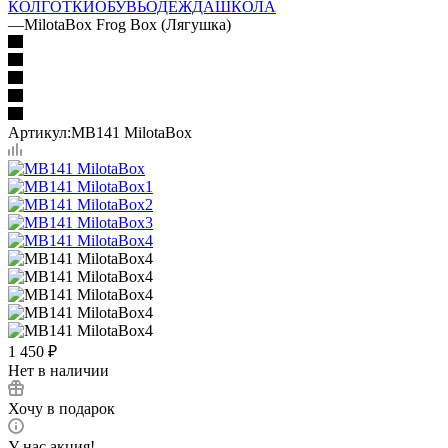
КОЛГОТКИ
ОБУВЬ
ОДЕЖДА
ШКОЛА
—
MilotaBox Frog Box (Лягушка)
Артикул:
MB141 MilotaBox
1 450
₽
Нет в наличии
Хочу в подарок
У нас акция!