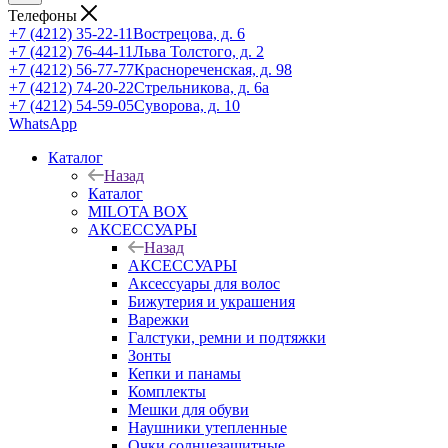
Телефоны
+7 (4212) 35-22-11
Вострецова, д. 6
+7 (4212) 76-44-11
Льва Толстого, д. 2
+7 (4212) 56-77-77
Краснореченская, д. 98
+7 (4212) 74-20-22
Стрельникова, д. 6а
+7 (4212) 54-59-05
Суворова, д. 10
WhatsApp
Каталог
Назад
Каталог
MILOTA BOX
АКСЕССУАРЫ
Назад
АКСЕССУАРЫ
Аксессуары для волос
Бижутерия и украшения
Варежки
Галстуки, ремни и подтяжки
Зонты
Кепки и панамы
Комплекты
Мешки для обуви
Наушники утепленные
Очки солнцезащитные