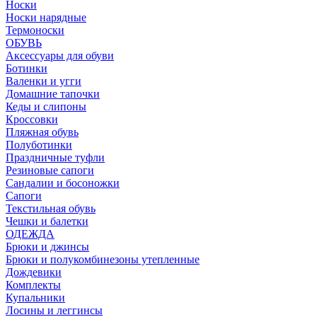
Носки
Носки нарядные
Термоноски
ОБУВЬ
Аксессуары для обуви
Ботинки
Валенки и угги
Домашние тапочки
Кеды и слипоны
Кроссовки
Пляжная обувь
Полуботинки
Праздничные туфли
Резиновые сапоги
Сандалии и босоножки
Сапоги
Текстильная обувь
Чешки и балетки
ОДЕЖДА
Брюки и джинсы
Брюки и полукомбинезоны утепленные
Дождевики
Комплекты
Купальники
Лосины и леггинсы