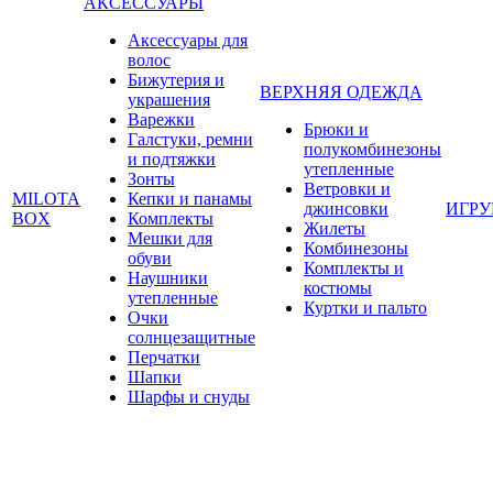
АКСЕССУАРЫ
Аксессуары для
волос
Бижутерия и
ВЕРХНЯЯ ОДЕЖДА
украшения
Варежки
Брюки и
Галстуки, ремни
полукомбинезоны
и подтяжки
утепленные
Зонты
Ветровки и
MILOTA
Кепки и панамы
джинсовки
ИГР
BOX
Комплекты
Жилеты
Мешки для
Комбинезоны
обуви
Комплекты и
Наушники
костюмы
утепленные
Куртки и пальто
Очки
солнцезащитные
Перчатки
Шапки
Шарфы и снуды