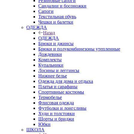
Резиновые сапоги
Сандалии и босоножки
Сапоги
Текстильная обувь
Чешки и балетки
ОДЕЖДА
Назад
ОДЕЖДА
Брюки и джинсы
Брюки и полукомбинезоны утепленные
Дождевики
Комплекты
Купальники
Лосины и леггинсы
Нижнее белье
Одежда для дома и отдыха
Платья и сарафаны
Спортивные костюмы
Термобелье
Флисовая одежда
Футболки и лонгсливы
Худи и толстовки
Шорты и бриджи
Юбки
ШКОЛА