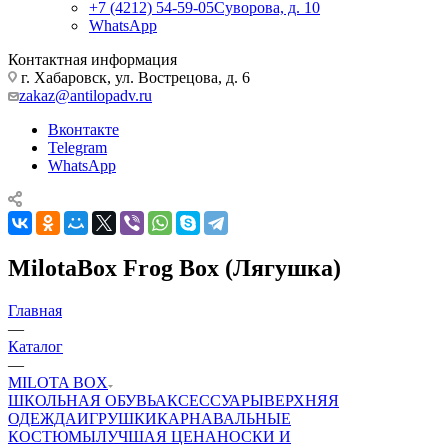
+7 (4212) 54-59-05
Суворова, д. 10
WhatsApp
Контактная информация
г. Хабаровск, ул. Вострецова, д. 6
zakaz@antilopadv.ru
Вконтакте
Telegram
WhatsApp
MilotaBox Frog Box (Лягушка)
Главная
—
Каталог
—
MILOTA BOX
ШКОЛЬНАЯ ОБУВЬ
АКСЕССУАРЫ
ВЕРХНЯЯ
ОДЕЖДА
ИГРУШКИ
КАРНАВАЛЬНЫЕ
КОСТЮМЫ
ЛУЧШАЯ ЦЕНА
НОСКИ И