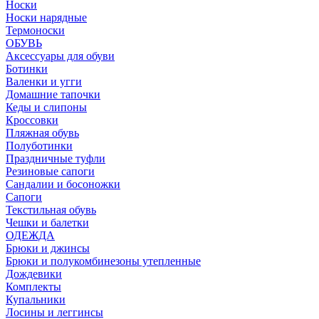
Носки
Носки нарядные
Термоноски
ОБУВЬ
Аксессуары для обуви
Ботинки
Валенки и угги
Домашние тапочки
Кеды и слипоны
Кроссовки
Пляжная обувь
Полуботинки
Праздничные туфли
Резиновые сапоги
Сандалии и босоножки
Сапоги
Текстильная обувь
Чешки и балетки
ОДЕЖДА
Брюки и джинсы
Брюки и полукомбинезоны утепленные
Дождевики
Комплекты
Купальники
Лосины и леггинсы