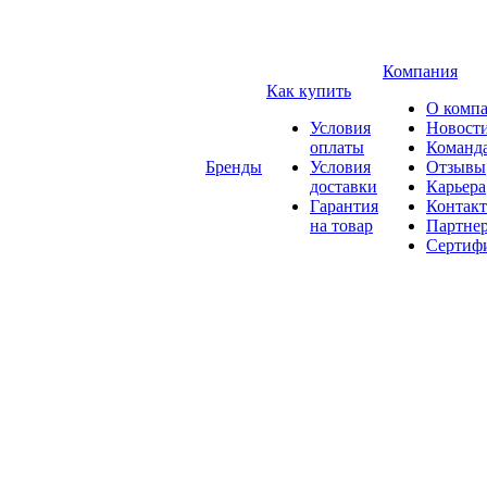
Компания
Как купить
О комп
Условия
Новост
оплаты
Команд
Бренды
Условия
Отзывы
доставки
Карьера
Гарантия
Контак
на товар
Партне
Сертиф