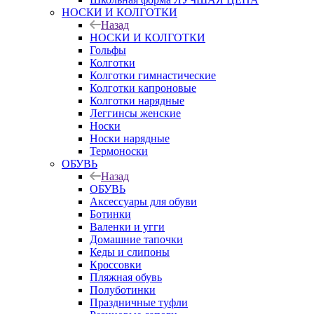
НОСКИ И КОЛГОТКИ
Назад
НОСКИ И КОЛГОТКИ
Гольфы
Колготки
Колготки гимнастические
Колготки капроновые
Колготки нарядные
Леггинсы женские
Носки
Носки нарядные
Термоноски
ОБУВЬ
Назад
ОБУВЬ
Аксессуары для обуви
Ботинки
Валенки и угги
Домашние тапочки
Кеды и слипоны
Кроссовки
Пляжная обувь
Полуботинки
Праздничные туфли