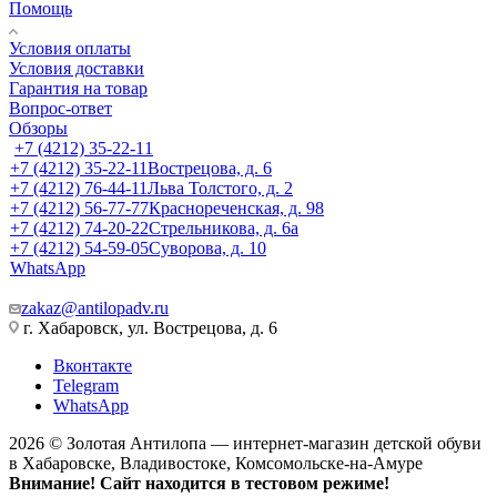
Помощь
Условия оплаты
Условия доставки
Гарантия на товар
Вопрос-ответ
Обзоры
+7 (4212) 35-22-11
+7 (4212) 35-22-11
Вострецова, д. 6
+7 (4212) 76-44-11
Льва Толстого, д. 2
+7 (4212) 56-77-77
Краснореченская, д. 98
+7 (4212) 74-20-22
Стрельникова, д. 6а
+7 (4212) 54-59-05
Суворова, д. 10
WhatsApp
zakaz@antilopadv.ru
г. Хабаровск, ул. Вострецова, д. 6
Вконтакте
Telegram
WhatsApp
2026 © Золотая Антилопа — интернет-магазин детской обуви
в Хабаровске, Владивостоке, Комсомольске-на-Амуре
Внимание! Сайт находится в тестовом режиме!