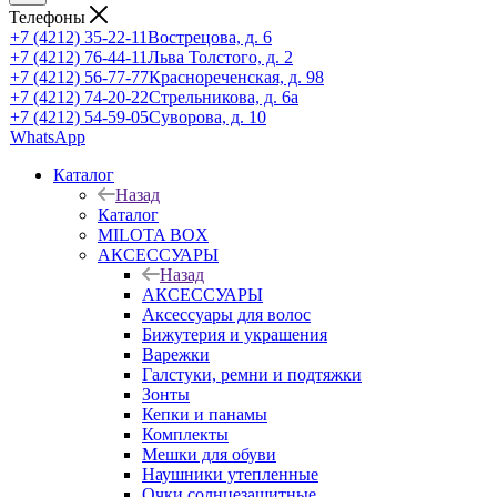
Телефоны
+7 (4212) 35-22-11
Вострецова, д. 6
+7 (4212) 76-44-11
Льва Толстого, д. 2
+7 (4212) 56-77-77
Краснореченская, д. 98
+7 (4212) 74-20-22
Стрельникова, д. 6а
+7 (4212) 54-59-05
Суворова, д. 10
WhatsApp
Каталог
Назад
Каталог
MILOTA BOX
АКСЕССУАРЫ
Назад
АКСЕССУАРЫ
Аксессуары для волос
Бижутерия и украшения
Варежки
Галстуки, ремни и подтяжки
Зонты
Кепки и панамы
Комплекты
Мешки для обуви
Наушники утепленные
Очки солнцезащитные