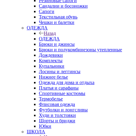
Резиновые сапоги
Сандалии и босоножки
Сапоги
Текстильная обувь
Чешки и балетки
ОДЕЖДА
Назад
ОДЕЖДА
Брюки и джинсы
Брюки и полукомбинезоны утепленные
Дождевики
Комплекты
Купальники
Лосины и леггинсы
Нижнее белье
Одежда для дома и отдыха
Платья и сарафаны
Спортивные костюмы
Термобелье
Флисовая одежда
Футболки и лонгсливы
Худи и толстовки
Шорты и бриджи
Юбки
ШКОЛА