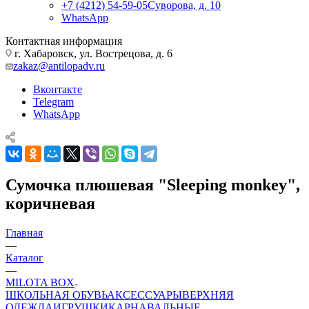
+7 (4212) 54-59-05
Суворова, д. 10
WhatsApp
Контактная информация
г. Хабаровск, ул. Вострецова, д. 6
zakaz@antilopadv.ru
Вконтакте
Telegram
WhatsApp
Сумочка плюшевая "Sleeping monkey",
коричневая
Главная
—
Каталог
—
MILOTA BOX
ШКОЛЬНАЯ ОБУВЬ
АКСЕССУАРЫ
ВЕРХНЯЯ
ОДЕЖДА
ИГРУШКИ
КАРНАВАЛЬНЫЕ