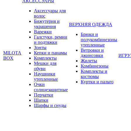
АКСЕССУАРЫ
Аксессуары для
волос
Бижутерия и
ВЕРХНЯЯ ОДЕЖДА
украшения
Варежки
Брюки и
Галстуки, ремни
полукомбинезоны
и подтяжки
утепленные
Зонты
Ветровки и
MILOTA
Кепки и панамы
джинсовки
ИГР
BOX
Комплекты
Жилеты
Мешки для
Комбинезоны
обуви
Комплекты и
Наушники
костюмы
утепленные
Куртки и пальто
Очки
солнцезащитные
Перчатки
Шапки
Шарфы и снуды