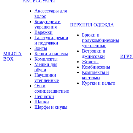
АКСЕССУАРЫ
Аксессуары для
волос
Бижутерия и
ВЕРХНЯЯ ОДЕЖДА
украшения
Варежки
Брюки и
Галстуки, ремни
полукомбинезоны
и подтяжки
утепленные
Зонты
Ветровки и
MILOTA
Кепки и панамы
джинсовки
ИГР
BOX
Комплекты
Жилеты
Мешки для
Комбинезоны
обуви
Комплекты и
Наушники
костюмы
утепленные
Куртки и пальто
Очки
солнцезащитные
Перчатки
Шапки
Шарфы и снуды