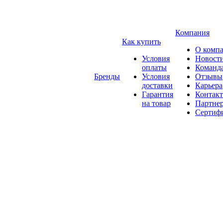
Компания
Как купить
О комп
Условия
Новост
оплаты
Команд
Бренды
Условия
Отзывы
доставки
Карьера
Гарантия
Контак
на товар
Партне
Сертиф