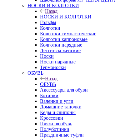
НОСКИ И КОЛГОТКИ
Назад
НОСКИ И КОЛГОТКИ
Гольфы
Колготки
Колготки гимнастические
Колготки капроновые
Колготки нарядные
Леггинсы женские
Носки
Носки нарядные
Термоноски
ОБУВЬ
Назад
ОБУВЬ
Аксессуары для обуви
Ботинки
Валенки и угги
Домашние тапочки
Кеды и слипоны
Кроссовки
Пляжная обувь
Полуботинки
Праздничные туфли