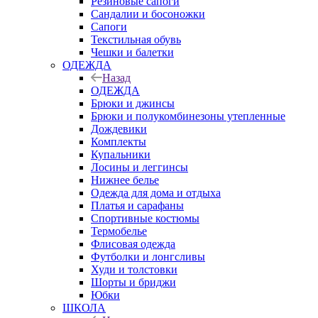
Резиновые сапоги
Сандалии и босоножки
Сапоги
Текстильная обувь
Чешки и балетки
ОДЕЖДА
Назад
ОДЕЖДА
Брюки и джинсы
Брюки и полукомбинезоны утепленные
Дождевики
Комплекты
Купальники
Лосины и леггинсы
Нижнее белье
Одежда для дома и отдыха
Платья и сарафаны
Спортивные костюмы
Термобелье
Флисовая одежда
Футболки и лонгсливы
Худи и толстовки
Шорты и бриджи
Юбки
ШКОЛА