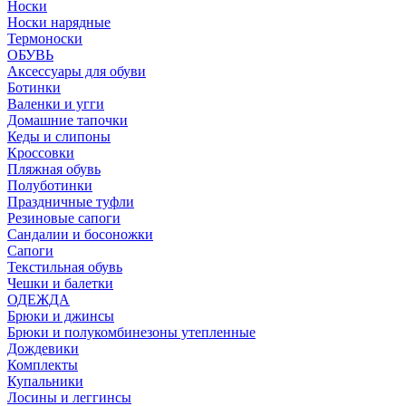
Носки
Носки нарядные
Термоноски
ОБУВЬ
Аксессуары для обуви
Ботинки
Валенки и угги
Домашние тапочки
Кеды и слипоны
Кроссовки
Пляжная обувь
Полуботинки
Праздничные туфли
Резиновые сапоги
Сандалии и босоножки
Сапоги
Текстильная обувь
Чешки и балетки
ОДЕЖДА
Брюки и джинсы
Брюки и полукомбинезоны утепленные
Дождевики
Комплекты
Купальники
Лосины и леггинсы