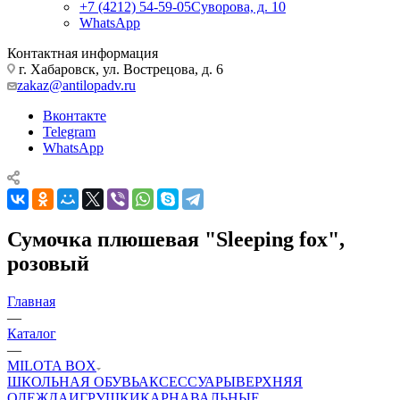
+7 (4212) 54-59-05
Суворова, д. 10
WhatsApp
Контактная информация
г. Хабаровск, ул. Вострецова, д. 6
zakaz@antilopadv.ru
Вконтакте
Telegram
WhatsApp
Сумочка плюшевая "Sleeping fox",
розовый
Главная
—
Каталог
—
MILOTA BOX
ШКОЛЬНАЯ ОБУВЬ
АКСЕССУАРЫ
ВЕРХНЯЯ
ОДЕЖДА
ИГРУШКИ
КАРНАВАЛЬНЫЕ