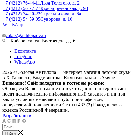
+7 (4212) 76-44-11
Льва Толстого, д. 2
+7 (4212) 56-77-77
Краснореченская, д. 98
+7 (4212) 74-20-22
Стрельникова, д. 6а
+7 (4212) 54-59-05
Суворова, д. 10
WhatsApp
zakaz@antilopadv.ru
г. Хабаровск, ул. Вострецова, д. 6
Вконтакте
Telegram
WhatsApp
2026 © Золотая Антилопа — интернет-магазин детской обуви
в Хабаровске, Владивостоке, Комсомольске-на-Амуре
Внимание! Сайт находится в тестовом режиме!
Обращаем Ваше внимание на то, что данный интернет-сайт
носит исключительно информационный характер и ни при
каких условиях не является публичной офертой,
определяемой положениями Статьи 437 (2) Гражданского
кодекса Российской Федерации.
Разработано в
Найти