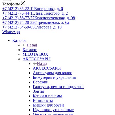
Телефоны
+7 (4212) 35-22-11
Вострецова, д. 6
+7 (4212) 76-44-11
Льва Толстого, д. 2
+7 (4212) 56-77-77
Краснореченская, д. 98
+7 (4212) 74-20-22
Стрельникова, д. 6а
+7 (4212) 54-59-05
Суворова, д. 10
WhatsApp
Каталог
Назад
Каталог
MILOTA BOX
АКСЕССУАРЫ
Назад
АКСЕССУАРЫ
Аксессуары для волос
Бижутерия и украшения
Варежки
Галстуки, ремни и подтяжки
Зонты
Кепки и панамы
Комплекты
Мешки для обуви
Наушники утепленные
Очки солнцезащитные