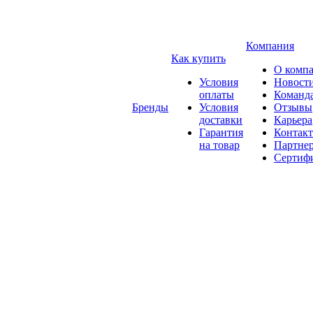
Компания
Как купить
О комп
Условия
Новост
оплаты
Команд
Бренды
Условия
Отзывы
доставки
Карьера
Гарантия
Контак
на товар
Партне
Сертиф