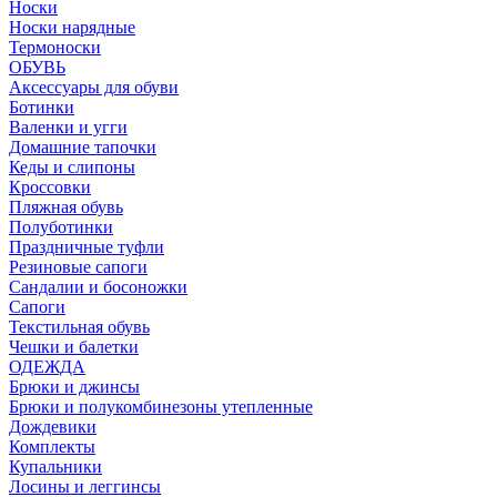
Носки
Носки нарядные
Термоноски
ОБУВЬ
Аксессуары для обуви
Ботинки
Валенки и угги
Домашние тапочки
Кеды и слипоны
Кроссовки
Пляжная обувь
Полуботинки
Праздничные туфли
Резиновые сапоги
Сандалии и босоножки
Сапоги
Текстильная обувь
Чешки и балетки
ОДЕЖДА
Брюки и джинсы
Брюки и полукомбинезоны утепленные
Дождевики
Комплекты
Купальники
Лосины и леггинсы