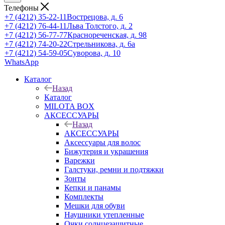
Телефоны
+7 (4212) 35-22-11
Вострецова, д. 6
+7 (4212) 76-44-11
Льва Толстого, д. 2
+7 (4212) 56-77-77
Краснореченская, д. 98
+7 (4212) 74-20-22
Стрельникова, д. 6а
+7 (4212) 54-59-05
Суворова, д. 10
WhatsApp
Каталог
Назад
Каталог
MILOTA BOX
АКСЕССУАРЫ
Назад
АКСЕССУАРЫ
Аксессуары для волос
Бижутерия и украшения
Варежки
Галстуки, ремни и подтяжки
Зонты
Кепки и панамы
Комплекты
Мешки для обуви
Наушники утепленные
Очки солнцезащитные