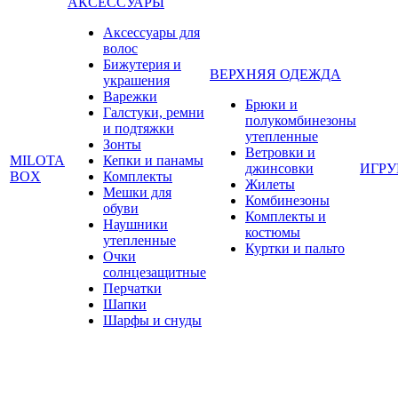
АКСЕССУАРЫ
Аксессуары для
волос
Бижутерия и
ВЕРХНЯЯ ОДЕЖДА
украшения
Варежки
Брюки и
Галстуки, ремни
полукомбинезоны
и подтяжки
утепленные
Зонты
Ветровки и
MILOTA
Кепки и панамы
джинсовки
ИГР
BOX
Комплекты
Жилеты
Мешки для
Комбинезоны
обуви
Комплекты и
Наушники
костюмы
утепленные
Куртки и пальто
Очки
солнцезащитные
Перчатки
Шапки
Шарфы и снуды