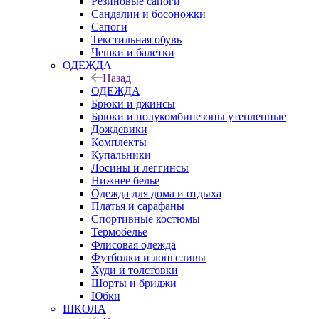
Резиновые сапоги
Сандалии и босоножки
Сапоги
Текстильная обувь
Чешки и балетки
ОДЕЖДА
Назад
ОДЕЖДА
Брюки и джинсы
Брюки и полукомбинезоны утепленные
Дождевики
Комплекты
Купальники
Лосины и леггинсы
Нижнее белье
Одежда для дома и отдыха
Платья и сарафаны
Спортивные костюмы
Термобелье
Флисовая одежда
Футболки и лонгсливы
Худи и толстовки
Шорты и бриджи
Юбки
ШКОЛА