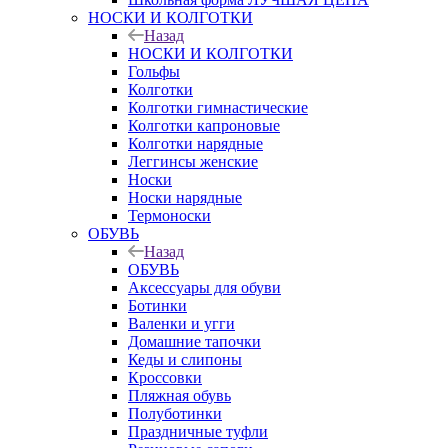
НОСКИ И КОЛГОТКИ
Назад
НОСКИ И КОЛГОТКИ
Гольфы
Колготки
Колготки гимнастические
Колготки капроновые
Колготки нарядные
Леггинсы женские
Носки
Носки нарядные
Термоноски
ОБУВЬ
Назад
ОБУВЬ
Аксессуары для обуви
Ботинки
Валенки и угги
Домашние тапочки
Кеды и слипоны
Кроссовки
Пляжная обувь
Полуботинки
Праздничные туфли