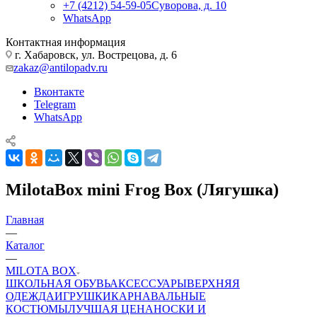
+7 (4212) 54-59-05
Суворова, д. 10
WhatsApp
Контактная информация
г. Хабаровск, ул. Вострецова, д. 6
zakaz@antilopadv.ru
Вконтакте
Telegram
WhatsApp
MilotaBox mini Frog Box (Лягушка)
Главная
—
Каталог
—
MILOTA BOX
ШКОЛЬНАЯ ОБУВЬ
АКСЕССУАРЫ
ВЕРХНЯЯ
ОДЕЖДА
ИГРУШКИ
КАРНАВАЛЬНЫЕ
КОСТЮМЫ
ЛУЧШАЯ ЦЕНА
НОСКИ И