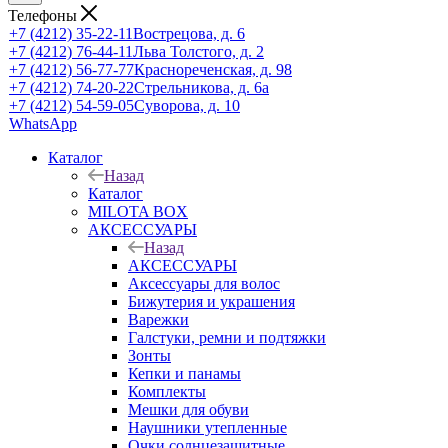
Телефоны
+7 (4212) 35-22-11
Вострецова, д. 6
+7 (4212) 76-44-11
Льва Толстого, д. 2
+7 (4212) 56-77-77
Краснореченская, д. 98
+7 (4212) 74-20-22
Стрельникова, д. 6а
+7 (4212) 54-59-05
Суворова, д. 10
WhatsApp
Каталог
Назад
Каталог
MILOTA BOX
АКСЕССУАРЫ
Назад
АКСЕССУАРЫ
Аксессуары для волос
Бижутерия и украшения
Варежки
Галстуки, ремни и подтяжки
Зонты
Кепки и панамы
Комплекты
Мешки для обуви
Наушники утепленные
Очки солнцезащитные