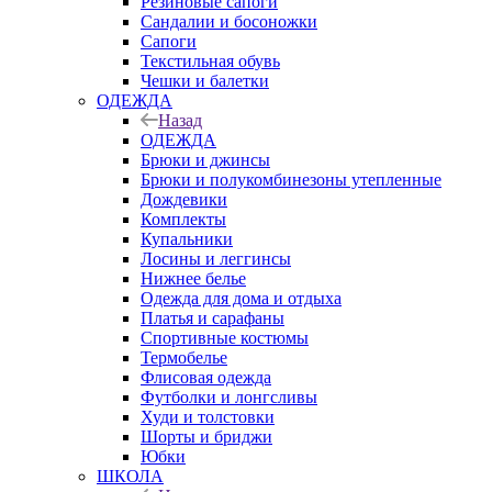
Резиновые сапоги
Сандалии и босоножки
Сапоги
Текстильная обувь
Чешки и балетки
ОДЕЖДА
Назад
ОДЕЖДА
Брюки и джинсы
Брюки и полукомбинезоны утепленные
Дождевики
Комплекты
Купальники
Лосины и леггинсы
Нижнее белье
Одежда для дома и отдыха
Платья и сарафаны
Спортивные костюмы
Термобелье
Флисовая одежда
Футболки и лонгсливы
Худи и толстовки
Шорты и бриджи
Юбки
ШКОЛА