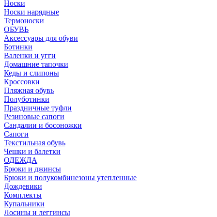
Носки
Носки нарядные
Термоноски
ОБУВЬ
Аксессуары для обуви
Ботинки
Валенки и угги
Домашние тапочки
Кеды и слипоны
Кроссовки
Пляжная обувь
Полуботинки
Праздничные туфли
Резиновые сапоги
Сандалии и босоножки
Сапоги
Текстильная обувь
Чешки и балетки
ОДЕЖДА
Брюки и джинсы
Брюки и полукомбинезоны утепленные
Дождевики
Комплекты
Купальники
Лосины и леггинсы