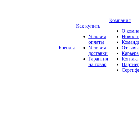
Компания
Как купить
О комп
Условия
Новост
оплаты
Команд
Бренды
Условия
Отзывы
доставки
Карьера
Гарантия
Контак
на товар
Партне
Сертиф