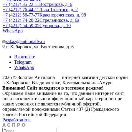
+7 (4212) 35-22-11
Вострецова, д. 6
+7 (4212) 76-44-11
Льва Толстого, д. 2
+7 (4212) 56-77-77
Краснореченская, д. 98
+7 (4212) 74-20-22
Стрельникова, д. 6а
+7 (4212) 54-59-05
Суворова, д. 10
WhatsApp
zakaz@antilopadv.ru
г. Хабаровск, ул. Вострецова, д. 6
Вконтакте
Telegram
WhatsApp
2026 © Золотая Антилопа — интернет-магазин детской обуви
в Хабаровске, Владивостоке, Комсомольске-на-Амуре
Внимание! Сайт находится в тестовом режиме!
Обращаем Ваше внимание на то, что данный интернет-сайт
носит исключительно информационный характер и ни при
каких условиях не является публичной офертой,
определяемой положениями Статьи 437 (2) Гражданского
кодекса Российской Федерации.
Разработано в