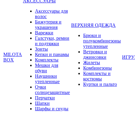
АКСЕССУАРЫ
Аксессуары для
волос
Бижутерия и
ВЕРХНЯЯ ОДЕЖДА
украшения
Варежки
Брюки и
Галстуки, ремни
полукомбинезоны
и подтяжки
утепленные
Зонты
Ветровки и
MILOTA
Кепки и панамы
джинсовки
ИГР
BOX
Комплекты
Жилеты
Мешки для
Комбинезоны
обуви
Комплекты и
Наушники
костюмы
утепленные
Куртки и пальто
Очки
солнцезащитные
Перчатки
Шапки
Шарфы и снуды