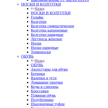
НОСКИ И КОЛГОТКИ
Назад
НОСКИ И КОЛГОТКИ
Гольфы
Колготки
Колготки гимнастические
Колготки капроновые
Колготки нарядные
Леггинсы женские
Носки
Носки нарядные
Термоноски
ОБУВЬ
Назад
ОБУВЬ
Аксессуары для обуви
Ботинки
Валенки и угги
Домашние тапочки
Кеды и слипоны
Кроссовки
Пляжная обувь
Полуботинки
Праздничные туфли