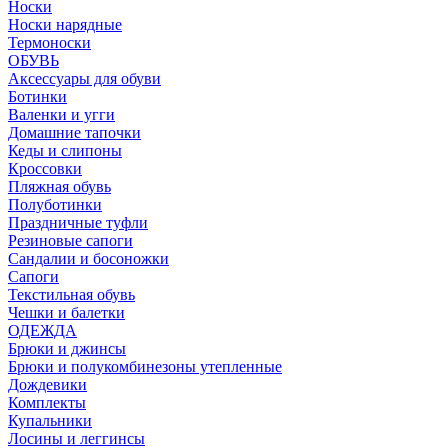
Носки
Носки нарядные
Термоноски
ОБУВЬ
Аксессуары для обуви
Ботинки
Валенки и угги
Домашние тапочки
Кеды и слипоны
Кроссовки
Пляжная обувь
Полуботинки
Праздничные туфли
Резиновые сапоги
Сандалии и босоножки
Сапоги
Текстильная обувь
Чешки и балетки
ОДЕЖДА
Брюки и джинсы
Брюки и полукомбинезоны утепленные
Дождевики
Комплекты
Купальники
Лосины и леггинсы