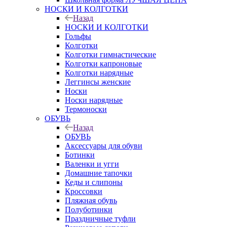
НОСКИ И КОЛГОТКИ
Назад
НОСКИ И КОЛГОТКИ
Гольфы
Колготки
Колготки гимнастические
Колготки капроновые
Колготки нарядные
Леггинсы женские
Носки
Носки нарядные
Термоноски
ОБУВЬ
Назад
ОБУВЬ
Аксессуары для обуви
Ботинки
Валенки и угги
Домашние тапочки
Кеды и слипоны
Кроссовки
Пляжная обувь
Полуботинки
Праздничные туфли