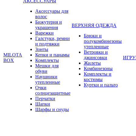
АКСЕССУАРЫ
Аксессуары для
волос
Бижутерия и
ВЕРХНЯЯ ОДЕЖДА
украшения
Варежки
Брюки и
Галстуки, ремни
полукомбинезоны
и подтяжки
утепленные
Зонты
Ветровки и
MILOTA
Кепки и панамы
джинсовки
ИГР
BOX
Комплекты
Жилеты
Мешки для
Комбинезоны
обуви
Комплекты и
Наушники
костюмы
утепленные
Куртки и пальто
Очки
солнцезащитные
Перчатки
Шапки
Шарфы и снуды