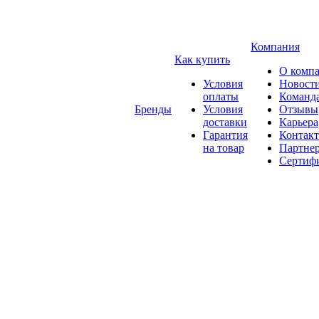
Компания
Как купить
О комп
Условия
Новост
оплаты
Команд
Бренды
Условия
Отзывы
доставки
Карьера
Гарантия
Контак
на товар
Партне
Сертиф