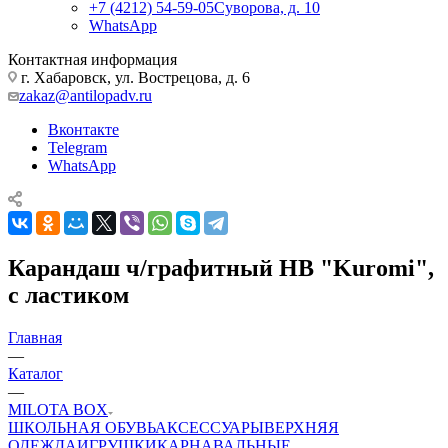
+7 (4212) 54-59-05
Суворова, д. 10
WhatsApp
Контактная информация
г. Хабаровск, ул. Вострецова, д. 6
zakaz@antilopadv.ru
Вконтакте
Telegram
WhatsApp
Карандаш ч/графитный НВ "Kuromi",
c ластиком
Главная
—
Каталог
—
MILOTA BOX
ШКОЛЬНАЯ ОБУВЬ
АКСЕССУАРЫ
ВЕРХНЯЯ
ОДЕЖДА
ИГРУШКИ
КАРНАВАЛЬНЫЕ