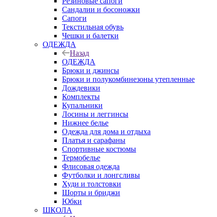
Резиновые сапоги
Сандалии и босоножки
Сапоги
Текстильная обувь
Чешки и балетки
ОДЕЖДА
Назад
ОДЕЖДА
Брюки и джинсы
Брюки и полукомбинезоны утепленные
Дождевики
Комплекты
Купальники
Лосины и леггинсы
Нижнее белье
Одежда для дома и отдыха
Платья и сарафаны
Спортивные костюмы
Термобелье
Флисовая одежда
Футболки и лонгсливы
Худи и толстовки
Шорты и бриджи
Юбки
ШКОЛА