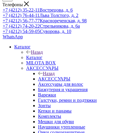
Телефоны
+7 (4212) 35-22-11
Вострецова, д. 6
+7 (4212) 76-44-11
Льва Толстого, д. 2
+7 (4212) 56-77-77
Краснореченская, д. 98
+7 (4212) 74-20-22
Стрельникова, д. 6а
+7 (4212) 54-59-05
Суворова, д. 10
WhatsApp
Каталог
Назад
Каталог
MILOTA BOX
АКСЕССУАРЫ
Назад
АКСЕССУАРЫ
Аксессуары для волос
Бижутерия и украшения
Варежки
Галстуки, ремни и подтяжки
Зонты
Кепки и панамы
Комплекты
Мешки для обуви
Наушники утепленные
Очки солнцезащитные