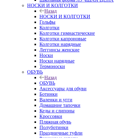
НОСКИ И КОЛГОТКИ
Назад
НОСКИ И КОЛГОТКИ
Гольфы
Колготки
Колготки гимнастические
Колготки капроновые
Колготки нарядные
Леггинсы женские
Носки
Носки нарядные
Термоноски
ОБУВЬ
Назад
ОБУВЬ
Аксессуары для обуви
Ботинки
Валенки и угги
Домашние тапочки
Кеды и слипоны
Кроссовки
Пляжная обувь
Полуботинки
Праздничные туфли