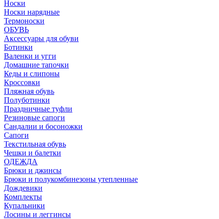
Носки
Носки нарядные
Термоноски
ОБУВЬ
Аксессуары для обуви
Ботинки
Валенки и угги
Домашние тапочки
Кеды и слипоны
Кроссовки
Пляжная обувь
Полуботинки
Праздничные туфли
Резиновые сапоги
Сандалии и босоножки
Сапоги
Текстильная обувь
Чешки и балетки
ОДЕЖДА
Брюки и джинсы
Брюки и полукомбинезоны утепленные
Дождевики
Комплекты
Купальники
Лосины и леггинсы