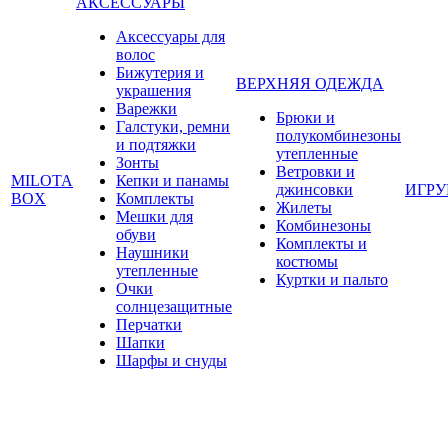
АКСЕССУАРЫ
Аксессуары для
волос
Бижутерия и
ВЕРХНЯЯ ОДЕЖДА
украшения
Варежки
Брюки и
Галстуки, ремни
полукомбинезоны
и подтяжки
утепленные
Зонты
Ветровки и
MILOTA
Кепки и панамы
джинсовки
ИГР
BOX
Комплекты
Жилеты
Мешки для
Комбинезоны
обуви
Комплекты и
Наушники
костюмы
утепленные
Куртки и пальто
Очки
солнцезащитные
Перчатки
Шапки
Шарфы и снуды