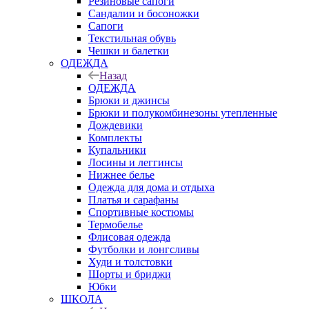
Резиновые сапоги
Сандалии и босоножки
Сапоги
Текстильная обувь
Чешки и балетки
ОДЕЖДА
Назад
ОДЕЖДА
Брюки и джинсы
Брюки и полукомбинезоны утепленные
Дождевики
Комплекты
Купальники
Лосины и леггинсы
Нижнее белье
Одежда для дома и отдыха
Платья и сарафаны
Спортивные костюмы
Термобелье
Флисовая одежда
Футболки и лонгсливы
Худи и толстовки
Шорты и бриджи
Юбки
ШКОЛА