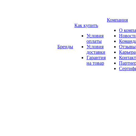
Компания
Как купить
О комп
Условия
Новост
оплаты
Команд
Бренды
Условия
Отзывы
доставки
Карьера
Гарантия
Контак
на товар
Партне
Сертиф