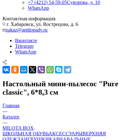
+7 (4212) 54-59-05
Суворова, д. 10
WhatsApp
Контактная информация
г. Хабаровск, ул. Вострецова, д. 6
zakaz@antilopadv.ru
Вконтакте
Telegram
WhatsApp
Настольный мини-пылесос "Pure
classic", 6*8,3 см
Главная
—
Каталог
—
MILOTA BOX
ШКОЛЬНАЯ ОБУВЬ
АКСЕССУАРЫ
ВЕРХНЯЯ
ОДЕЖДА
ИГРУШКИ
КАРНАВАЛЬНЫЕ