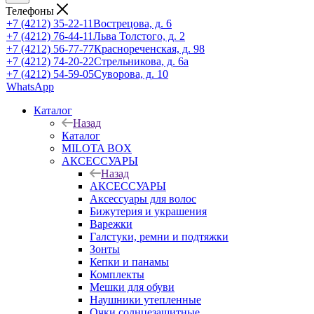
Телефоны
+7 (4212) 35-22-11
Вострецова, д. 6
+7 (4212) 76-44-11
Льва Толстого, д. 2
+7 (4212) 56-77-77
Краснореченская, д. 98
+7 (4212) 74-20-22
Стрельникова, д. 6а
+7 (4212) 54-59-05
Суворова, д. 10
WhatsApp
Каталог
Назад
Каталог
MILOTA BOX
АКСЕССУАРЫ
Назад
АКСЕССУАРЫ
Аксессуары для волос
Бижутерия и украшения
Варежки
Галстуки, ремни и подтяжки
Зонты
Кепки и панамы
Комплекты
Мешки для обуви
Наушники утепленные
Очки солнцезащитные