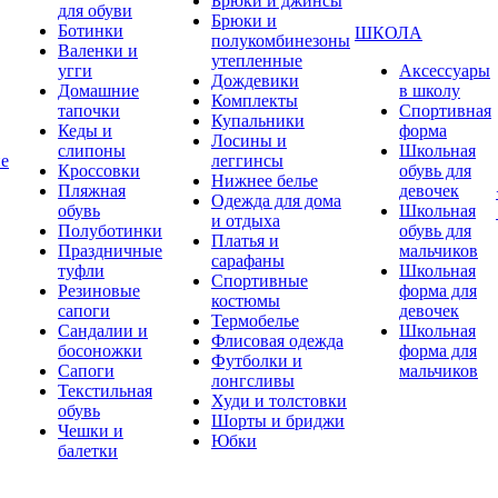
Брюки и джинсы
для обуви
Брюки и
Ботинки
ШКОЛА
полукомбинезоны
Валенки и
утепленные
угги
Аксессуары
Дождевики
Домашние
в школу
Комплекты
тапочки
Спортивная
Купальники
Кеды и
форма
Лосины и
слипоны
Школьная
ие
леггинсы
Кроссовки
обувь для
Нижнее белье
Пляжная
девочек
Одежда для дома
обувь
Школьная
и отдыха
Полуботинки
обувь для
Платья и
Праздничные
мальчиков
сарафаны
туфли
Школьная
Спортивные
Резиновые
форма для
костюмы
сапоги
девочек
Термобелье
Сандалии и
Школьная
Флисовая одежда
босоножки
форма для
Футболки и
Сапоги
мальчиков
лонгсливы
Текстильная
Худи и толстовки
обувь
Шорты и бриджи
Чешки и
Юбки
балетки