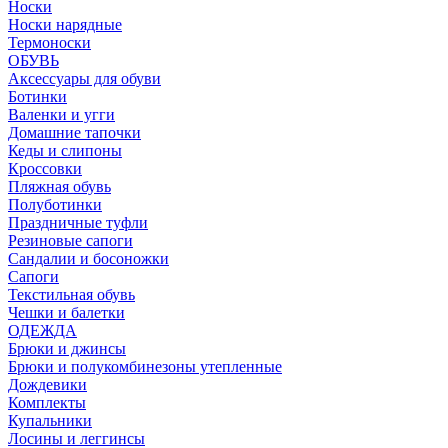
Носки
Носки нарядные
Термоноски
ОБУВЬ
Аксессуары для обуви
Ботинки
Валенки и угги
Домашние тапочки
Кеды и слипоны
Кроссовки
Пляжная обувь
Полуботинки
Праздничные туфли
Резиновые сапоги
Сандалии и босоножки
Сапоги
Текстильная обувь
Чешки и балетки
ОДЕЖДА
Брюки и джинсы
Брюки и полукомбинезоны утепленные
Дождевики
Комплекты
Купальники
Лосины и леггинсы