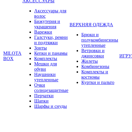
АКСЕССУАРЫ
Аксессуары для
волос
Бижутерия и
ВЕРХНЯЯ ОДЕЖДА
украшения
Варежки
Брюки и
Галстуки, ремни
полукомбинезоны
и подтяжки
утепленные
Зонты
Ветровки и
MILOTA
Кепки и панамы
джинсовки
ИГР
BOX
Комплекты
Жилеты
Мешки для
Комбинезоны
обуви
Комплекты и
Наушники
костюмы
утепленные
Куртки и пальто
Очки
солнцезащитные
Перчатки
Шапки
Шарфы и снуды