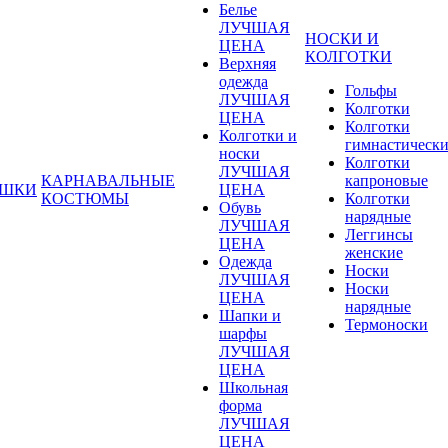
Белье
ЛУЧШАЯ
НОСКИ И
ЦЕНА
КОЛГОТКИ
Верхняя
одежда
Гольфы
ЛУЧШАЯ
Колготки
ЦЕНА
Колготки
Колготки и
гимнастическ
носки
Колготки
ЛУЧШАЯ
КАРНАВАЛЬНЫЕ
капроновые
УШКИ
ЦЕНА
КОСТЮМЫ
Колготки
Обувь
нарядные
ЛУЧШАЯ
Леггинсы
ЦЕНА
женские
Одежда
Носки
ЛУЧШАЯ
Носки
ЦЕНА
нарядные
Шапки и
Термоноски
шарфы
ЛУЧШАЯ
ЦЕНА
Школьная
форма
ЛУЧШАЯ
ЦЕНА