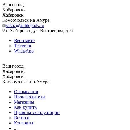
Ваш город
Хабаровск
Хабаровск
Комсомольск-на-Амуре
zakaz@antilopadv.ru
г. Хабаровск, ул. Вострецова, д. 6
Вконтакте
Telegram
WhatsApp
Ваш город
Хабаровск
Хабаровск
Комсомольск-на-Амуре
О компании
Производители
Магазины
Как купить
Правила эксплуатации
Возврат
Контакты
...