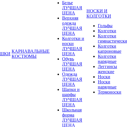
Белье
ЛУЧШАЯ
НОСКИ И
ЦЕНА
КОЛГОТКИ
Верхняя
одежда
Гольфы
ЛУЧШАЯ
Колготки
ЦЕНА
Колготки
Колготки и
гимнастическ
носки
Колготки
ЛУЧШАЯ
КАРНАВАЛЬНЫЕ
капроновые
УШКИ
ЦЕНА
КОСТЮМЫ
Колготки
Обувь
нарядные
ЛУЧШАЯ
Леггинсы
ЦЕНА
женские
Одежда
Носки
ЛУЧШАЯ
Носки
ЦЕНА
нарядные
Шапки и
Термоноски
шарфы
ЛУЧШАЯ
ЦЕНА
Школьная
форма
ЛУЧШАЯ
ЦЕНА