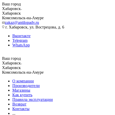
Ваш город
Хабаровск
Хабаровск
Комсомольск-на-Амуре
zakaz@antilopadv.ru
г. Хабаровск, ул. Вострецова, д. 6
Вконтакте
Telegram
WhatsApp
Ваш город
Хабаровск
Хабаровск
Комсомольск-на-Амуре
О компании
Производители
Магазины
Как купить
Правила эксплуатации
Возврат
Контакты
...