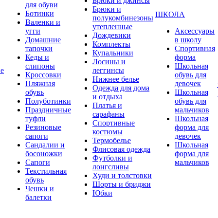
Брюки и джинсы
для обуви
Брюки и
Ботинки
ШКОЛА
полукомбинезоны
Валенки и
утепленные
угги
Аксессуары
Дождевики
Домашние
в школу
Комплекты
тапочки
Спортивная
Купальники
Кеды и
форма
Лосины и
слипоны
Школьная
ие
леггинсы
Кроссовки
обувь для
Нижнее белье
Пляжная
девочек
Одежда для дома
обувь
Школьная
и отдыха
Полуботинки
обувь для
Платья и
Праздничные
мальчиков
сарафаны
туфли
Школьная
Спортивные
Резиновые
форма для
костюмы
сапоги
девочек
Термобелье
Сандалии и
Школьная
Флисовая одежда
босоножки
форма для
Футболки и
Сапоги
мальчиков
лонгсливы
Текстильная
Худи и толстовки
обувь
Шорты и бриджи
Чешки и
Юбки
балетки