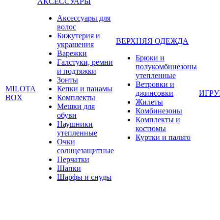
АКСЕССУАРЫ
Аксессуары для
волос
Бижутерия и
ВЕРХНЯЯ ОДЕЖДА
украшения
Варежки
Брюки и
Галстуки, ремни
полукомбинезоны
и подтяжки
утепленные
Зонты
Ветровки и
MILOTA
Кепки и панамы
джинсовки
ИГР
BOX
Комплекты
Жилеты
Мешки для
Комбинезоны
обуви
Комплекты и
Наушники
костюмы
утепленные
Куртки и пальто
Очки
солнцезащитные
Перчатки
Шапки
Шарфы и снуды