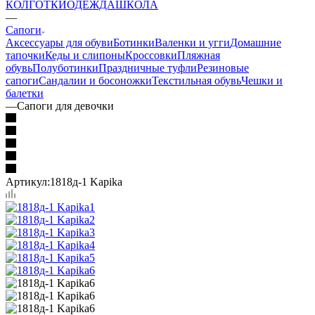
КОЛГОТКИ
ОДЕЖДА
ШКОЛА
—
Сапоги
Аксессуары для обуви
Ботинки
Валенки и угги
Домашние
тапочки
Кеды и слипоны
Кроссовки
Пляжная
обувь
Полуботинки
Праздничные туфли
Резиновые
сапоги
Сандалии и босоножки
Текстильная обувь
Чешки и
балетки
—
Сапоги для девочки
Артикул:
1818д-1 Kapika