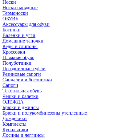
Носки
Носки нарядные
Термоноски
ОБУВЬ
Аксессуары для обуви
Ботинки
Валенки и угги
Домашние тапочки
Кеды и слипоны
Кроссовки
Пляжная обувь
Полуботинки
Праздничные туфли
Резиновые сапоги
Сандалии и босоножки
Сапоги
Текстильная обувь
Чешки и балетки
ОДЕЖДА
Брюки и джинсы
Брюки и полукомбинезоны утепленные
Дождевики
Комплекты
Купальники
Лосины и леггинсы