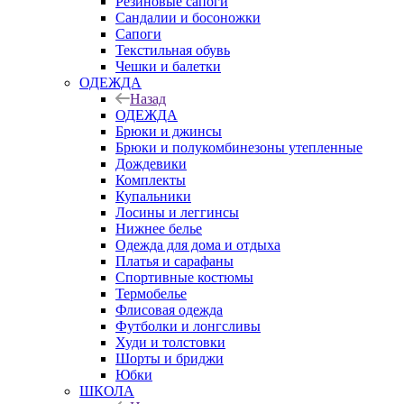
Резиновые сапоги
Сандалии и босоножки
Сапоги
Текстильная обувь
Чешки и балетки
ОДЕЖДА
Назад
ОДЕЖДА
Брюки и джинсы
Брюки и полукомбинезоны утепленные
Дождевики
Комплекты
Купальники
Лосины и леггинсы
Нижнее белье
Одежда для дома и отдыха
Платья и сарафаны
Спортивные костюмы
Термобелье
Флисовая одежда
Футболки и лонгсливы
Худи и толстовки
Шорты и бриджи
Юбки
ШКОЛА