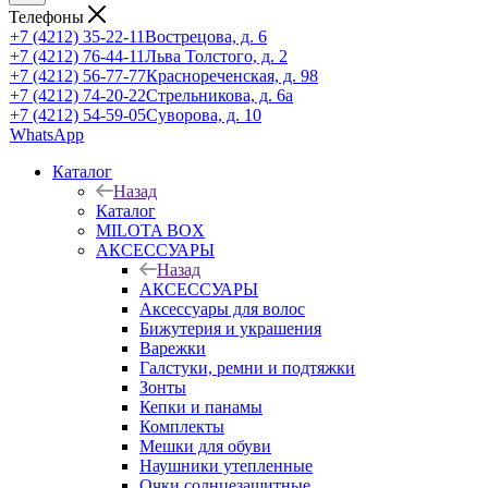
Телефоны
+7 (4212) 35-22-11
Вострецова, д. 6
+7 (4212) 76-44-11
Льва Толстого, д. 2
+7 (4212) 56-77-77
Краснореченская, д. 98
+7 (4212) 74-20-22
Стрельникова, д. 6а
+7 (4212) 54-59-05
Суворова, д. 10
WhatsApp
Каталог
Назад
Каталог
MILOTA BOX
АКСЕССУАРЫ
Назад
АКСЕССУАРЫ
Аксессуары для волос
Бижутерия и украшения
Варежки
Галстуки, ремни и подтяжки
Зонты
Кепки и панамы
Комплекты
Мешки для обуви
Наушники утепленные
Очки солнцезащитные