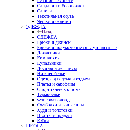
Резиновые сапоги
Сандалии и босоножки
Сапоги
Текстильная обувь
Чешки и балетки
ОДЕЖДА
Назад
ОДЕЖДА
Брюки и джинсы
Брюки и полукомбинезоны утепленные
Дождевики
Комплекты
Купальники
Лосины и леггинсы
Нижнее белье
Одежда для дома и отдыха
Платья и сарафаны
Спортивные костюмы
Термобелье
Флисовая одежда
Футболки и лонгсливы
Худи и толстовки
Шорты и бриджи
Юбки
ШКОЛА