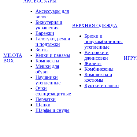
АКСЕССУАРЫ
Аксессуары для
волос
Бижутерия и
ВЕРХНЯЯ ОДЕЖДА
украшения
Варежки
Брюки и
Галстуки, ремни
полукомбинезоны
и подтяжки
утепленные
Зонты
Ветровки и
MILOTA
Кепки и панамы
джинсовки
ИГР
BOX
Комплекты
Жилеты
Мешки для
Комбинезоны
обуви
Комплекты и
Наушники
костюмы
утепленные
Куртки и пальто
Очки
солнцезащитные
Перчатки
Шапки
Шарфы и снуды