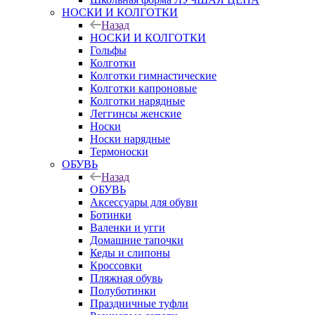
НОСКИ И КОЛГОТКИ
Назад
НОСКИ И КОЛГОТКИ
Гольфы
Колготки
Колготки гимнастические
Колготки капроновые
Колготки нарядные
Леггинсы женские
Носки
Носки нарядные
Термоноски
ОБУВЬ
Назад
ОБУВЬ
Аксессуары для обуви
Ботинки
Валенки и угги
Домашние тапочки
Кеды и слипоны
Кроссовки
Пляжная обувь
Полуботинки
Праздничные туфли