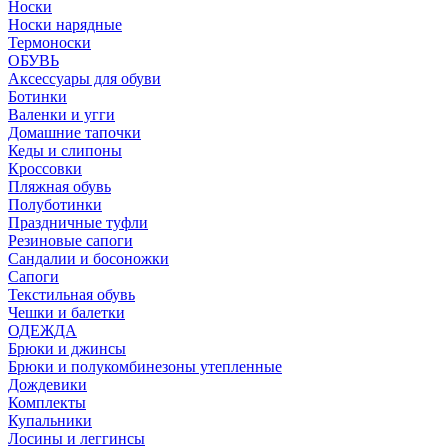
Носки
Носки нарядные
Термоноски
ОБУВЬ
Аксессуары для обуви
Ботинки
Валенки и угги
Домашние тапочки
Кеды и слипоны
Кроссовки
Пляжная обувь
Полуботинки
Праздничные туфли
Резиновые сапоги
Сандалии и босоножки
Сапоги
Текстильная обувь
Чешки и балетки
ОДЕЖДА
Брюки и джинсы
Брюки и полукомбинезоны утепленные
Дождевики
Комплекты
Купальники
Лосины и леггинсы