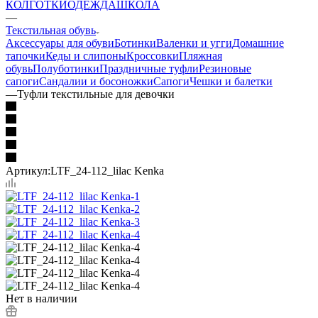
КОЛГОТКИ
ОДЕЖДА
ШКОЛА
—
Текстильная обувь
Аксессуары для обуви
Ботинки
Валенки и угги
Домашние
тапочки
Кеды и слипоны
Кроссовки
Пляжная
обувь
Полуботинки
Праздничные туфли
Резиновые
сапоги
Сандалии и босоножки
Сапоги
Чешки и балетки
—
Туфли текстильные для девочки
Артикул:
LTF_24-112_lilac Kenka
Нет в наличии