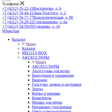
Телефоны
+7 (4212) 35-22-11
Вострецова, д. 6
+7 (4212) 76-44-11
Льва Толстого, д. 2
+7 (4212) 56-77-77
Краснореченская, д. 98
+7 (4212) 74-20-22
Стрельникова, д. 6а
+7 (4212) 54-59-05
Суворова, д. 10
WhatsApp
Каталог
Назад
Каталог
MILOTA BOX
АКСЕССУАРЫ
Назад
АКСЕССУАРЫ
Аксессуары для волос
Бижутерия и украшения
Варежки
Галстуки, ремни и подтяжки
Зонты
Кепки и панамы
Комплекты
Мешки для обуви
Наушники утепленные
Очки солнцезащитные