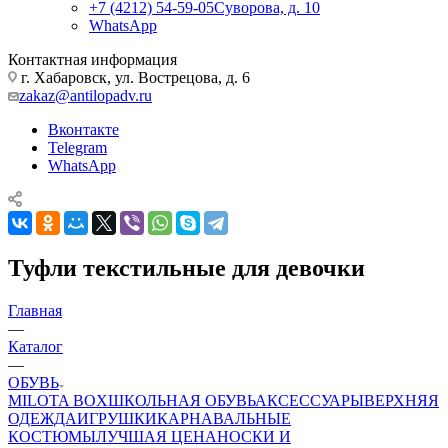
+7 (4212) 54-59-05
Суворова, д. 10
WhatsApp
Контактная информация
г. Хабаровск, ул. Вострецова, д. 6
zakaz@antilopadv.ru
Вконтакте
Telegram
WhatsApp
Туфли текстильные для девочки
Главная
—
Каталог
—
ОБУВЬ
MILOTA BOX
ШКОЛЬНАЯ ОБУВЬ
АКСЕССУАРЫ
ВЕРХНЯЯ
ОДЕЖДА
ИГРУШКИ
КАРНАВАЛЬНЫЕ
КОСТЮМЫ
ЛУЧШАЯ ЦЕНА
НОСКИ И