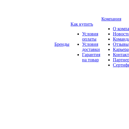
Компания
Как купить
О комп
Условия
Новост
оплаты
Команд
Бренды
Условия
Отзывы
доставки
Карьера
Гарантия
Контак
на товар
Партне
Сертиф