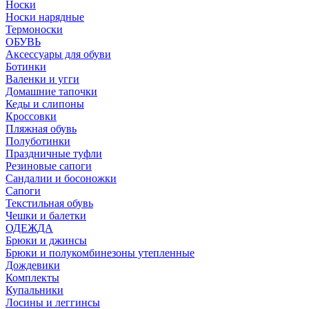
Носки
Носки нарядные
Термоноски
ОБУВЬ
Аксессуары для обуви
Ботинки
Валенки и угги
Домашние тапочки
Кеды и слипоны
Кроссовки
Пляжная обувь
Полуботинки
Праздничные туфли
Резиновые сапоги
Сандалии и босоножки
Сапоги
Текстильная обувь
Чешки и балетки
ОДЕЖДА
Брюки и джинсы
Брюки и полукомбинезоны утепленные
Дождевики
Комплекты
Купальники
Лосины и леггинсы