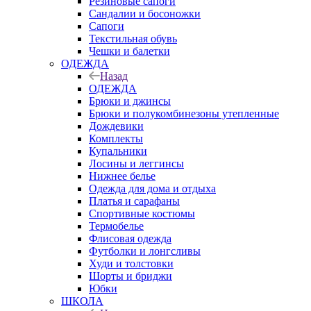
Резиновые сапоги
Сандалии и босоножки
Сапоги
Текстильная обувь
Чешки и балетки
ОДЕЖДА
Назад
ОДЕЖДА
Брюки и джинсы
Брюки и полукомбинезоны утепленные
Дождевики
Комплекты
Купальники
Лосины и леггинсы
Нижнее белье
Одежда для дома и отдыха
Платья и сарафаны
Спортивные костюмы
Термобелье
Флисовая одежда
Футболки и лонгсливы
Худи и толстовки
Шорты и бриджи
Юбки
ШКОЛА