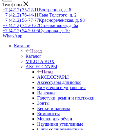
Телефоны
+7 (4212) 35-22-11
Вострецова, д. 6
+7 (4212) 76-44-11
Льва Толстого, д. 2
+7 (4212) 56-77-77
Краснореченская, д. 98
+7 (4212) 74-20-22
Стрельникова, д. 6а
+7 (4212) 54-59-05
Суворова, д. 10
WhatsApp
Каталог
Назад
Каталог
MILOTA BOX
АКСЕССУАРЫ
Назад
АКСЕССУАРЫ
Аксессуары для волос
Бижутерия и украшения
Варежки
Галстуки, ремни и подтяжки
Зонты
Кепки и панамы
Комплекты
Мешки для обуви
Наушники утепленные
Очки солнцезащитные