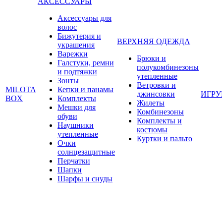
АКСЕССУАРЫ
Аксессуары для
волос
Бижутерия и
ВЕРХНЯЯ ОДЕЖДА
украшения
Варежки
Брюки и
Галстуки, ремни
полукомбинезоны
и подтяжки
утепленные
Зонты
Ветровки и
MILOTA
Кепки и панамы
джинсовки
ИГР
BOX
Комплекты
Жилеты
Мешки для
Комбинезоны
обуви
Комплекты и
Наушники
костюмы
утепленные
Куртки и пальто
Очки
солнцезащитные
Перчатки
Шапки
Шарфы и снуды