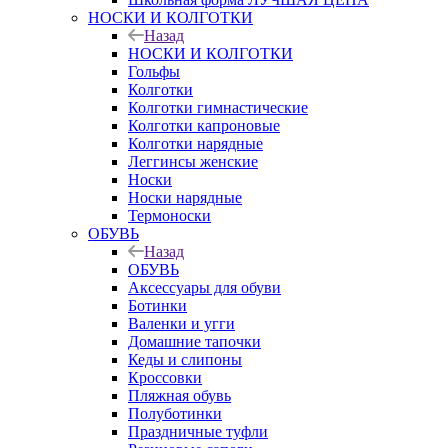
НОСКИ И КОЛГОТКИ
Назад
НОСКИ И КОЛГОТКИ
Гольфы
Колготки
Колготки гимнастические
Колготки капроновые
Колготки нарядные
Леггинсы женские
Носки
Носки нарядные
Термоноски
ОБУВЬ
Назад
ОБУВЬ
Аксессуары для обуви
Ботинки
Валенки и угги
Домашние тапочки
Кеды и слипоны
Кроссовки
Пляжная обувь
Полуботинки
Праздничные туфли