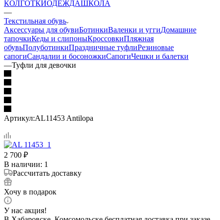
КОЛГОТКИ
ОДЕЖДА
ШКОЛА
—
Текстильная обувь
Аксессуары для обуви
Ботинки
Валенки и угги
Домашние
тапочки
Кеды и слипоны
Кроссовки
Пляжная
обувь
Полуботинки
Праздничные туфли
Резиновые
сапоги
Сандалии и босоножки
Сапоги
Чешки и балетки
—
Туфли для девочки
Артикул:
AL11453 Antilopa
2 700
₽
В наличии
: 1
Рассчитать доставку
Хочу в подарок
У нас акция!
В Хабаровске, Комсомольске бесплатная доставка при заказе