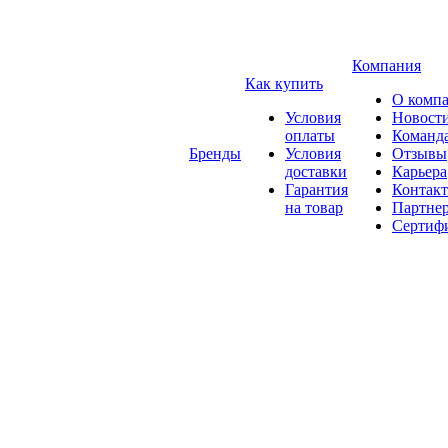
Компания
Как купить
О комп
Условия
Новост
оплаты
Команд
Бренды
Условия
Отзывы
доставки
Карьера
Гарантия
Контак
на товар
Партне
Сертиф