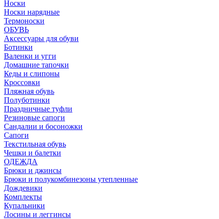
Носки
Носки нарядные
Термоноски
ОБУВЬ
Аксессуары для обуви
Ботинки
Валенки и угги
Домашние тапочки
Кеды и слипоны
Кроссовки
Пляжная обувь
Полуботинки
Праздничные туфли
Резиновые сапоги
Сандалии и босоножки
Сапоги
Текстильная обувь
Чешки и балетки
ОДЕЖДА
Брюки и джинсы
Брюки и полукомбинезоны утепленные
Дождевики
Комплекты
Купальники
Лосины и леггинсы