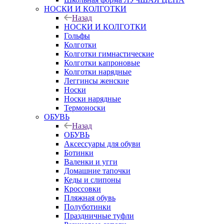
НОСКИ И КОЛГОТКИ
Назад
НОСКИ И КОЛГОТКИ
Гольфы
Колготки
Колготки гимнастические
Колготки капроновые
Колготки нарядные
Леггинсы женские
Носки
Носки нарядные
Термоноски
ОБУВЬ
Назад
ОБУВЬ
Аксессуары для обуви
Ботинки
Валенки и угги
Домашние тапочки
Кеды и слипоны
Кроссовки
Пляжная обувь
Полуботинки
Праздничные туфли