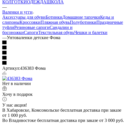
КОЛГОТКИ
ОДЕЖДА
ШКОЛА
—
Валенки и угги
Аксессуары для обуви
Ботинки
Домашние тапочки
Кеды и
слипоны
Кроссовки
Пляжная обувь
Полуботинки
Праздничные
туфли
Резиновые сапоги
Сандалии и
босоножки
Сапоги
Текстильная обувь
Чешки и балетки
—
Унтоваленки детские Фома
Артикул:
43638З Фома
Нет в наличии
Хочу в подарок
У нас акция!
В Хабаровске, Комсомольске бесплатная доставка при заказе
от 1 000 руб.
Во Владивостоке бесплатная доставка при заказе от 3 000 руб.