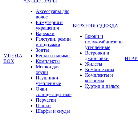
АКСЕССУАРЫ
Аксессуары для
волос
Бижутерия и
ВЕРХНЯЯ ОДЕЖДА
украшения
Варежки
Брюки и
Галстуки, ремни
полукомбинезоны
и подтяжки
утепленные
Зонты
Ветровки и
MILOTA
Кепки и панамы
джинсовки
ИГР
BOX
Комплекты
Жилеты
Мешки для
Комбинезоны
обуви
Комплекты и
Наушники
костюмы
утепленные
Куртки и пальто
Очки
солнцезащитные
Перчатки
Шапки
Шарфы и снуды