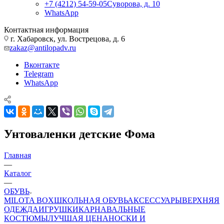
+7 (4212) 54-59-05
Суворова, д. 10
WhatsApp
Контактная информация
г. Хабаровск, ул. Вострецова, д. 6
zakaz@antilopadv.ru
Вконтакте
Telegram
WhatsApp
Унтоваленки детские Фома
Главная
—
Каталог
—
ОБУВЬ
MILOTA BOX
ШКОЛЬНАЯ ОБУВЬ
АКСЕССУАРЫ
ВЕРХНЯЯ
ОДЕЖДА
ИГРУШКИ
КАРНАВАЛЬНЫЕ
КОСТЮМЫ
ЛУЧШАЯ ЦЕНА
НОСКИ И