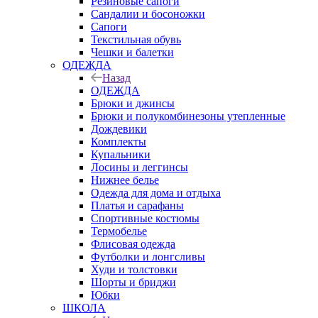
Резиновые сапоги
Сандалии и босоножки
Сапоги
Текстильная обувь
Чешки и балетки
ОДЕЖДА
Назад
ОДЕЖДА
Брюки и джинсы
Брюки и полукомбинезоны утепленные
Дождевики
Комплекты
Купальники
Лосины и леггинсы
Нижнее белье
Одежда для дома и отдыха
Платья и сарафаны
Спортивные костюмы
Термобелье
Флисовая одежда
Футболки и лонгсливы
Худи и толстовки
Шорты и бриджи
Юбки
ШКОЛА