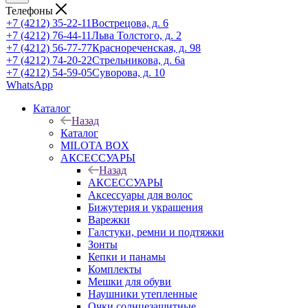
Телефоны
+7 (4212) 35-22-11
Вострецова, д. 6
+7 (4212) 76-44-11
Льва Толстого, д. 2
+7 (4212) 56-77-77
Краснореченская, д. 98
+7 (4212) 74-20-22
Стрельникова, д. 6а
+7 (4212) 54-59-05
Суворова, д. 10
WhatsApp
Каталог
Назад
Каталог
MILOTA BOX
АКСЕССУАРЫ
Назад
АКСЕССУАРЫ
Аксессуары для волос
Бижутерия и украшения
Варежки
Галстуки, ремни и подтяжки
Зонты
Кепки и панамы
Комплекты
Мешки для обуви
Наушники утепленные
Очки солнцезащитные