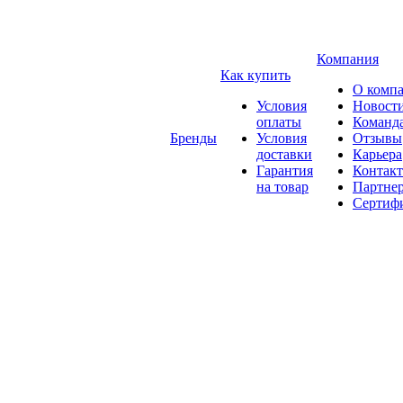
Компания
Как купить
О комп
Условия
Новост
оплаты
Команд
Бренды
Условия
Отзывы
доставки
Карьера
Гарантия
Контак
на товар
Партне
Сертиф