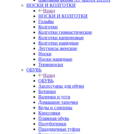
НОСКИ И КОЛГОТКИ
Назад
НОСКИ И КОЛГОТКИ
Гольфы
Колготки
Колготки гимнастические
Колготки капроновые
Колготки нарядные
Леггинсы женские
Носки
Носки нарядные
Термоноски
ОБУВЬ
Назад
ОБУВЬ
Аксессуары для обуви
Ботинки
Валенки и угги
Домашние тапочки
Кеды и слипоны
Кроссовки
Пляжная обувь
Полуботинки
Праздничные туфли