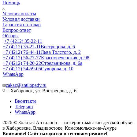
Помощь
Условия оплаты
Условия доставки
Гарантия на товар
Вопрос-ответ
Обзоры
+7 (4212) 35-22-11
+7 (4212) 35-22-11
Вострецова, д. 6
+7 (4212) 76-44-11
Льва Толстого, д. 2
+7 (4212) 56-77-77
Краснореченская, д. 98
+7 (4212) 74-20-22
Стрельникова, д. 6а
+7 (4212) 54-59-05
Суворова, д. 10
WhatsApp
zakaz@antilopadv.ru
г. Хабаровск, ул. Вострецова, д. 6
Вконтакте
Telegram
WhatsApp
2026 © Золотая Антилопа — интернет-магазин детской обуви
в Хабаровске, Владивостоке, Комсомольске-на-Амуре
Внимание! Сайт находится в тестовом режиме!