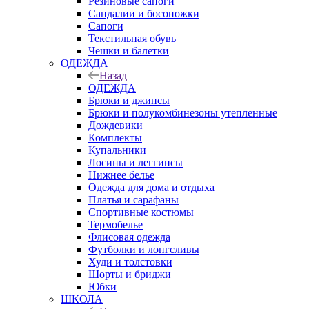
Резиновые сапоги
Сандалии и босоножки
Сапоги
Текстильная обувь
Чешки и балетки
ОДЕЖДА
Назад
ОДЕЖДА
Брюки и джинсы
Брюки и полукомбинезоны утепленные
Дождевики
Комплекты
Купальники
Лосины и леггинсы
Нижнее белье
Одежда для дома и отдыха
Платья и сарафаны
Спортивные костюмы
Термобелье
Флисовая одежда
Футболки и лонгсливы
Худи и толстовки
Шорты и бриджи
Юбки
ШКОЛА