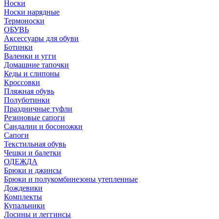
Носки
Носки нарядные
Термоноски
ОБУВЬ
Аксессуары для обуви
Ботинки
Валенки и угги
Домашние тапочки
Кеды и слипоны
Кроссовки
Пляжная обувь
Полуботинки
Праздничные туфли
Резиновые сапоги
Сандалии и босоножки
Сапоги
Текстильная обувь
Чешки и балетки
ОДЕЖДА
Брюки и джинсы
Брюки и полукомбинезоны утепленные
Дождевики
Комплекты
Купальники
Лосины и леггинсы