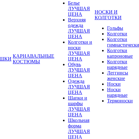
Белье
ЛУЧШАЯ
НОСКИ И
ЦЕНА
КОЛГОТКИ
Верхняя
одежда
Гольфы
ЛУЧШАЯ
Колготки
ЦЕНА
Колготки
Колготки и
гимнастическ
носки
Колготки
ЛУЧШАЯ
КАРНАВАЛЬНЫЕ
капроновые
УШКИ
ЦЕНА
КОСТЮМЫ
Колготки
Обувь
нарядные
ЛУЧШАЯ
Леггинсы
ЦЕНА
женские
Одежда
Носки
ЛУЧШАЯ
Носки
ЦЕНА
нарядные
Шапки и
Термоноски
шарфы
ЛУЧШАЯ
ЦЕНА
Школьная
форма
ЛУЧШАЯ
ЦЕНА