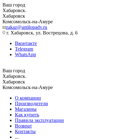
Ваш город
Хабаровск
Хабаровск
Комсомольск-на-Амуре
zakaz@antilopadv.ru
г. Хабаровск, ул. Вострецова, д. 6
Вконтакте
Telegram
WhatsApp
Ваш город
Хабаровск
Хабаровск
Комсомольск-на-Амуре
О компании
Производители
Магазины
Как купить
Правила эксплуатации
Возврат
Контакты
...