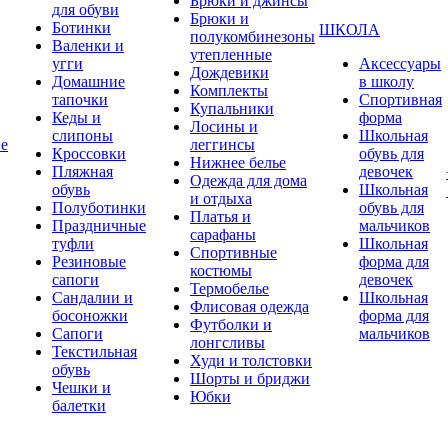
Брюки и джинсы
для обуви
Брюки и
Ботинки
ШКОЛА
полукомбинезоны
Валенки и
утепленные
угги
Аксессуары
Дождевики
Домашние
в школу
Комплекты
тапочки
Спортивная
Купальники
Кеды и
форма
Лосины и
слипоны
Школьная
ие
леггинсы
Кроссовки
обувь для
Нижнее белье
Пляжная
девочек
Одежда для дома
обувь
Школьная
и отдыха
Полуботинки
обувь для
Платья и
Праздничные
мальчиков
сарафаны
туфли
Школьная
Спортивные
Резиновые
форма для
костюмы
сапоги
девочек
Термобелье
Сандалии и
Школьная
Флисовая одежда
босоножки
форма для
Футболки и
Сапоги
мальчиков
лонгсливы
Текстильная
Худи и толстовки
обувь
Шорты и бриджи
Чешки и
Юбки
балетки