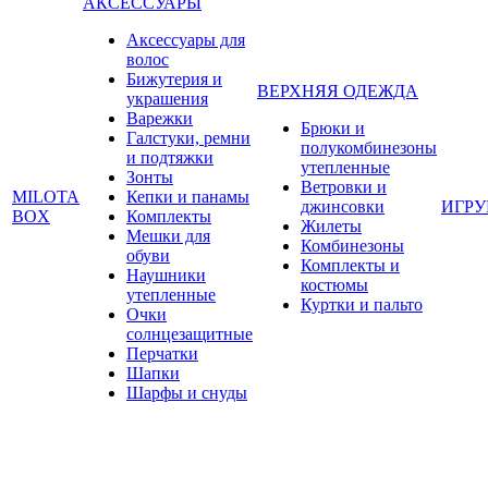
АКСЕССУАРЫ
Аксессуары для
волос
Бижутерия и
ВЕРХНЯЯ ОДЕЖДА
украшения
Варежки
Брюки и
Галстуки, ремни
полукомбинезоны
и подтяжки
утепленные
Зонты
Ветровки и
MILOTA
Кепки и панамы
джинсовки
ИГР
BOX
Комплекты
Жилеты
Мешки для
Комбинезоны
обуви
Комплекты и
Наушники
костюмы
утепленные
Куртки и пальто
Очки
солнцезащитные
Перчатки
Шапки
Шарфы и снуды