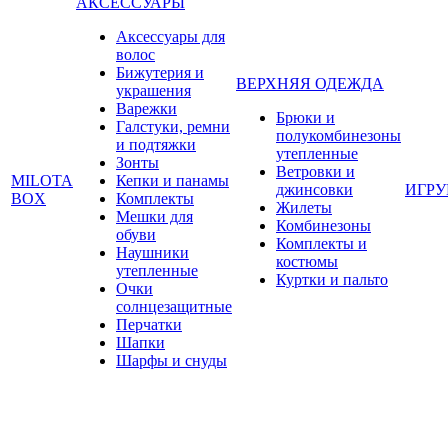
АКСЕССУАРЫ
Аксессуары для
волос
Бижутерия и
ВЕРХНЯЯ ОДЕЖДА
украшения
Варежки
Брюки и
Галстуки, ремни
полукомбинезоны
и подтяжки
утепленные
Зонты
Ветровки и
MILOTA
Кепки и панамы
джинсовки
ИГР
BOX
Комплекты
Жилеты
Мешки для
Комбинезоны
обуви
Комплекты и
Наушники
костюмы
утепленные
Куртки и пальто
Очки
солнцезащитные
Перчатки
Шапки
Шарфы и снуды