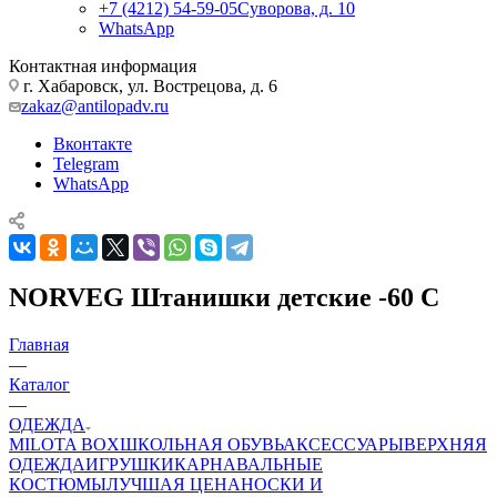
+7 (4212) 54-59-05
Суворова, д. 10
WhatsApp
Контактная информация
г. Хабаровск, ул. Вострецова, д. 6
zakaz@antilopadv.ru
Вконтакте
Telegram
WhatsApp
NORVEG Штанишки детские -60 С
Главная
—
Каталог
—
ОДЕЖДА
MILOTA BOX
ШКОЛЬНАЯ ОБУВЬ
АКСЕССУАРЫ
ВЕРХНЯЯ
ОДЕЖДА
ИГРУШКИ
КАРНАВАЛЬНЫЕ
КОСТЮМЫ
ЛУЧШАЯ ЦЕНА
НОСКИ И