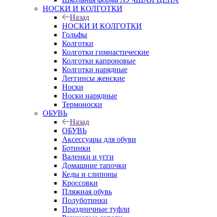
НОСКИ И КОЛГОТКИ
Назад
НОСКИ И КОЛГОТКИ
Гольфы
Колготки
Колготки гимнастические
Колготки капроновые
Колготки нарядные
Леггинсы женские
Носки
Носки нарядные
Термоноски
ОБУВЬ
Назад
ОБУВЬ
Аксессуары для обуви
Ботинки
Валенки и угги
Домашние тапочки
Кеды и слипоны
Кроссовки
Пляжная обувь
Полуботинки
Праздничные туфли