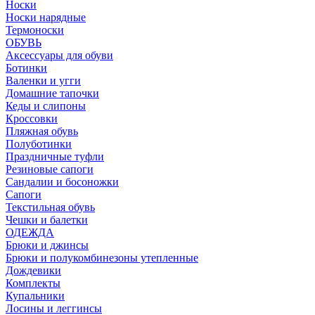
Носки
Носки нарядные
Термоноски
ОБУВЬ
Аксессуары для обуви
Ботинки
Валенки и угги
Домашние тапочки
Кеды и слипоны
Кроссовки
Пляжная обувь
Полуботинки
Праздничные туфли
Резиновые сапоги
Сандалии и босоножки
Сапоги
Текстильная обувь
Чешки и балетки
ОДЕЖДА
Брюки и джинсы
Брюки и полукомбинезоны утепленные
Дождевики
Комплекты
Купальники
Лосины и леггинсы