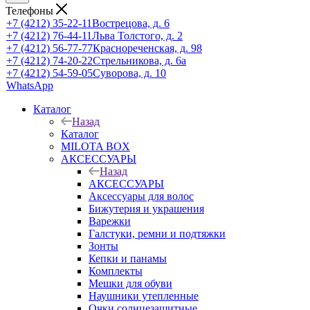
Телефоны
+7 (4212) 35-22-11
Вострецова, д. 6
+7 (4212) 76-44-11
Льва Толстого, д. 2
+7 (4212) 56-77-77
Краснореченская, д. 98
+7 (4212) 74-20-22
Стрельникова, д. 6а
+7 (4212) 54-59-05
Суворова, д. 10
WhatsApp
Каталог
Назад
Каталог
MILOTA BOX
АКСЕССУАРЫ
Назад
АКСЕССУАРЫ
Аксессуары для волос
Бижутерия и украшения
Варежки
Галстуки, ремни и подтяжки
Зонты
Кепки и панамы
Комплекты
Мешки для обуви
Наушники утепленные
Очки солнцезащитные