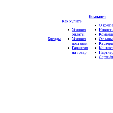
Компания
Как купить
О комп
Условия
Новост
оплаты
Команд
Бренды
Условия
Отзывы
доставки
Карьера
Гарантия
Контак
на товар
Партне
Сертиф