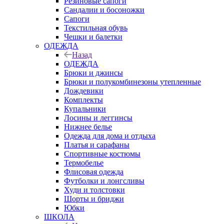
Резиновые сапоги
Сандалии и босоножки
Сапоги
Текстильная обувь
Чешки и балетки
ОДЕЖДА
Назад
ОДЕЖДА
Брюки и джинсы
Брюки и полукомбинезоны утепленные
Дождевики
Комплекты
Купальники
Лосины и леггинсы
Нижнее белье
Одежда для дома и отдыха
Платья и сарафаны
Спортивные костюмы
Термобелье
Флисовая одежда
Футболки и лонгсливы
Худи и толстовки
Шорты и бриджи
Юбки
ШКОЛА