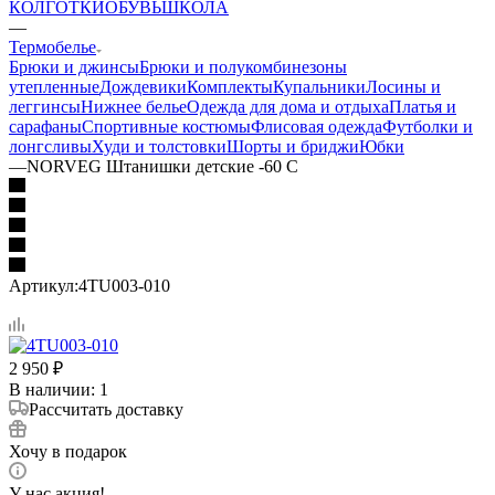
КОЛГОТКИ
ОБУВЬ
ШКОЛА
—
Термобелье
Брюки и джинсы
Брюки и полукомбинезоны
утепленные
Дождевики
Комплекты
Купальники
Лосины и
леггинсы
Нижнее белье
Одежда для дома и отдыха
Платья и
сарафаны
Спортивные костюмы
Флисовая одежда
Футболки и
лонгсливы
Худи и толстовки
Шорты и бриджи
Юбки
—
NORVEG Штанишки детские -60 С
Артикул:
4TU003-010
2 950
₽
В наличии
: 1
Рассчитать доставку
Хочу в подарок
У нас акция!