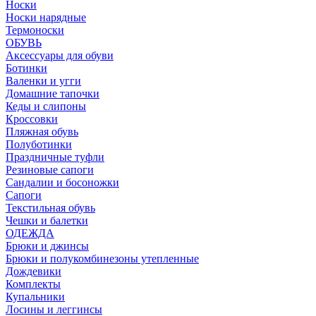
Носки
Носки нарядные
Термоноски
ОБУВЬ
Аксессуары для обуви
Ботинки
Валенки и угги
Домашние тапочки
Кеды и слипоны
Кроссовки
Пляжная обувь
Полуботинки
Праздничные туфли
Резиновые сапоги
Сандалии и босоножки
Сапоги
Текстильная обувь
Чешки и балетки
ОДЕЖДА
Брюки и джинсы
Брюки и полукомбинезоны утепленные
Дождевики
Комплекты
Купальники
Лосины и леггинсы