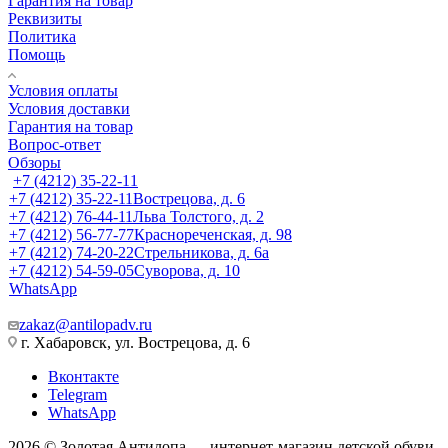
Гарантия на товар
Реквизиты
Политика
Помощь
Условия оплаты
Условия доставки
Гарантия на товар
Вопрос-ответ
Обзоры
+7 (4212) 35-22-11
+7 (4212) 35-22-11
Вострецова, д. 6
+7 (4212) 76-44-11
Льва Толстого, д. 2
+7 (4212) 56-77-77
Краснореченская, д. 98
+7 (4212) 74-20-22
Стрельникова, д. 6а
+7 (4212) 54-59-05
Суворова, д. 10
WhatsApp
zakaz@antilopadv.ru
г. Хабаровск, ул. Вострецова, д. 6
Вконтакте
Telegram
WhatsApp
2026 © Золотая Антилопа — интернет-магазин детской обуви