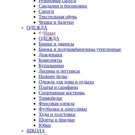
Резиновые сапоги
Сандалии и босоножки
Сапоги
Текстильная обувь
Чешки и балетки
ОДЕЖДА
Назад
ОДЕЖДА
Брюки и джинсы
Брюки и полукомбинезоны утепленные
Дождевики
Комплекты
Купальники
Лосины и леггинсы
Нижнее белье
Одежда для дома и отдыха
Платья и сарафаны
Спортивные костюмы
Термобелье
Флисовая одежда
Футболки и лонгсливы
Худи и толстовки
Шорты и бриджи
Юбки
ШКОЛА