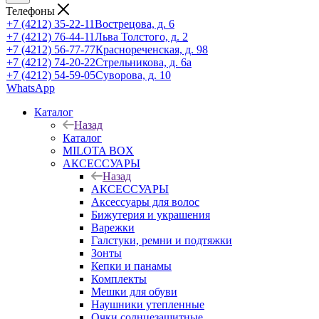
Телефоны
+7 (4212) 35-22-11
Вострецова, д. 6
+7 (4212) 76-44-11
Льва Толстого, д. 2
+7 (4212) 56-77-77
Краснореченская, д. 98
+7 (4212) 74-20-22
Стрельникова, д. 6а
+7 (4212) 54-59-05
Суворова, д. 10
WhatsApp
Каталог
Назад
Каталог
MILOTA BOX
АКСЕССУАРЫ
Назад
АКСЕССУАРЫ
Аксессуары для волос
Бижутерия и украшения
Варежки
Галстуки, ремни и подтяжки
Зонты
Кепки и панамы
Комплекты
Мешки для обуви
Наушники утепленные
Очки солнцезащитные