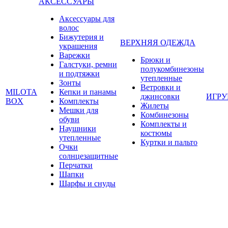
АКСЕССУАРЫ
Аксессуары для
волос
Бижутерия и
ВЕРХНЯЯ ОДЕЖДА
украшения
Варежки
Брюки и
Галстуки, ремни
полукомбинезоны
и подтяжки
утепленные
Зонты
Ветровки и
MILOTA
Кепки и панамы
джинсовки
ИГР
BOX
Комплекты
Жилеты
Мешки для
Комбинезоны
обуви
Комплекты и
Наушники
костюмы
утепленные
Куртки и пальто
Очки
солнцезащитные
Перчатки
Шапки
Шарфы и снуды