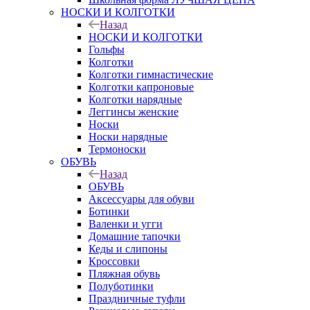
НОСКИ И КОЛГОТКИ
Назад
НОСКИ И КОЛГОТКИ
Гольфы
Колготки
Колготки гимнастические
Колготки капроновые
Колготки нарядные
Леггинсы женские
Носки
Носки нарядные
Термоноски
ОБУВЬ
Назад
ОБУВЬ
Аксессуары для обуви
Ботинки
Валенки и угги
Домашние тапочки
Кеды и слипоны
Кроссовки
Пляжная обувь
Полуботинки
Праздничные туфли