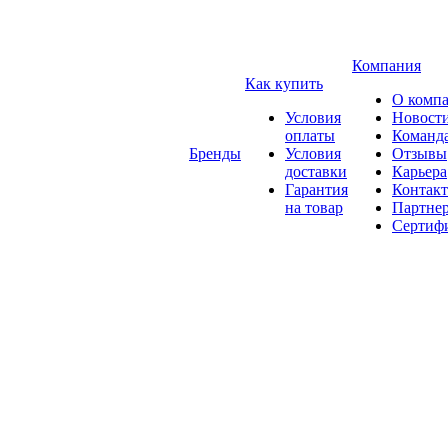
Компания
Как купить
О комп
Условия
Новост
оплаты
Команд
Бренды
Условия
Отзывы
доставки
Карьера
Гарантия
Контак
на товар
Партне
Сертиф