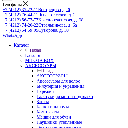
Телефоны
+7 (4212) 35-22-11
Вострецова, д. 6
+7 (4212) 76-44-11
Льва Толстого, д. 2
+7 (4212) 56-77-77
Краснореченская, д. 98
+7 (4212) 74-20-22
Стрельникова, д. 6а
+7 (4212) 54-59-05
Суворова, д. 10
WhatsApp
Каталог
Назад
Каталог
MILOTA BOX
АКСЕССУАРЫ
Назад
АКСЕССУАРЫ
Аксессуары для волос
Бижутерия и украшения
Варежки
Галстуки, ремни и подтяжки
Зонты
Кепки и панамы
Комплекты
Мешки для обуви
Наушники утепленные
Очки солнцезащитные