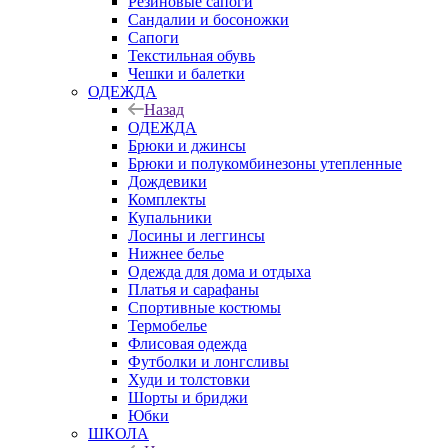
Резиновые сапоги
Сандалии и босоножки
Сапоги
Текстильная обувь
Чешки и балетки
ОДЕЖДА
Назад
ОДЕЖДА
Брюки и джинсы
Брюки и полукомбинезоны утепленные
Дождевики
Комплекты
Купальники
Лосины и леггинсы
Нижнее белье
Одежда для дома и отдыха
Платья и сарафаны
Спортивные костюмы
Термобелье
Флисовая одежда
Футболки и лонгсливы
Худи и толстовки
Шорты и бриджи
Юбки
ШКОЛА