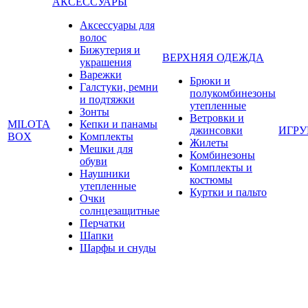
АКСЕССУАРЫ
Аксессуары для
волос
Бижутерия и
ВЕРХНЯЯ ОДЕЖДА
украшения
Варежки
Брюки и
Галстуки, ремни
полукомбинезоны
и подтяжки
утепленные
Зонты
Ветровки и
MILOTA
Кепки и панамы
джинсовки
ИГР
BOX
Комплекты
Жилеты
Мешки для
Комбинезоны
обуви
Комплекты и
Наушники
костюмы
утепленные
Куртки и пальто
Очки
солнцезащитные
Перчатки
Шапки
Шарфы и снуды