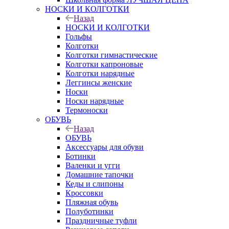
НОСКИ И КОЛГОТКИ
Назад
НОСКИ И КОЛГОТКИ
Гольфы
Колготки
Колготки гимнастические
Колготки капроновые
Колготки нарядные
Леггинсы женские
Носки
Носки нарядные
Термоноски
ОБУВЬ
Назад
ОБУВЬ
Аксессуары для обуви
Ботинки
Валенки и угги
Домашние тапочки
Кеды и слипоны
Кроссовки
Пляжная обувь
Полуботинки
Праздничные туфли