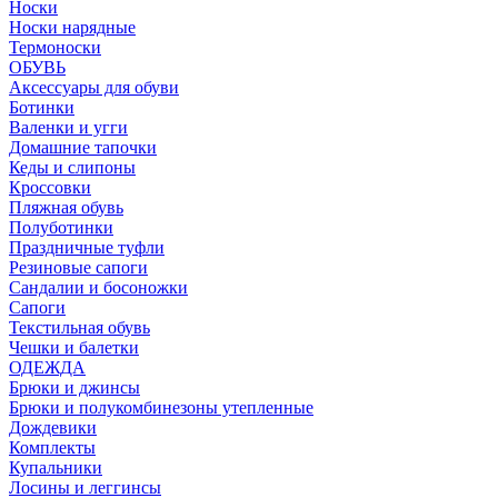
Носки
Носки нарядные
Термоноски
ОБУВЬ
Аксессуары для обуви
Ботинки
Валенки и угги
Домашние тапочки
Кеды и слипоны
Кроссовки
Пляжная обувь
Полуботинки
Праздничные туфли
Резиновые сапоги
Сандалии и босоножки
Сапоги
Текстильная обувь
Чешки и балетки
ОДЕЖДА
Брюки и джинсы
Брюки и полукомбинезоны утепленные
Дождевики
Комплекты
Купальники
Лосины и леггинсы