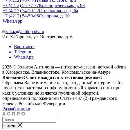
+7 (4212) 76-44-11
Льва Толстого, д. 2
+7 (4212) 56-77-77
Краснореченская, д. 98
+7 (4212) 74-20-22
Стрельникова, д. 6а
+7 (4212) 54-59-05
Суворова, д. 10
WhatsApp
zakaz@antilopadv.ru
г. Хабаровск, ул. Вострецова, д. 6
Вконтакте
Telegram
WhatsApp
2026 © Золотая Антилопа — интернет-магазин детской обуви
в Хабаровске, Владивостоке, Комсомольске-на-Амуре
Внимание! Сайт находится в тестовом режиме!
Обращаем Ваше внимание на то, что данный интернет-сайт
носит исключительно информационный характер и ни при
каких условиях не является публичной офертой,
определяемой положениями Статьи 437 (2) Гражданского
кодекса Российской Федерации.
Разработано в
Найти