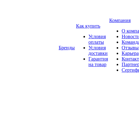
Компания
Как купить
О комп
Условия
Новост
оплаты
Команд
Бренды
Условия
Отзывы
доставки
Карьера
Гарантия
Контак
на товар
Партне
Сертиф