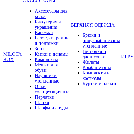
АКСЕССУАРЫ
Аксессуары для
волос
Бижутерия и
ВЕРХНЯЯ ОДЕЖДА
украшения
Варежки
Брюки и
Галстуки, ремни
полукомбинезоны
и подтяжки
утепленные
Зонты
Ветровки и
MILOTA
Кепки и панамы
джинсовки
ИГР
BOX
Комплекты
Жилеты
Мешки для
Комбинезоны
обуви
Комплекты и
Наушники
костюмы
утепленные
Куртки и пальто
Очки
солнцезащитные
Перчатки
Шапки
Шарфы и снуды