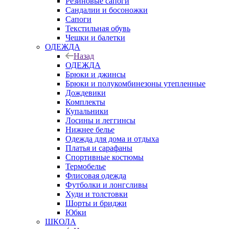
Резиновые сапоги
Сандалии и босоножки
Сапоги
Текстильная обувь
Чешки и балетки
ОДЕЖДА
Назад
ОДЕЖДА
Брюки и джинсы
Брюки и полукомбинезоны утепленные
Дождевики
Комплекты
Купальники
Лосины и леггинсы
Нижнее белье
Одежда для дома и отдыха
Платья и сарафаны
Спортивные костюмы
Термобелье
Флисовая одежда
Футболки и лонгсливы
Худи и толстовки
Шорты и бриджи
Юбки
ШКОЛА