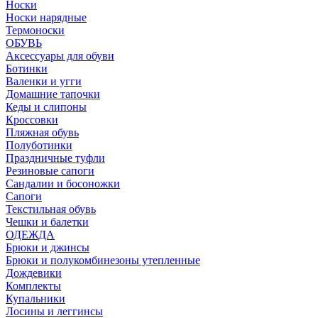
Носки
Носки нарядные
Термоноски
ОБУВЬ
Аксессуары для обуви
Ботинки
Валенки и угги
Домашние тапочки
Кеды и слипоны
Кроссовки
Пляжная обувь
Полуботинки
Праздничные туфли
Резиновые сапоги
Сандалии и босоножки
Сапоги
Текстильная обувь
Чешки и балетки
ОДЕЖДА
Брюки и джинсы
Брюки и полукомбинезоны утепленные
Дождевики
Комплекты
Купальники
Лосины и леггинсы