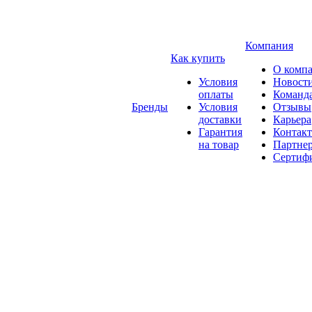
Компания
Как купить
О комп
Условия
Новост
оплаты
Команд
Бренды
Условия
Отзывы
доставки
Карьера
Гарантия
Контак
на товар
Партне
Сертиф