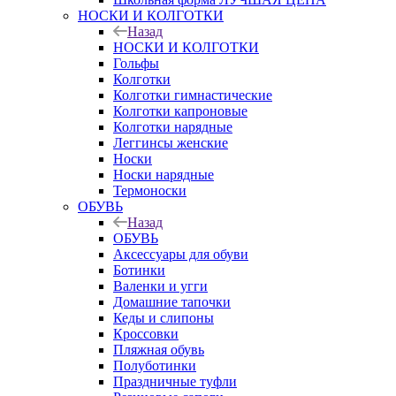
НОСКИ И КОЛГОТКИ
Назад
НОСКИ И КОЛГОТКИ
Гольфы
Колготки
Колготки гимнастические
Колготки капроновые
Колготки нарядные
Леггинсы женские
Носки
Носки нарядные
Термоноски
ОБУВЬ
Назад
ОБУВЬ
Аксессуары для обуви
Ботинки
Валенки и угги
Домашние тапочки
Кеды и слипоны
Кроссовки
Пляжная обувь
Полуботинки
Праздничные туфли