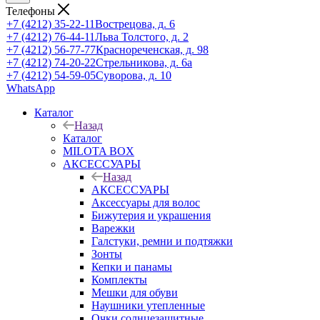
Телефоны
+7 (4212) 35-22-11
Вострецова, д. 6
+7 (4212) 76-44-11
Льва Толстого, д. 2
+7 (4212) 56-77-77
Краснореченская, д. 98
+7 (4212) 74-20-22
Стрельникова, д. 6а
+7 (4212) 54-59-05
Суворова, д. 10
WhatsApp
Каталог
Назад
Каталог
MILOTA BOX
АКСЕССУАРЫ
Назад
АКСЕССУАРЫ
Аксессуары для волос
Бижутерия и украшения
Варежки
Галстуки, ремни и подтяжки
Зонты
Кепки и панамы
Комплекты
Мешки для обуви
Наушники утепленные
Очки солнцезащитные