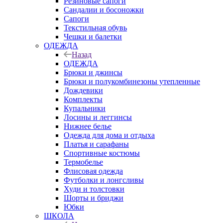
Резиновые сапоги
Сандалии и босоножки
Сапоги
Текстильная обувь
Чешки и балетки
ОДЕЖДА
Назад
ОДЕЖДА
Брюки и джинсы
Брюки и полукомбинезоны утепленные
Дождевики
Комплекты
Купальники
Лосины и леггинсы
Нижнее белье
Одежда для дома и отдыха
Платья и сарафаны
Спортивные костюмы
Термобелье
Флисовая одежда
Футболки и лонгсливы
Худи и толстовки
Шорты и бриджи
Юбки
ШКОЛА