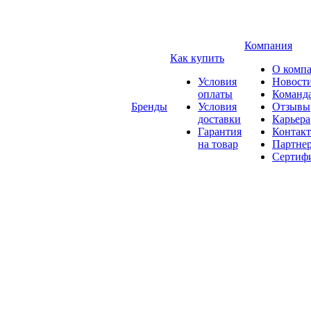
Компания
Как купить
О комп
Условия
Новост
оплаты
Команд
Бренды
Условия
Отзывы
доставки
Карьера
Гарантия
Контак
на товар
Партне
Сертиф