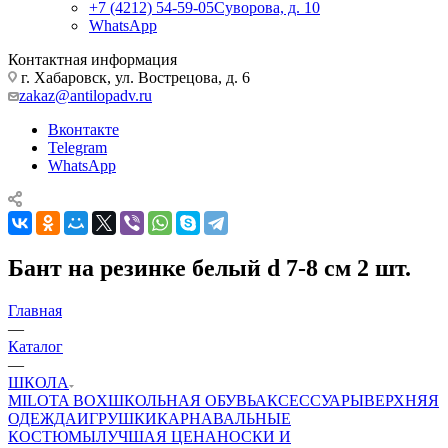
+7 (4212) 54-59-05
Суворова, д. 10
WhatsApp
Контактная информация
г. Хабаровск, ул. Вострецова, д. 6
zakaz@antilopadv.ru
Вконтакте
Telegram
WhatsApp
Бант на резинке белый d 7-8 см 2 шт.
Главная
—
Каталог
—
ШКОЛА
MILOTA BOX
ШКОЛЬНАЯ ОБУВЬ
АКСЕССУАРЫ
ВЕРХНЯЯ
ОДЕЖДА
ИГРУШКИ
КАРНАВАЛЬНЫЕ
КОСТЮМЫ
ЛУЧШАЯ ЦЕНА
НОСКИ И