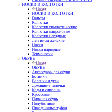
НОСКИ И КОЛГОТКИ
Назад
НОСКИ И КОЛГОТКИ
Гольфы
Колготки
Колготки гимнастические
Колготки капроновые
Колготки нарядные
Леггинсы женские
Носки
Носки нарядные
Термоноски
ОБУВЬ
Назад
ОБУВЬ
Аксессуары для обуви
Ботинки
Валенки и угги
Домашние тапочки
Кеды и слипоны
Кроссовки
Пляжная обувь
Полуботинки
Праздничные туфли