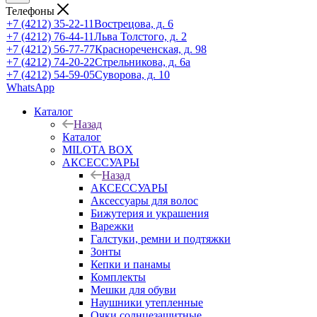
Телефоны
+7 (4212) 35-22-11
Вострецова, д. 6
+7 (4212) 76-44-11
Льва Толстого, д. 2
+7 (4212) 56-77-77
Краснореченская, д. 98
+7 (4212) 74-20-22
Стрельникова, д. 6а
+7 (4212) 54-59-05
Суворова, д. 10
WhatsApp
Каталог
Назад
Каталог
MILOTA BOX
АКСЕССУАРЫ
Назад
АКСЕССУАРЫ
Аксессуары для волос
Бижутерия и украшения
Варежки
Галстуки, ремни и подтяжки
Зонты
Кепки и панамы
Комплекты
Мешки для обуви
Наушники утепленные
Очки солнцезащитные