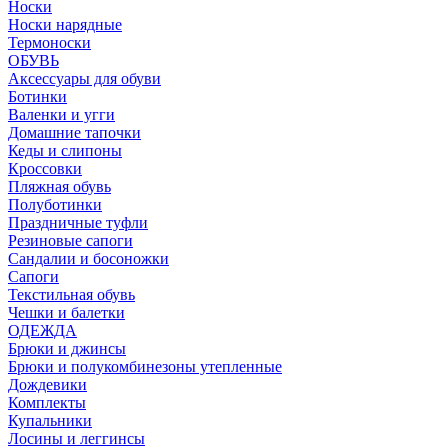
Носки
Носки нарядные
Термоноски
ОБУВЬ
Аксессуары для обуви
Ботинки
Валенки и угги
Домашние тапочки
Кеды и слипоны
Кроссовки
Пляжная обувь
Полуботинки
Праздничные туфли
Резиновые сапоги
Сандалии и босоножки
Сапоги
Текстильная обувь
Чешки и балетки
ОДЕЖДА
Брюки и джинсы
Брюки и полукомбинезоны утепленные
Дождевики
Комплекты
Купальники
Лосины и леггинсы