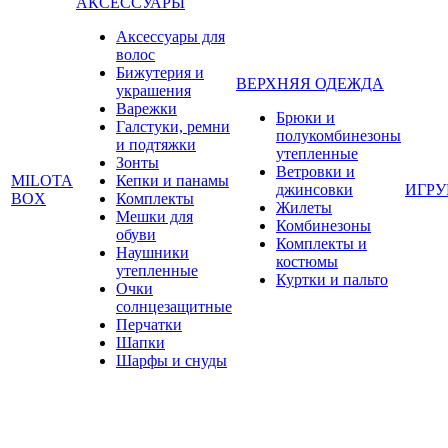
АКСЕССУАРЫ
Аксессуары для
волос
Бижутерия и
ВЕРХНЯЯ ОДЕЖДА
украшения
Варежки
Брюки и
Галстуки, ремни
полукомбинезоны
и подтяжки
утепленные
Зонты
Ветровки и
MILOTA
Кепки и панамы
джинсовки
ИГР
BOX
Комплекты
Жилеты
Мешки для
Комбинезоны
обуви
Комплекты и
Наушники
костюмы
утепленные
Куртки и пальто
Очки
солнцезащитные
Перчатки
Шапки
Шарфы и снуды