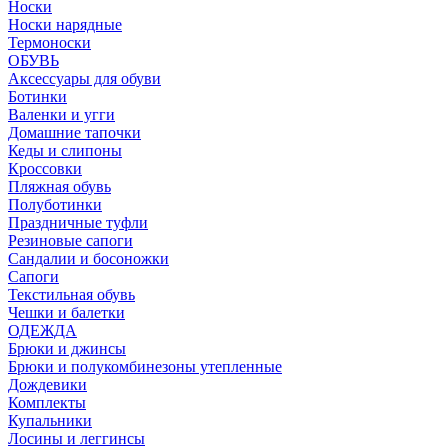
Носки
Носки нарядные
Термоноски
ОБУВЬ
Аксессуары для обуви
Ботинки
Валенки и угги
Домашние тапочки
Кеды и слипоны
Кроссовки
Пляжная обувь
Полуботинки
Праздничные туфли
Резиновые сапоги
Сандалии и босоножки
Сапоги
Текстильная обувь
Чешки и балетки
ОДЕЖДА
Брюки и джинсы
Брюки и полукомбинезоны утепленные
Дождевики
Комплекты
Купальники
Лосины и леггинсы