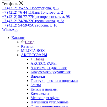
Телефоны
+7 (4212) 35-22-11
Вострецова, д. 6
+7 (4212) 76-44-11
Льва Толстого, д. 2
+7 (4212) 56-77-77
Краснореченская, д. 98
+7 (4212) 74-20-22
Стрельникова, д. 6а
+7 (4212) 54-59-05
Суворова, д. 10
WhatsApp
Каталог
Назад
Каталог
MILOTA BOX
АКСЕССУАРЫ
Назад
АКСЕССУАРЫ
Аксессуары для волос
Бижутерия и украшения
Варежки
Галстуки, ремни и подтяжки
Зонты
Кепки и панамы
Комплекты
Мешки для обуви
Наушники утепленные
Очки солнцезащитные