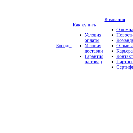
Компания
Как купить
О комп
Условия
Новост
оплаты
Команд
Бренды
Условия
Отзывы
доставки
Карьера
Гарантия
Контак
на товар
Партне
Сертиф