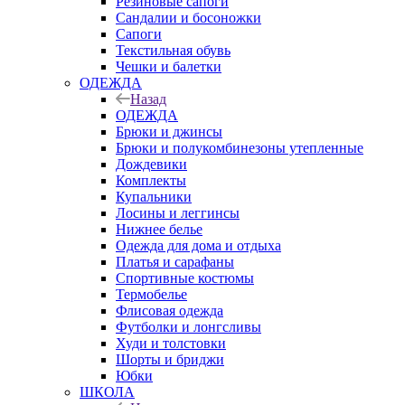
Резиновые сапоги
Сандалии и босоножки
Сапоги
Текстильная обувь
Чешки и балетки
ОДЕЖДА
Назад
ОДЕЖДА
Брюки и джинсы
Брюки и полукомбинезоны утепленные
Дождевики
Комплекты
Купальники
Лосины и леггинсы
Нижнее белье
Одежда для дома и отдыха
Платья и сарафаны
Спортивные костюмы
Термобелье
Флисовая одежда
Футболки и лонгсливы
Худи и толстовки
Шорты и бриджи
Юбки
ШКОЛА