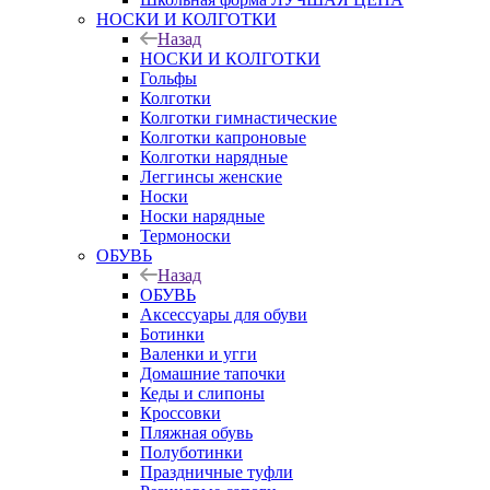
НОСКИ И КОЛГОТКИ
Назад
НОСКИ И КОЛГОТКИ
Гольфы
Колготки
Колготки гимнастические
Колготки капроновые
Колготки нарядные
Леггинсы женские
Носки
Носки нарядные
Термоноски
ОБУВЬ
Назад
ОБУВЬ
Аксессуары для обуви
Ботинки
Валенки и угги
Домашние тапочки
Кеды и слипоны
Кроссовки
Пляжная обувь
Полуботинки
Праздничные туфли