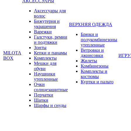
АКСЕССУАРЫ
Аксессуары для
волос
Бижутерия и
ВЕРХНЯЯ ОДЕЖДА
украшения
Варежки
Брюки и
Галстуки, ремни
полукомбинезоны
и подтяжки
утепленные
Зонты
Ветровки и
MILOTA
Кепки и панамы
джинсовки
ИГР
BOX
Комплекты
Жилеты
Мешки для
Комбинезоны
обуви
Комплекты и
Наушники
костюмы
утепленные
Куртки и пальто
Очки
солнцезащитные
Перчатки
Шапки
Шарфы и снуды