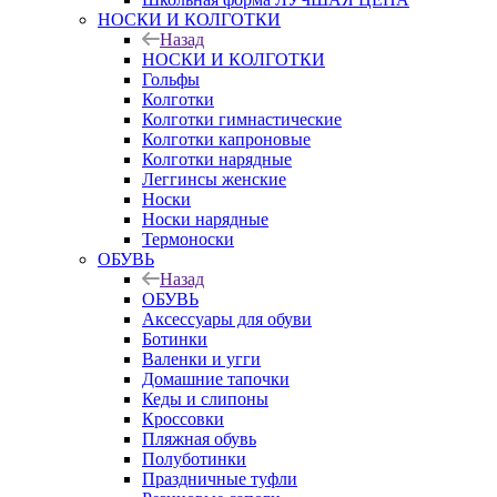
НОСКИ И КОЛГОТКИ
Назад
НОСКИ И КОЛГОТКИ
Гольфы
Колготки
Колготки гимнастические
Колготки капроновые
Колготки нарядные
Леггинсы женские
Носки
Носки нарядные
Термоноски
ОБУВЬ
Назад
ОБУВЬ
Аксессуары для обуви
Ботинки
Валенки и угги
Домашние тапочки
Кеды и слипоны
Кроссовки
Пляжная обувь
Полуботинки
Праздничные туфли