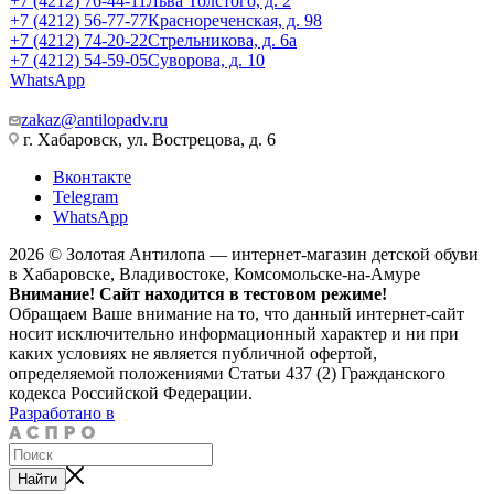
+7 (4212) 76-44-11
Льва Толстого, д. 2
+7 (4212) 56-77-77
Краснореченская, д. 98
+7 (4212) 74-20-22
Стрельникова, д. 6а
+7 (4212) 54-59-05
Суворова, д. 10
WhatsApp
zakaz@antilopadv.ru
г. Хабаровск, ул. Вострецова, д. 6
Вконтакте
Telegram
WhatsApp
2026 © Золотая Антилопа — интернет-магазин детской обуви
в Хабаровске, Владивостоке, Комсомольске-на-Амуре
Внимание! Сайт находится в тестовом режиме!
Обращаем Ваше внимание на то, что данный интернет-сайт
носит исключительно информационный характер и ни при
каких условиях не является публичной офертой,
определяемой положениями Статьи 437 (2) Гражданского
кодекса Российской Федерации.
Разработано в
Найти