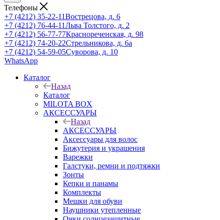
Телефоны
+7 (4212) 35-22-11
Вострецова, д. 6
+7 (4212) 76-44-11
Льва Толстого, д. 2
+7 (4212) 56-77-77
Краснореченская, д. 98
+7 (4212) 74-20-22
Стрельникова, д. 6а
+7 (4212) 54-59-05
Суворова, д. 10
WhatsApp
Каталог
Назад
Каталог
MILOTA BOX
АКСЕССУАРЫ
Назад
АКСЕССУАРЫ
Аксессуары для волос
Бижутерия и украшения
Варежки
Галстуки, ремни и подтяжки
Зонты
Кепки и панамы
Комплекты
Мешки для обуви
Наушники утепленные
Очки солнцезащитные