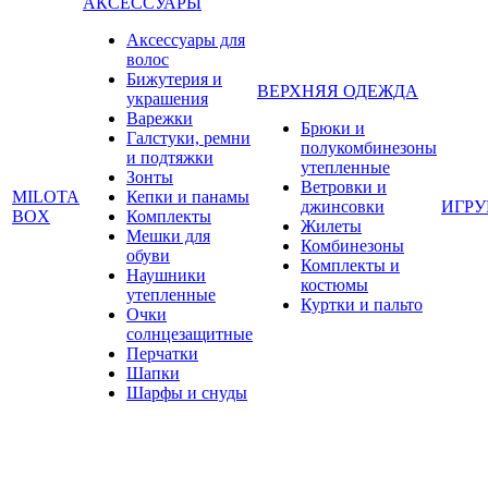
АКСЕССУАРЫ
Аксессуары для
волос
Бижутерия и
ВЕРХНЯЯ ОДЕЖДА
украшения
Варежки
Брюки и
Галстуки, ремни
полукомбинезоны
и подтяжки
утепленные
Зонты
Ветровки и
MILOTA
Кепки и панамы
джинсовки
ИГР
BOX
Комплекты
Жилеты
Мешки для
Комбинезоны
обуви
Комплекты и
Наушники
костюмы
утепленные
Куртки и пальто
Очки
солнцезащитные
Перчатки
Шапки
Шарфы и снуды