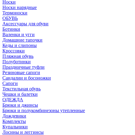
Носки
Носки нарядные
Термоноски
ОБУВЬ
Аксессуары для обуви
Ботинки
Валенки и угги
Домашние тапочки
Кеды и слипоны
Кроссовки
Пляжная обувь
Полуботинки
Праздничные туфли
Резиновые сапоги
Сандалии и босоножки
Сапоги
Текстильная обувь
Чешки и балетки
ОДЕЖДА
Брюки и джинсы
Брюки и полукомбинезоны утепленные
Дождевики
Комплекты
Купальники
Лосины и леггинсы