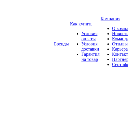
Компания
Как купить
О комп
Условия
Новост
оплаты
Команд
Бренды
Условия
Отзывы
доставки
Карьера
Гарантия
Контак
на товар
Партне
Сертиф