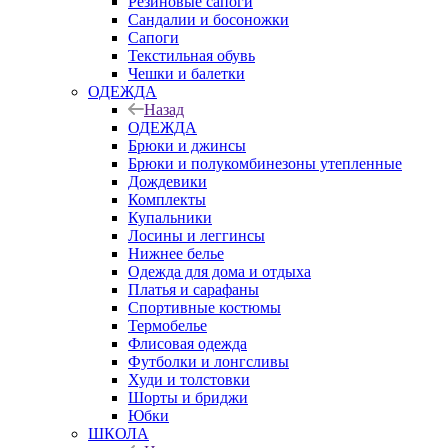
Резиновые сапоги
Сандалии и босоножки
Сапоги
Текстильная обувь
Чешки и балетки
ОДЕЖДА
Назад
ОДЕЖДА
Брюки и джинсы
Брюки и полукомбинезоны утепленные
Дождевики
Комплекты
Купальники
Лосины и леггинсы
Нижнее белье
Одежда для дома и отдыха
Платья и сарафаны
Спортивные костюмы
Термобелье
Флисовая одежда
Футболки и лонгсливы
Худи и толстовки
Шорты и бриджи
Юбки
ШКОЛА