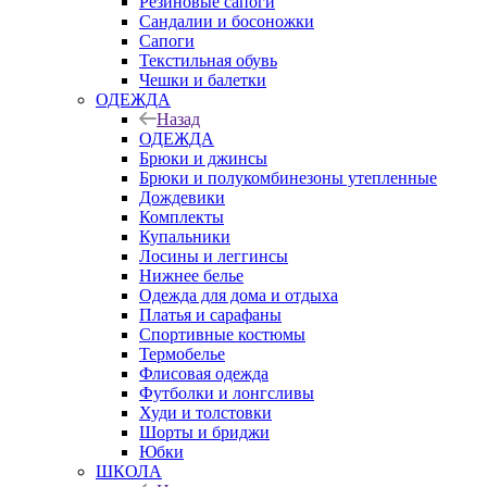
Резиновые сапоги
Сандалии и босоножки
Сапоги
Текстильная обувь
Чешки и балетки
ОДЕЖДА
Назад
ОДЕЖДА
Брюки и джинсы
Брюки и полукомбинезоны утепленные
Дождевики
Комплекты
Купальники
Лосины и леггинсы
Нижнее белье
Одежда для дома и отдыха
Платья и сарафаны
Спортивные костюмы
Термобелье
Флисовая одежда
Футболки и лонгсливы
Худи и толстовки
Шорты и бриджи
Юбки
ШКОЛА