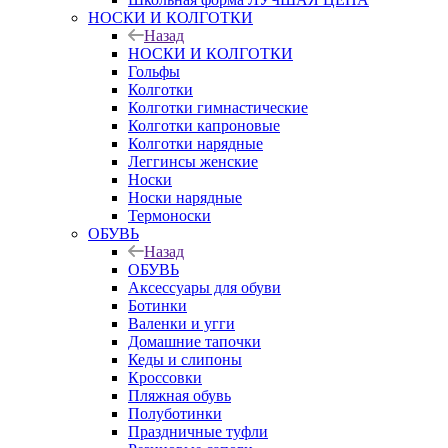
НОСКИ И КОЛГОТКИ
Назад
НОСКИ И КОЛГОТКИ
Гольфы
Колготки
Колготки гимнастические
Колготки капроновые
Колготки нарядные
Леггинсы женские
Носки
Носки нарядные
Термоноски
ОБУВЬ
Назад
ОБУВЬ
Аксессуары для обуви
Ботинки
Валенки и угги
Домашние тапочки
Кеды и слипоны
Кроссовки
Пляжная обувь
Полуботинки
Праздничные туфли