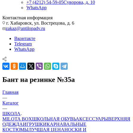
+7 (4212) 54-59-05
Суворова, д. 10
WhatsApp
Контактная информация
г. Хабаровск, ул. Вострецова, д. 6
zakaz@antilopadv.ru
Вконтакте
Telegram
WhatsApp
Бант на резинке №35а
Главная
—
Каталог
—
ШКОЛА
MILOTA BOX
ШКОЛЬНАЯ ОБУВЬ
АКСЕССУАРЫ
ВЕРХНЯЯ
ОДЕЖДА
ИГРУШКИ
КАРНАВАЛЬНЫЕ
КОСТЮМЫ
ЛУЧШАЯ ЦЕНА
НОСКИ И