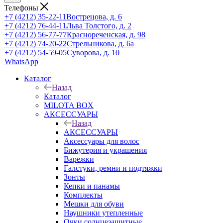
Телефоны
+7 (4212) 35-22-11
Вострецова, д. 6
+7 (4212) 76-44-11
Льва Толстого, д. 2
+7 (4212) 56-77-77
Краснореченская, д. 98
+7 (4212) 74-20-22
Стрельникова, д. 6а
+7 (4212) 54-59-05
Суворова, д. 10
WhatsApp
Каталог
Назад
Каталог
MILOTA BOX
АКСЕССУАРЫ
Назад
АКСЕССУАРЫ
Аксессуары для волос
Бижутерия и украшения
Варежки
Галстуки, ремни и подтяжки
Зонты
Кепки и панамы
Комплекты
Мешки для обуви
Наушники утепленные
Очки солнцезащитные