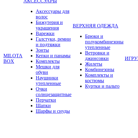
АКСЕССУАРЫ
Аксессуары для
волос
Бижутерия и
ВЕРХНЯЯ ОДЕЖДА
украшения
Варежки
Брюки и
Галстуки, ремни
полукомбинезоны
и подтяжки
утепленные
Зонты
Ветровки и
MILOTA
Кепки и панамы
джинсовки
ИГР
BOX
Комплекты
Жилеты
Мешки для
Комбинезоны
обуви
Комплекты и
Наушники
костюмы
утепленные
Куртки и пальто
Очки
солнцезащитные
Перчатки
Шапки
Шарфы и снуды