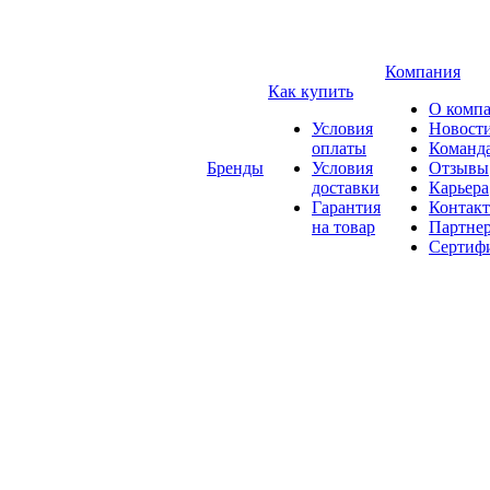
Компания
Как купить
О комп
Условия
Новост
оплаты
Команд
Бренды
Условия
Отзывы
доставки
Карьера
Гарантия
Контак
на товар
Партне
Сертиф