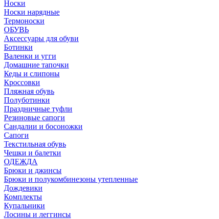
Носки
Носки нарядные
Термоноски
ОБУВЬ
Аксессуары для обуви
Ботинки
Валенки и угги
Домашние тапочки
Кеды и слипоны
Кроссовки
Пляжная обувь
Полуботинки
Праздничные туфли
Резиновые сапоги
Сандалии и босоножки
Сапоги
Текстильная обувь
Чешки и балетки
ОДЕЖДА
Брюки и джинсы
Брюки и полукомбинезоны утепленные
Дождевики
Комплекты
Купальники
Лосины и леггинсы