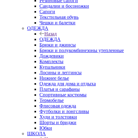
Резиновые сапоги
Сандалии и босоножки
Сапоги
Текстильная обувь
Чешки и балетки
ОДЕЖДА
Назад
ОДЕЖДА
Брюки и джинсы
Брюки и полукомбинезоны утепленные
Дождевики
Комплекты
Купальники
Лосины и леггинсы
Нижнее белье
Одежда для дома и отдыха
Платья и сарафаны
Спортивные костюмы
Термобелье
Флисовая одежда
Футболки и лонгсливы
Худи и толстовки
Шорты и бриджи
Юбки
ШКОЛА