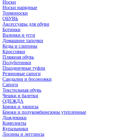
Носки
Носки нарядные
Термоноски
ОБУВЬ
Аксессуары для обуви
Ботинки
Валенки и угги
Домашние тапочки
Кеды и слипоны
Кроссовки
Пляжная обувь
Полуботинки
Праздничные туфли
Резиновые сапоги
Сандалии и босоножки
Сапоги
Текстильная обувь
Чешки и балетки
ОДЕЖДА
Брюки и джинсы
Брюки и полукомбинезоны утепленные
Дождевики
Комплекты
Купальники
Лосины и леггинсы