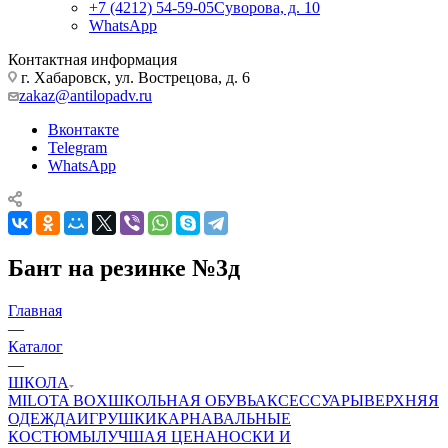
+7 (4212) 54-59-05
Суворова, д. 10
WhatsApp
Контактная информация
г. Хабаровск, ул. Вострецова, д. 6
zakaz@antilopadv.ru
Вконтакте
Telegram
WhatsApp
Бант на резинке №3д
Главная
—
Каталог
—
ШКОЛА
MILOTA BOX
ШКОЛЬНАЯ ОБУВЬ
АКСЕССУАРЫ
ВЕРХНЯЯ
ОДЕЖДА
ИГРУШКИ
КАРНАВАЛЬНЫЕ
КОСТЮМЫ
ЛУЧШАЯ ЦЕНА
НОСКИ И