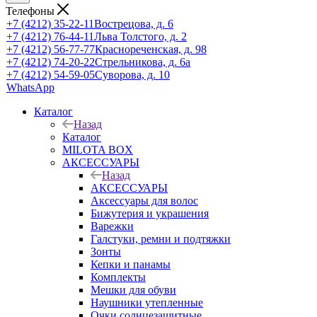
Телефоны
+7 (4212) 35-22-11
Вострецова, д. 6
+7 (4212) 76-44-11
Льва Толстого, д. 2
+7 (4212) 56-77-77
Краснореченская, д. 98
+7 (4212) 74-20-22
Стрельникова, д. 6а
+7 (4212) 54-59-05
Суворова, д. 10
WhatsApp
Каталог
Назад
Каталог
MILOTA BOX
АКСЕССУАРЫ
Назад
АКСЕССУАРЫ
Аксессуары для волос
Бижутерия и украшения
Варежки
Галстуки, ремни и подтяжки
Зонты
Кепки и панамы
Комплекты
Мешки для обуви
Наушники утепленные
Очки солнцезащитные