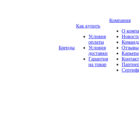
Компания
Как купить
О комп
Условия
Новост
оплаты
Команд
Бренды
Условия
Отзывы
доставки
Карьера
Гарантия
Контак
на товар
Партне
Сертиф