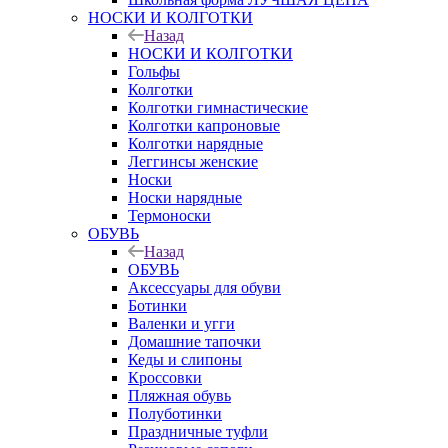
НОСКИ И КОЛГОТКИ
Назад
НОСКИ И КОЛГОТКИ
Гольфы
Колготки
Колготки гимнастические
Колготки капроновые
Колготки нарядные
Леггинсы женские
Носки
Носки нарядные
Термоноски
ОБУВЬ
Назад
ОБУВЬ
Аксессуары для обуви
Ботинки
Валенки и угги
Домашние тапочки
Кеды и слипоны
Кроссовки
Пляжная обувь
Полуботинки
Праздничные туфли