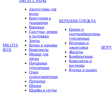
АКСЕССУАРЫ
Аксессуары для
волос
Бижутерия и
ВЕРХНЯЯ ОДЕЖДА
украшения
Варежки
Брюки и
Галстуки, ремни
полукомбинезоны
и подтяжки
утепленные
Зонты
Ветровки и
MILOTA
Кепки и панамы
джинсовки
ИГР
BOX
Комплекты
Жилеты
Мешки для
Комбинезоны
обуви
Комплекты и
Наушники
костюмы
утепленные
Куртки и пальто
Очки
солнцезащитные
Перчатки
Шапки
Шарфы и снуды