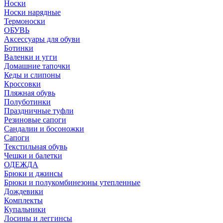
Носки
Носки нарядные
Термоноски
ОБУВЬ
Аксессуары для обуви
Ботинки
Валенки и угги
Домашние тапочки
Кеды и слипоны
Кроссовки
Пляжная обувь
Полуботинки
Праздничные туфли
Резиновые сапоги
Сандалии и босоножки
Сапоги
Текстильная обувь
Чешки и балетки
ОДЕЖДА
Брюки и джинсы
Брюки и полукомбинезоны утепленные
Дождевики
Комплекты
Купальники
Лосины и леггинсы