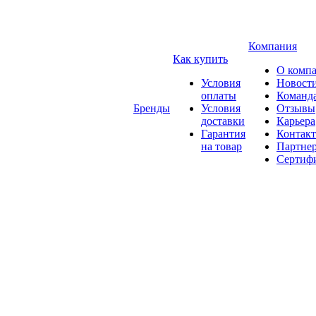
Компания
Как купить
О комп
Условия
Новост
оплаты
Команд
Бренды
Условия
Отзывы
доставки
Карьера
Гарантия
Контак
на товар
Партне
Сертиф