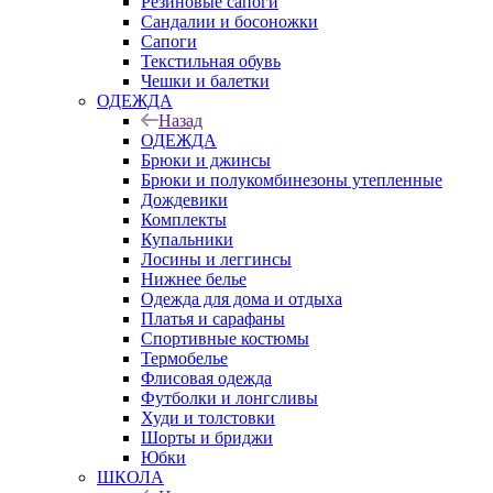
Резиновые сапоги
Сандалии и босоножки
Сапоги
Текстильная обувь
Чешки и балетки
ОДЕЖДА
Назад
ОДЕЖДА
Брюки и джинсы
Брюки и полукомбинезоны утепленные
Дождевики
Комплекты
Купальники
Лосины и леггинсы
Нижнее белье
Одежда для дома и отдыха
Платья и сарафаны
Спортивные костюмы
Термобелье
Флисовая одежда
Футболки и лонгсливы
Худи и толстовки
Шорты и бриджи
Юбки
ШКОЛА