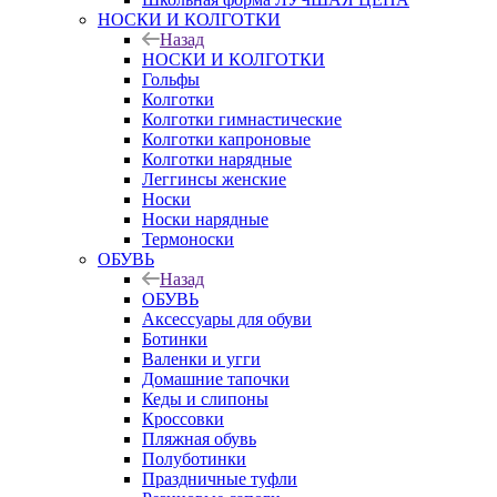
НОСКИ И КОЛГОТКИ
Назад
НОСКИ И КОЛГОТКИ
Гольфы
Колготки
Колготки гимнастические
Колготки капроновые
Колготки нарядные
Леггинсы женские
Носки
Носки нарядные
Термоноски
ОБУВЬ
Назад
ОБУВЬ
Аксессуары для обуви
Ботинки
Валенки и угги
Домашние тапочки
Кеды и слипоны
Кроссовки
Пляжная обувь
Полуботинки
Праздничные туфли