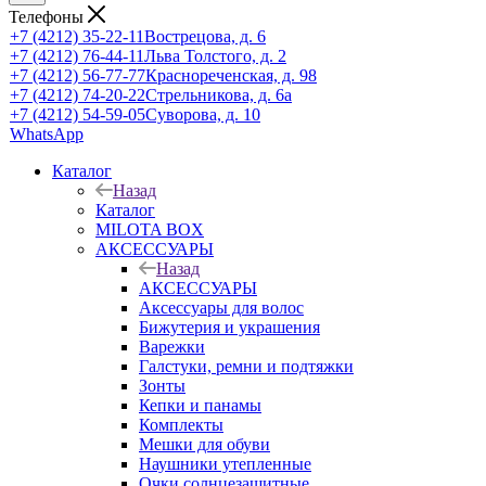
Телефоны
+7 (4212) 35-22-11
Вострецова, д. 6
+7 (4212) 76-44-11
Льва Толстого, д. 2
+7 (4212) 56-77-77
Краснореченская, д. 98
+7 (4212) 74-20-22
Стрельникова, д. 6а
+7 (4212) 54-59-05
Суворова, д. 10
WhatsApp
Каталог
Назад
Каталог
MILOTA BOX
АКСЕССУАРЫ
Назад
АКСЕССУАРЫ
Аксессуары для волос
Бижутерия и украшения
Варежки
Галстуки, ремни и подтяжки
Зонты
Кепки и панамы
Комплекты
Мешки для обуви
Наушники утепленные
Очки солнцезащитные