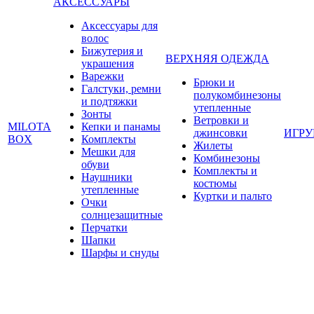
АКСЕССУАРЫ
Аксессуары для
волос
Бижутерия и
ВЕРХНЯЯ ОДЕЖДА
украшения
Варежки
Брюки и
Галстуки, ремни
полукомбинезоны
и подтяжки
утепленные
Зонты
Ветровки и
MILOTA
Кепки и панамы
джинсовки
ИГР
BOX
Комплекты
Жилеты
Мешки для
Комбинезоны
обуви
Комплекты и
Наушники
костюмы
утепленные
Куртки и пальто
Очки
солнцезащитные
Перчатки
Шапки
Шарфы и снуды