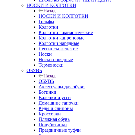
НОСКИ И КОЛГОТКИ
Назад
НОСКИ И КОЛГОТКИ
Гольфы
Колготки
Колготки гимнастические
Колготки капроновые
Колготки нарядные
Леггинсы женские
Носки
Носки нарядные
Термоноски
ОБУВЬ
Назад
ОБУВЬ
Аксессуары для обуви
Ботинки
Валенки и угги
Домашние тапочки
Кеды и слипоны
Кроссовки
Пляжная обувь
Полуботинки
Праздничные туфли