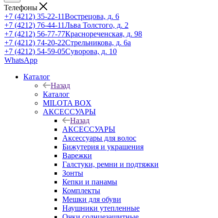
Телефоны
+7 (4212) 35-22-11
Вострецова, д. 6
+7 (4212) 76-44-11
Льва Толстого, д. 2
+7 (4212) 56-77-77
Краснореченская, д. 98
+7 (4212) 74-20-22
Стрельникова, д. 6а
+7 (4212) 54-59-05
Суворова, д. 10
WhatsApp
Каталог
Назад
Каталог
MILOTA BOX
АКСЕССУАРЫ
Назад
АКСЕССУАРЫ
Аксессуары для волос
Бижутерия и украшения
Варежки
Галстуки, ремни и подтяжки
Зонты
Кепки и панамы
Комплекты
Мешки для обуви
Наушники утепленные
Очки солнцезащитные