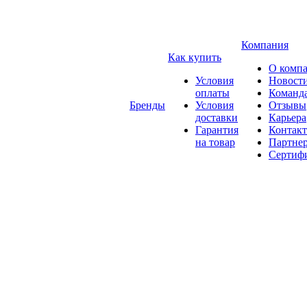
Компания
Как купить
О комп
Условия
Новост
оплаты
Команд
Бренды
Условия
Отзывы
доставки
Карьера
Гарантия
Контак
на товар
Партне
Сертиф