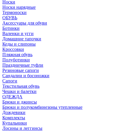
Носки
Носки нарядные
Термоноски
ОБУВЬ
Аксессуары для обуви
Ботинки
Валенки и угги
Домашние тапочки
Кеды и слипоны
Кроссовки
Пляжная обувь
Полуботинки
Праздничные туфли
Резиновые сапоги
Сандалии и босоножки
Сапоги
Текстильная обувь
Чешки и балетки
ОДЕЖДА
Брюки и джинсы
Брюки и полукомбинезоны утепленные
Дождевики
Комплекты
Купальники
Лосины и леггинсы