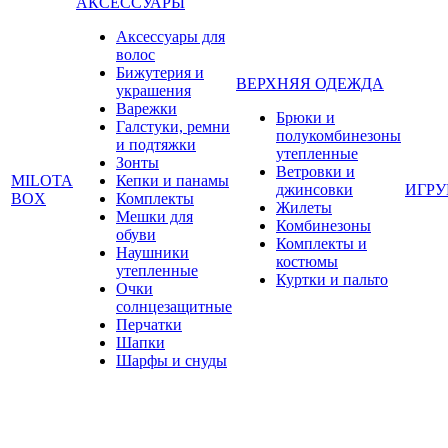
АКСЕССУАРЫ
Аксессуары для
волос
Бижутерия и
ВЕРХНЯЯ ОДЕЖДА
украшения
Варежки
Брюки и
Галстуки, ремни
полукомбинезоны
и подтяжки
утепленные
Зонты
Ветровки и
MILOTA
Кепки и панамы
джинсовки
ИГР
BOX
Комплекты
Жилеты
Мешки для
Комбинезоны
обуви
Комплекты и
Наушники
костюмы
утепленные
Куртки и пальто
Очки
солнцезащитные
Перчатки
Шапки
Шарфы и снуды