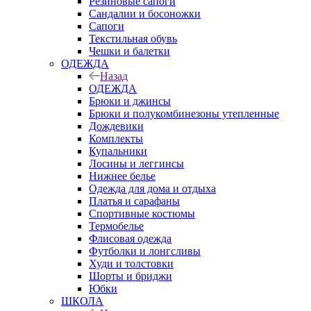
Резиновые сапоги
Сандалии и босоножки
Сапоги
Текстильная обувь
Чешки и балетки
ОДЕЖДА
Назад
ОДЕЖДА
Брюки и джинсы
Брюки и полукомбинезоны утепленные
Дождевики
Комплекты
Купальники
Лосины и леггинсы
Нижнее белье
Одежда для дома и отдыха
Платья и сарафаны
Спортивные костюмы
Термобелье
Флисовая одежда
Футболки и лонгсливы
Худи и толстовки
Шорты и бриджи
Юбки
ШКОЛА