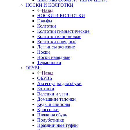
НОСКИ И КОЛГОТКИ
Назад
НОСКИ И КОЛГОТКИ
Гольфы
Колготки
Колготки гимнастические
Колготки капроновые
Колготки нарядные
Леггинсы женские
Носки
Носки нарядные
Термоноски
ОБУВЬ
Назад
ОБУВЬ
Аксессуары для обуви
Ботинки
Валенки и угги
Домашние тапочки
Кеды и слипоны
Кроссовки
Пляжная обувь
Полуботинки
Праздничные туфли