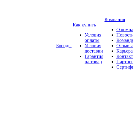
Компания
Как купить
О комп
Условия
Новост
оплаты
Команд
Бренды
Условия
Отзывы
доставки
Карьера
Гарантия
Контак
на товар
Партне
Сертиф