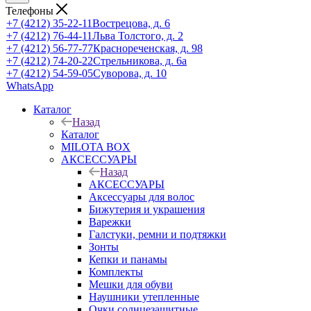
Телефоны
+7 (4212) 35-22-11
Вострецова, д. 6
+7 (4212) 76-44-11
Льва Толстого, д. 2
+7 (4212) 56-77-77
Краснореченская, д. 98
+7 (4212) 74-20-22
Стрельникова, д. 6а
+7 (4212) 54-59-05
Суворова, д. 10
WhatsApp
Каталог
Назад
Каталог
MILOTA BOX
АКСЕССУАРЫ
Назад
АКСЕССУАРЫ
Аксессуары для волос
Бижутерия и украшения
Варежки
Галстуки, ремни и подтяжки
Зонты
Кепки и панамы
Комплекты
Мешки для обуви
Наушники утепленные
Очки солнцезащитные