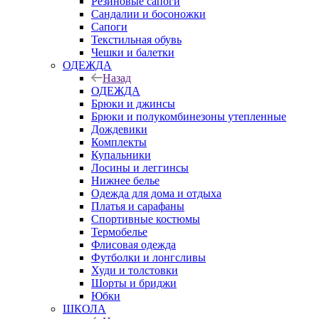
Резиновые сапоги
Сандалии и босоножки
Сапоги
Текстильная обувь
Чешки и балетки
ОДЕЖДА
Назад
ОДЕЖДА
Брюки и джинсы
Брюки и полукомбинезоны утепленные
Дождевики
Комплекты
Купальники
Лосины и леггинсы
Нижнее белье
Одежда для дома и отдыха
Платья и сарафаны
Спортивные костюмы
Термобелье
Флисовая одежда
Футболки и лонгсливы
Худи и толстовки
Шорты и бриджи
Юбки
ШКОЛА