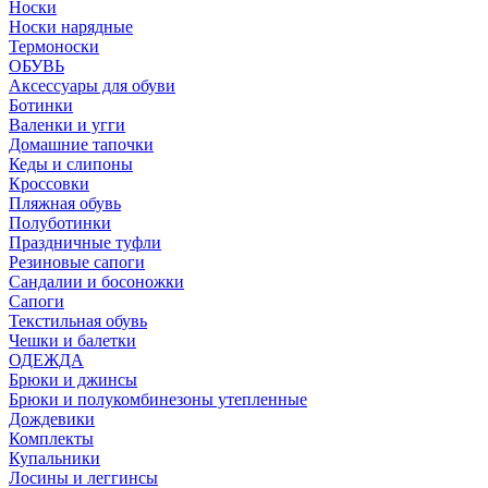
Носки
Носки нарядные
Термоноски
ОБУВЬ
Аксессуары для обуви
Ботинки
Валенки и угги
Домашние тапочки
Кеды и слипоны
Кроссовки
Пляжная обувь
Полуботинки
Праздничные туфли
Резиновые сапоги
Сандалии и босоножки
Сапоги
Текстильная обувь
Чешки и балетки
ОДЕЖДА
Брюки и джинсы
Брюки и полукомбинезоны утепленные
Дождевики
Комплекты
Купальники
Лосины и леггинсы