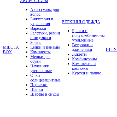
АКСЕССУАРЫ
Аксессуары для
волос
Бижутерия и
ВЕРХНЯЯ ОДЕЖДА
украшения
Варежки
Брюки и
Галстуки, ремни
полукомбинезоны
и подтяжки
утепленные
Зонты
Ветровки и
MILOTA
Кепки и панамы
джинсовки
ИГР
BOX
Комплекты
Жилеты
Мешки для
Комбинезоны
обуви
Комплекты и
Наушники
костюмы
утепленные
Куртки и пальто
Очки
солнцезащитные
Перчатки
Шапки
Шарфы и снуды