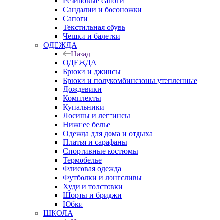
Резиновые сапоги
Сандалии и босоножки
Сапоги
Текстильная обувь
Чешки и балетки
ОДЕЖДА
Назад
ОДЕЖДА
Брюки и джинсы
Брюки и полукомбинезоны утепленные
Дождевики
Комплекты
Купальники
Лосины и леггинсы
Нижнее белье
Одежда для дома и отдыха
Платья и сарафаны
Спортивные костюмы
Термобелье
Флисовая одежда
Футболки и лонгсливы
Худи и толстовки
Шорты и бриджи
Юбки
ШКОЛА