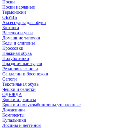
Носки
Носки нарядные
Термоноски
ОБУВЬ
Аксессуары для обуви
Ботинки
Валенки и угги
Домашние тапочки
Кеды и слипоны
Кроссовки
Пляжная обувь
Полуботинки
Праздничные туфли
Резиновые сапоги
Сандалии и босоножки
Сапоги
Текстильная обувь
Чешки и балетки
ОДЕЖДА
Брюки и джинсы
Брюки и полукомбинезоны утепленные
Дождевики
Комплекты
Купальники
Лосины и леггинсы