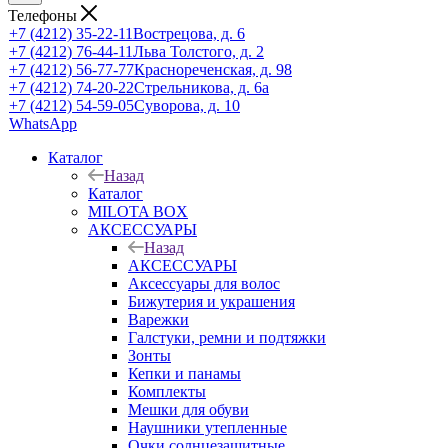
Телефоны
+7 (4212) 35-22-11
Вострецова, д. 6
+7 (4212) 76-44-11
Льва Толстого, д. 2
+7 (4212) 56-77-77
Краснореченская, д. 98
+7 (4212) 74-20-22
Стрельникова, д. 6а
+7 (4212) 54-59-05
Суворова, д. 10
WhatsApp
Каталог
Назад
Каталог
MILOTA BOX
АКСЕССУАРЫ
Назад
АКСЕССУАРЫ
Аксессуары для волос
Бижутерия и украшения
Варежки
Галстуки, ремни и подтяжки
Зонты
Кепки и панамы
Комплекты
Мешки для обуви
Наушники утепленные
Очки солнцезащитные