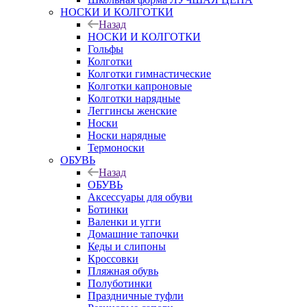
НОСКИ И КОЛГОТКИ
Назад
НОСКИ И КОЛГОТКИ
Гольфы
Колготки
Колготки гимнастические
Колготки капроновые
Колготки нарядные
Леггинсы женские
Носки
Носки нарядные
Термоноски
ОБУВЬ
Назад
ОБУВЬ
Аксессуары для обуви
Ботинки
Валенки и угги
Домашние тапочки
Кеды и слипоны
Кроссовки
Пляжная обувь
Полуботинки
Праздничные туфли