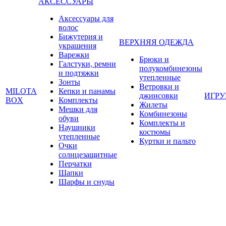
АКСЕССУАРЫ
Аксессуары для
волос
Бижутерия и
ВЕРХНЯЯ ОДЕЖДА
украшения
Варежки
Брюки и
Галстуки, ремни
полукомбинезоны
и подтяжки
утепленные
Зонты
Ветровки и
MILOTA
Кепки и панамы
джинсовки
ИГР
BOX
Комплекты
Жилеты
Мешки для
Комбинезоны
обуви
Комплекты и
Наушники
костюмы
утепленные
Куртки и пальто
Очки
солнцезащитные
Перчатки
Шапки
Шарфы и снуды