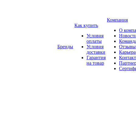
Компания
Как купить
О комп
Условия
Новост
оплаты
Команд
Бренды
Условия
Отзывы
доставки
Карьера
Гарантия
Контак
на товар
Партне
Сертиф