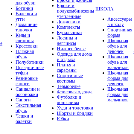
Брюки и джинсы
для обуви
Брюки и
Ботинки
ШКОЛА
полукомбинезоны
Валенки и
утепленные
угги
Аксессуары
Дождевики
Домашние
в школу
Комплекты
тапочки
Спортивная
Купальники
Кеды и
форма
Лосины и
слипоны
Школьная
ие
леггинсы
Кроссовки
обувь для
Нижнее белье
Пляжная
девочек
Одежда для дома
обувь
Школьная
и отдыха
Полуботинки
обувь для
Платья и
Праздничные
мальчиков
сарафаны
туфли
Школьная
Спортивные
Резиновые
форма для
костюмы
сапоги
девочек
Термобелье
Сандалии и
Школьная
Флисовая одежда
босоножки
форма для
Футболки и
Сапоги
мальчиков
лонгсливы
Текстильная
Худи и толстовки
обувь
Шорты и бриджи
Чешки и
Юбки
балетки