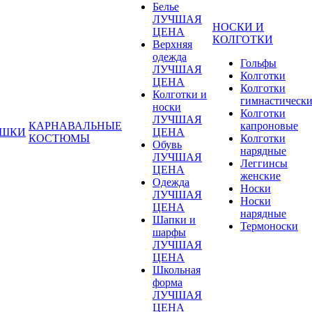
Белье
ЛУЧШАЯ
НОСКИ И
ЦЕНА
КОЛГОТКИ
Верхняя
одежда
Гольфы
ЛУЧШАЯ
Колготки
ЦЕНА
Колготки
Колготки и
гимнастическ
носки
Колготки
ЛУЧШАЯ
КАРНАВАЛЬНЫЕ
капроновые
УШКИ
ЦЕНА
КОСТЮМЫ
Колготки
Обувь
нарядные
ЛУЧШАЯ
Леггинсы
ЦЕНА
женские
Одежда
Носки
ЛУЧШАЯ
Носки
ЦЕНА
нарядные
Шапки и
Термоноски
шарфы
ЛУЧШАЯ
ЦЕНА
Школьная
форма
ЛУЧШАЯ
ЦЕНА