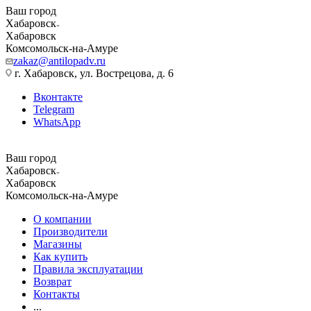
Ваш город
Хабаровск
Хабаровск
Комсомольск-на-Амуре
zakaz@antilopadv.ru
г. Хабаровск, ул. Вострецова, д. 6
Вконтакте
Telegram
WhatsApp
Ваш город
Хабаровск
Хабаровск
Комсомольск-на-Амуре
О компании
Производители
Магазины
Как купить
Правила эксплуатации
Возврат
Контакты
...