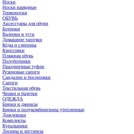
Носки
Носки нарядные
Термоноски
ОБУВЬ
Аксессуары для обуви
Ботинки
Валенки и угги
Домашние тапочки
Кеды и слипоны
Кроссовки
Пляжная обувь
Полуботинки
Праздничные туфли
Резиновые сапоги
Сандалии и босоножки
Сапоги
Текстильная обувь
Чешки и балетки
ОДЕЖДА
Брюки и джинсы
Брюки и полукомбинезоны утепленные
Дождевики
Комплекты
Купальники
Лосины и леггинсы