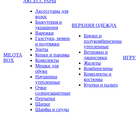
АКСЕССУАРЫ
Аксессуары для
волос
Бижутерия и
ВЕРХНЯЯ ОДЕЖДА
украшения
Варежки
Брюки и
Галстуки, ремни
полукомбинезоны
и подтяжки
утепленные
Зонты
Ветровки и
MILOTA
Кепки и панамы
джинсовки
ИГР
BOX
Комплекты
Жилеты
Мешки для
Комбинезоны
обуви
Комплекты и
Наушники
костюмы
утепленные
Куртки и пальто
Очки
солнцезащитные
Перчатки
Шапки
Шарфы и снуды