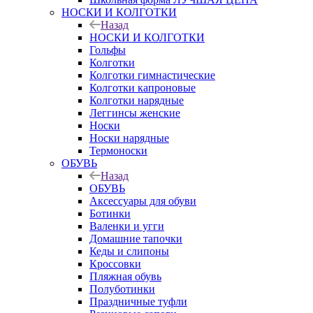
НОСКИ И КОЛГОТКИ
Назад
НОСКИ И КОЛГОТКИ
Гольфы
Колготки
Колготки гимнастические
Колготки капроновые
Колготки нарядные
Леггинсы женские
Носки
Носки нарядные
Термоноски
ОБУВЬ
Назад
ОБУВЬ
Аксессуары для обуви
Ботинки
Валенки и угги
Домашние тапочки
Кеды и слипоны
Кроссовки
Пляжная обувь
Полуботинки
Праздничные туфли