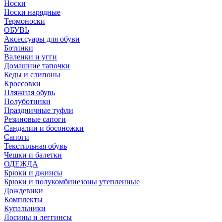
Носки
Носки нарядные
Термоноски
ОБУВЬ
Аксессуары для обуви
Ботинки
Валенки и угги
Домашние тапочки
Кеды и слипоны
Кроссовки
Пляжная обувь
Полуботинки
Праздничные туфли
Резиновые сапоги
Сандалии и босоножки
Сапоги
Текстильная обувь
Чешки и балетки
ОДЕЖДА
Брюки и джинсы
Брюки и полукомбинезоны утепленные
Дождевики
Комплекты
Купальники
Лосины и леггинсы