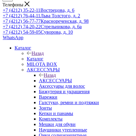
Телефоны
+7 (4212) 35-22-11
Вострецова, д. 6
+7 (4212) 76-44-11
Льва Толстого, д. 2
+7 (4212) 56-77-77
Краснореченская, д. 98
+7 (4212) 74-20-22
Стрельникова, д. 6а
+7 (4212) 54-59-05
Суворова, д. 10
WhatsApp
Каталог
Назад
Каталог
MILOTA BOX
АКСЕССУАРЫ
Назад
АКСЕССУАРЫ
Аксессуары для волос
Бижутерия и украшения
Варежки
Галстуки, ремни и подтяжки
Зонты
Кепки и панамы
Комплекты
Мешки для обуви
Наушники утепленные
Очки солнцезащитные