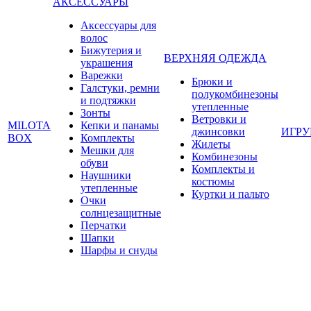
АКСЕССУАРЫ
Аксессуары для
волос
Бижутерия и
ВЕРХНЯЯ ОДЕЖДА
украшения
Варежки
Брюки и
Галстуки, ремни
полукомбинезоны
и подтяжки
утепленные
Зонты
Ветровки и
MILOTA
Кепки и панамы
джинсовки
ИГР
BOX
Комплекты
Жилеты
Мешки для
Комбинезоны
обуви
Комплекты и
Наушники
костюмы
утепленные
Куртки и пальто
Очки
солнцезащитные
Перчатки
Шапки
Шарфы и снуды