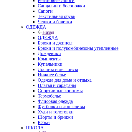
Резиновые сапоги
Сандалии и босоножки
Сапоги
Текстильная обувь
Чешки и балетки
ОДЕЖДА
Назад
ОДЕЖДА
Брюки и джинсы
Брюки и полукомбинезоны утепленные
Дождевики
Комплекты
Купальники
Лосины и леггинсы
Нижнее белье
Одежда для дома и отдыха
Платья и сарафаны
Спортивные костюмы
Термобелье
Флисовая одежда
Футболки и лонгсливы
Худи и толстовки
Шорты и бриджи
Юбки
ШКОЛА