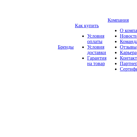
Компания
Как купить
О комп
Условия
Новост
оплаты
Команд
Бренды
Условия
Отзывы
доставки
Карьера
Гарантия
Контак
на товар
Партне
Сертиф