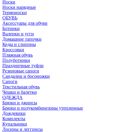
Носки
Носки нарядные
Термоноски
ОБУВЬ
Аксессуары для обуви
Ботинки
Валенки и угги
Домашние тапочки
Кеды и слипоны
Кроссовки
Пляжная обувь
Полуботинки
Праздничные туфли
Резиновые сапоги
Сандалии и босоножки
Сапоги
Текстильная обувь
Чешки и балетки
ОДЕЖДА
Брюки и джинсы
Брюки и полукомбинезоны утепленные
Дождевики
Комплекты
Купальники
Лосины и леггинсы