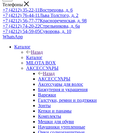
Телефоны
+7 (4212) 35-22-11
Вострецова, д. 6
+7 (4212) 76-44-11
Льва Толстого, д. 2
+7 (4212) 56-77-77
Краснореченская, д. 98
+7 (4212) 74-20-22
Стрельникова, д. 6а
+7 (4212) 54-59-05
Суворова, д. 10
WhatsApp
Каталог
Назад
Каталог
MILOTA BOX
АКСЕССУАРЫ
Назад
АКСЕССУАРЫ
Аксессуары для волос
Бижутерия и украшения
Варежки
Галстуки, ремни и подтяжки
Зонты
Кепки и панамы
Комплекты
Мешки для обуви
Наушники утепленные
Очки солнцезащитные