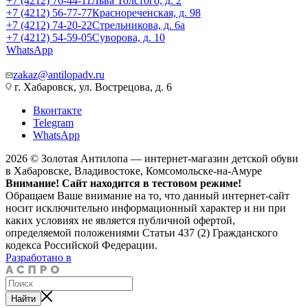
+7 (4212) 76-44-11
Льва Толстого, д. 2
+7 (4212) 56-77-77
Краснореченская, д. 98
+7 (4212) 74-20-22
Стрельникова, д. 6а
+7 (4212) 54-59-05
Суворова, д. 10
WhatsApp
zakaz@antilopadv.ru
г. Хабаровск, ул. Вострецова, д. 6
Вконтакте
Telegram
WhatsApp
2026 © Золотая Антилопа — интернет-магазин детской обуви
в Хабаровске, Владивостоке, Комсомольске-на-Амуре
Внимание! Сайт находится в тестовом режиме!
Обращаем Ваше внимание на то, что данный интернет-сайт
носит исключительно информационный характер и ни при
каких условиях не является публичной офертой,
определяемой положениями Статьи 437 (2) Гражданского
кодекса Российской Федерации.
Разработано в
Найти