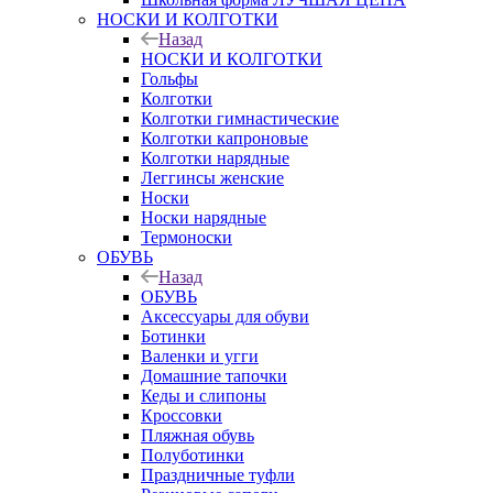
НОСКИ И КОЛГОТКИ
Назад
НОСКИ И КОЛГОТКИ
Гольфы
Колготки
Колготки гимнастические
Колготки капроновые
Колготки нарядные
Леггинсы женские
Носки
Носки нарядные
Термоноски
ОБУВЬ
Назад
ОБУВЬ
Аксессуары для обуви
Ботинки
Валенки и угги
Домашние тапочки
Кеды и слипоны
Кроссовки
Пляжная обувь
Полуботинки
Праздничные туфли