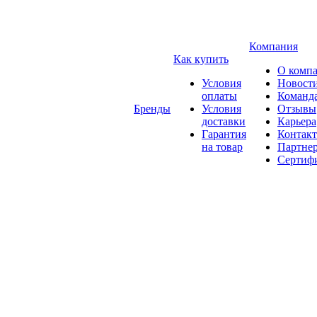
Компания
Как купить
О комп
Условия
Новост
оплаты
Команд
Бренды
Условия
Отзывы
доставки
Карьера
Гарантия
Контак
на товар
Партне
Сертиф