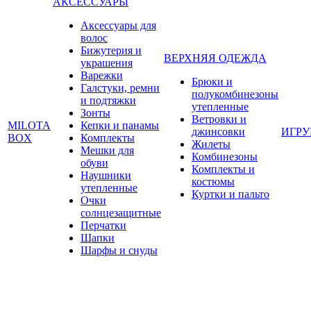
АКСЕССУАРЫ
Аксессуары для
волос
Бижутерия и
ВЕРХНЯЯ ОДЕЖДА
украшения
Варежки
Брюки и
Галстуки, ремни
полукомбинезоны
и подтяжки
утепленные
Зонты
Ветровки и
MILOTA
Кепки и панамы
джинсовки
ИГР
BOX
Комплекты
Жилеты
Мешки для
Комбинезоны
обуви
Комплекты и
Наушники
костюмы
утепленные
Куртки и пальто
Очки
солнцезащитные
Перчатки
Шапки
Шарфы и снуды