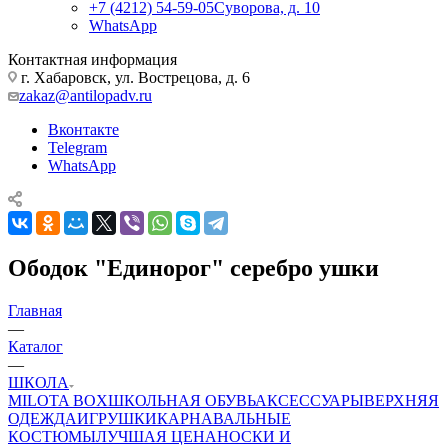
+7 (4212) 54-59-05
Суворова, д. 10
WhatsApp
Контактная информация
г. Хабаровск, ул. Вострецова, д. 6
zakaz@antilopadv.ru
Вконтакте
Telegram
WhatsApp
Ободок "Единорог" серебро ушки
Главная
—
Каталог
—
ШКОЛА
MILOTA BOX
ШКОЛЬНАЯ ОБУВЬ
АКСЕССУАРЫ
ВЕРХНЯЯ
ОДЕЖДА
ИГРУШКИ
КАРНАВАЛЬНЫЕ
КОСТЮМЫ
ЛУЧШАЯ ЦЕНА
НОСКИ И