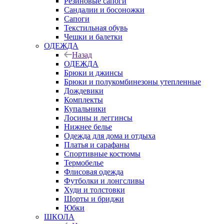
Резиновые сапоги
Сандалии и босоножки
Сапоги
Текстильная обувь
Чешки и балетки
ОДЕЖДА
Назад
ОДЕЖДА
Брюки и джинсы
Брюки и полукомбинезоны утепленные
Дождевики
Комплекты
Купальники
Лосины и леггинсы
Нижнее белье
Одежда для дома и отдыха
Платья и сарафаны
Спортивные костюмы
Термобелье
Флисовая одежда
Футболки и лонгсливы
Худи и толстовки
Шорты и бриджи
Юбки
ШКОЛА