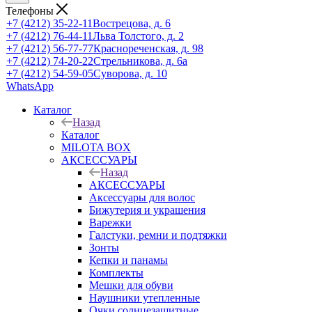
Телефоны
+7 (4212) 35-22-11
Вострецова, д. 6
+7 (4212) 76-44-11
Льва Толстого, д. 2
+7 (4212) 56-77-77
Краснореченская, д. 98
+7 (4212) 74-20-22
Стрельникова, д. 6а
+7 (4212) 54-59-05
Суворова, д. 10
WhatsApp
Каталог
Назад
Каталог
MILOTA BOX
АКСЕССУАРЫ
Назад
АКСЕССУАРЫ
Аксессуары для волос
Бижутерия и украшения
Варежки
Галстуки, ремни и подтяжки
Зонты
Кепки и панамы
Комплекты
Мешки для обуви
Наушники утепленные
Очки солнцезащитные