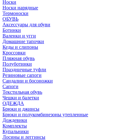
Носки
Носки нарядные
Термоноски
ОБУВЬ
Аксессуары для обуви
Ботинки
Валенки и угги
Домашние тапочки
Кеды и слипоны
Кроссовки
Пляжная обувь
Полуботинки
Праздничные туфли
Резиновые сапоги
Сандалии и босоножки
Сапоги
Текстильная обувь
Чешки и балетки
ОДЕЖДА
Брюки и джинсы
Брюки и полукомбинезоны утепленные
Дождевики
Комплекты
Купальники
Лосины и леггинсы