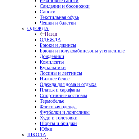
Резиновые сапоги
Сандалии и босоножки
Сапоги
Текстильная обувь
Чешки и балетки
ОДЕЖДА
Назад
ОДЕЖДА
Брюки и джинсы
Брюки и полукомбинезоны утепленные
Дождевики
Комплекты
Купальники
Лосины и леггинсы
Нижнее белье
Одежда для дома и отдыха
Платья и сарафаны
Спортивные костюмы
Термобелье
Флисовая одежда
Футболки и лонгсливы
Худи и толстовки
Шорты и бриджи
Юбки
ШКОЛА