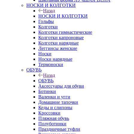
НОСКИ И КОЛГОТКИ
Назад
НОСКИ И КОЛГОТКИ
Гольфы
Колготки
Колготки гимнастические
Колготки капроновые
Колготки нарядные
Леггинсы женские
Носки
Носки нарядные
Термоноски
ОБУВЬ
Назад
ОБУВЬ
Аксессуары для обуви
Ботинки
Валенки и угги
Домашние тапочки
Кеды и слипоны
Кроссовки
Пляжная обувь
Полуботинки
Праздничные туфли