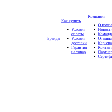
Компания
Как купить
О комп
Условия
Новост
оплаты
Команд
Бренды
Условия
Отзывы
доставки
Карьера
Гарантия
Контак
на товар
Партне
Сертиф