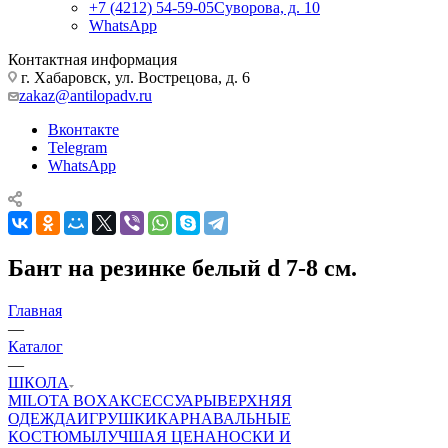
+7 (4212) 54-59-05
Суворова, д. 10
WhatsApp
Контактная информация
г. Хабаровск, ул. Вострецова, д. 6
zakaz@antilopadv.ru
Вконтакте
Telegram
WhatsApp
Бант на резинке белый d 7-8 см.
Главная
—
Каталог
—
ШКОЛА
MILOTA BOX
АКСЕССУАРЫ
ВЕРХНЯЯ
ОДЕЖДА
ИГРУШКИ
КАРНАВАЛЬНЫЕ
КОСТЮМЫ
ЛУЧШАЯ ЦЕНА
НОСКИ И