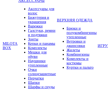
АКСЕССУАРЫ
Аксессуары для
волос
Бижутерия и
ВЕРХНЯЯ ОДЕЖДА
украшения
Варежки
Брюки и
Галстуки, ремни
полукомбинезоны
и подтяжки
утепленные
Зонты
Ветровки и
MILOTA
Кепки и панамы
джинсовки
ИГР
BOX
Комплекты
Жилеты
Мешки для
Комбинезоны
обуви
Комплекты и
Наушники
костюмы
утепленные
Куртки и пальто
Очки
солнцезащитные
Перчатки
Шапки
Шарфы и снуды