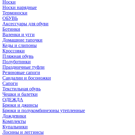
Носки
Носки нарядные
Термоноски
ОБУВЬ
Аксессуары для обуви
Ботинки
Валенки и угги
Домашние тапочки
Кеды и слипоны
Кроссовки
Пляжная обувь
Полуботинки
Праздничные туфли
Резиновые сапоги
Сандалии и босоножки
Сапоги
Текстильная обувь
Чешки и балетки
ОДЕЖДА
Брюки и джинсы
Брюки и полукомбинезоны утепленные
Дождевики
Комплекты
Купальники
Лосины и леггинсы