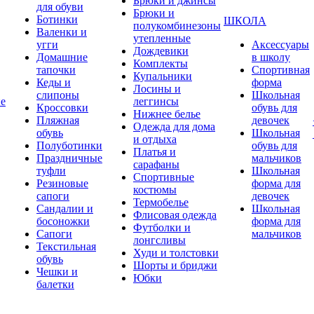
Брюки и джинсы
для обуви
Брюки и
Ботинки
ШКОЛА
полукомбинезоны
Валенки и
утепленные
угги
Аксессуары
Дождевики
Домашние
в школу
Комплекты
тапочки
Спортивная
Купальники
Кеды и
форма
Лосины и
слипоны
Школьная
ие
леггинсы
Кроссовки
обувь для
Нижнее белье
Пляжная
девочек
Одежда для дома
обувь
Школьная
и отдыха
Полуботинки
обувь для
Платья и
Праздничные
мальчиков
сарафаны
туфли
Школьная
Спортивные
Резиновые
форма для
костюмы
сапоги
девочек
Термобелье
Сандалии и
Школьная
Флисовая одежда
босоножки
форма для
Футболки и
Сапоги
мальчиков
лонгсливы
Текстильная
Худи и толстовки
обувь
Шорты и бриджи
Чешки и
Юбки
балетки