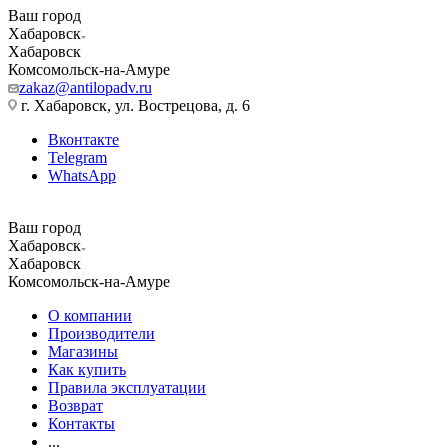
Ваш город
Хабаровск
Хабаровск
Комсомольск-на-Амуре
zakaz@antilopadv.ru
г. Хабаровск, ул. Вострецова, д. 6
Вконтакте
Telegram
WhatsApp
Ваш город
Хабаровск
Хабаровск
Комсомольск-на-Амуре
О компании
Производители
Магазины
Как купить
Правила эксплуатации
Возврат
Контакты
...