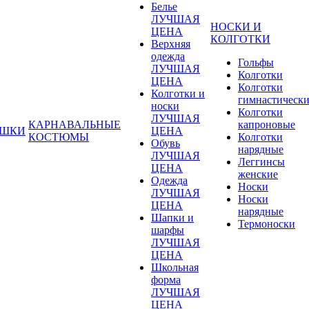
Белье
ЛУЧШАЯ
НОСКИ И
ЦЕНА
КОЛГОТКИ
Верхняя
одежда
Гольфы
ЛУЧШАЯ
Колготки
ЦЕНА
Колготки
Колготки и
гимнастическ
носки
Колготки
ЛУЧШАЯ
КАРНАВАЛЬНЫЕ
капроновые
УШКИ
ЦЕНА
КОСТЮМЫ
Колготки
Обувь
нарядные
ЛУЧШАЯ
Леггинсы
ЦЕНА
женские
Одежда
Носки
ЛУЧШАЯ
Носки
ЦЕНА
нарядные
Шапки и
Термоноски
шарфы
ЛУЧШАЯ
ЦЕНА
Школьная
форма
ЛУЧШАЯ
ЦЕНА