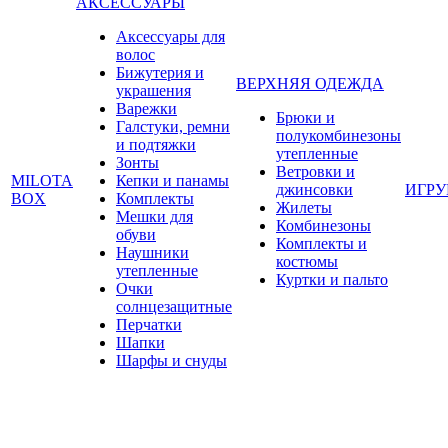
АКСЕССУАРЫ
Аксессуары для
волос
Бижутерия и
ВЕРХНЯЯ ОДЕЖДА
украшения
Варежки
Брюки и
Галстуки, ремни
полукомбинезоны
и подтяжки
утепленные
Зонты
Ветровки и
MILOTA
Кепки и панамы
джинсовки
ИГР
BOX
Комплекты
Жилеты
Мешки для
Комбинезоны
обуви
Комплекты и
Наушники
костюмы
утепленные
Куртки и пальто
Очки
солнцезащитные
Перчатки
Шапки
Шарфы и снуды