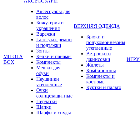
АКСЕССУАРЫ
Аксессуары для
волос
Бижутерия и
ВЕРХНЯЯ ОДЕЖДА
украшения
Варежки
Брюки и
Галстуки, ремни
полукомбинезоны
и подтяжки
утепленные
Зонты
Ветровки и
MILOTA
Кепки и панамы
джинсовки
ИГР
BOX
Комплекты
Жилеты
Мешки для
Комбинезоны
обуви
Комплекты и
Наушники
костюмы
утепленные
Куртки и пальто
Очки
солнцезащитные
Перчатки
Шапки
Шарфы и снуды