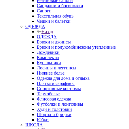
Резиновые сапоги
Сандалии и босоножки
Сапоги
Текстильная обувь
Чешки и балетки
ОДЕЖДА
Назад
ОДЕЖДА
Брюки и джинсы
Брюки и полукомбинезоны утепленные
Дождевики
Комплекты
Купальники
Лосины и леггинсы
Нижнее белье
Одежда для дома и отдыха
Платья и сарафаны
Спортивные костюмы
Термобелье
Флисовая одежда
Футболки и лонгсливы
Худи и толстовки
Шорты и бриджи
Юбки
ШКОЛА