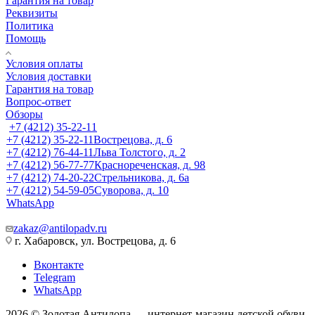
Гарантия на товар
Реквизиты
Политика
Помощь
Условия оплаты
Условия доставки
Гарантия на товар
Вопрос-ответ
Обзоры
+7 (4212) 35-22-11
+7 (4212) 35-22-11
Вострецова, д. 6
+7 (4212) 76-44-11
Льва Толстого, д. 2
+7 (4212) 56-77-77
Краснореченская, д. 98
+7 (4212) 74-20-22
Стрельникова, д. 6а
+7 (4212) 54-59-05
Суворова, д. 10
WhatsApp
zakaz@antilopadv.ru
г. Хабаровск, ул. Вострецова, д. 6
Вконтакте
Telegram
WhatsApp
2026 © Золотая Антилопа — интернет-магазин детской обуви