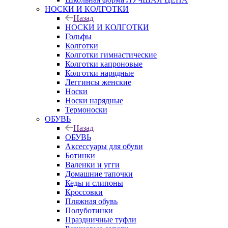
НОСКИ И КОЛГОТКИ
Назад
НОСКИ И КОЛГОТКИ
Гольфы
Колготки
Колготки гимнастические
Колготки капроновые
Колготки нарядные
Леггинсы женские
Носки
Носки нарядные
Термоноски
ОБУВЬ
Назад
ОБУВЬ
Аксессуары для обуви
Ботинки
Валенки и угги
Домашние тапочки
Кеды и слипоны
Кроссовки
Пляжная обувь
Полуботинки
Праздничные туфли