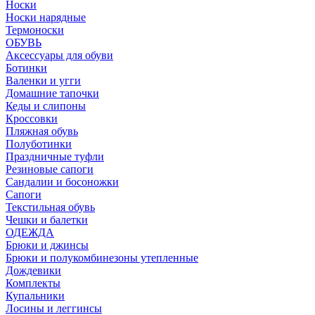
Носки
Носки нарядные
Термоноски
ОБУВЬ
Аксессуары для обуви
Ботинки
Валенки и угги
Домашние тапочки
Кеды и слипоны
Кроссовки
Пляжная обувь
Полуботинки
Праздничные туфли
Резиновые сапоги
Сандалии и босоножки
Сапоги
Текстильная обувь
Чешки и балетки
ОДЕЖДА
Брюки и джинсы
Брюки и полукомбинезоны утепленные
Дождевики
Комплекты
Купальники
Лосины и леггинсы