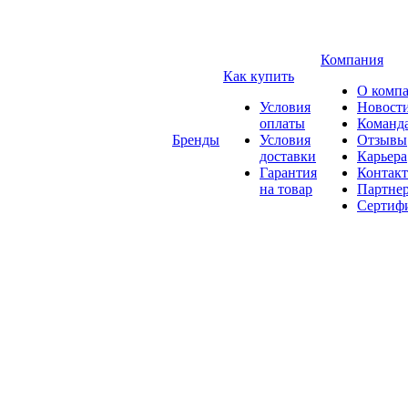
Компания
Как купить
О комп
Условия
Новост
оплаты
Команд
Бренды
Условия
Отзывы
доставки
Карьера
Гарантия
Контак
на товар
Партне
Сертиф