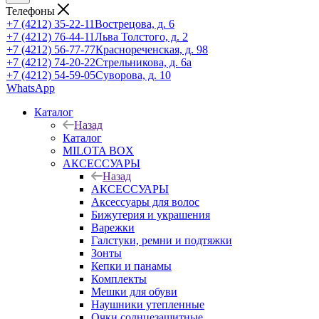
Телефоны
+7 (4212) 35-22-11
Вострецова, д. 6
+7 (4212) 76-44-11
Льва Толстого, д. 2
+7 (4212) 56-77-77
Краснореченская, д. 98
+7 (4212) 74-20-22
Стрельникова, д. 6а
+7 (4212) 54-59-05
Суворова, д. 10
WhatsApp
Каталог
Назад
Каталог
MILOTA BOX
АКСЕССУАРЫ
Назад
АКСЕССУАРЫ
Аксессуары для волос
Бижутерия и украшения
Варежки
Галстуки, ремни и подтяжки
Зонты
Кепки и панамы
Комплекты
Мешки для обуви
Наушники утепленные
Очки солнцезащитные