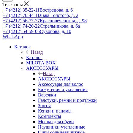
Телефоны
+7 (4212) 35-22-11
Вострецова, д. 6
+7 (4212) 76-44-11
Льва Толстого, д. 2
+7 (4212) 56-77-77
Краснореченская, д. 98
+7 (4212) 74-20-22
Стрельникова, д. 6а
+7 (4212) 54-59-05
Суворова, д. 10
WhatsApp
Каталог
Назад
Каталог
MILOTA BOX
АКСЕССУАРЫ
Назад
АКСЕССУАРЫ
Аксессуары для волос
Бижутерия и украшения
Варежки
Галстуки, ремни и подтяжки
Зонты
Кепки и панамы
Комплекты
Мешки для обуви
Наушники утепленные
Очки солнцезащитные