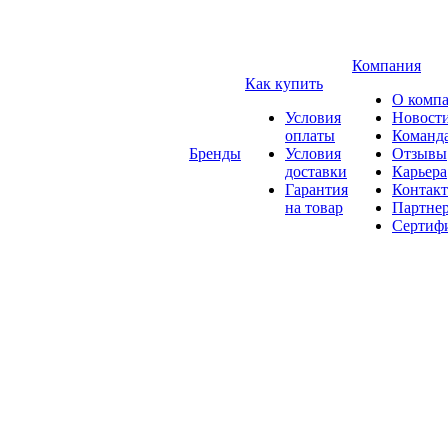
Компания
Как купить
О комп
Условия
Новост
оплаты
Команд
Бренды
Условия
Отзывы
доставки
Карьера
Гарантия
Контак
на товар
Партне
Сертиф