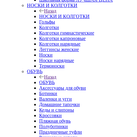
НОСКИ И КОЛГОТКИ
Назад
НОСКИ И КОЛГОТКИ
Гольфы
Колготки
Колготки гимнастические
Колготки капроновые
Колготки нарядные
Леггинсы женские
Носки
Носки нарядные
Термоноски
ОБУВЬ
Назад
ОБУВЬ
Аксессуары для обуви
Ботинки
Валенки и угги
Домашние тапочки
Кеды и слипоны
Кроссовки
Пляжная обувь
Полуботинки
Праздничные туфли