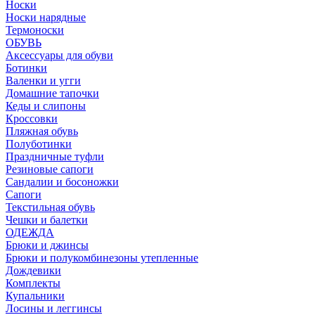
Носки
Носки нарядные
Термоноски
ОБУВЬ
Аксессуары для обуви
Ботинки
Валенки и угги
Домашние тапочки
Кеды и слипоны
Кроссовки
Пляжная обувь
Полуботинки
Праздничные туфли
Резиновые сапоги
Сандалии и босоножки
Сапоги
Текстильная обувь
Чешки и балетки
ОДЕЖДА
Брюки и джинсы
Брюки и полукомбинезоны утепленные
Дождевики
Комплекты
Купальники
Лосины и леггинсы