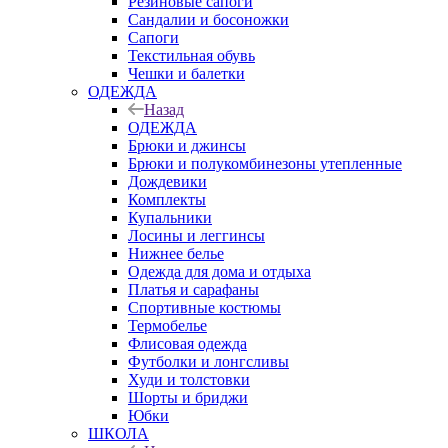
Резиновые сапоги
Сандалии и босоножки
Сапоги
Текстильная обувь
Чешки и балетки
ОДЕЖДА
Назад
ОДЕЖДА
Брюки и джинсы
Брюки и полукомбинезоны утепленные
Дождевики
Комплекты
Купальники
Лосины и леггинсы
Нижнее белье
Одежда для дома и отдыха
Платья и сарафаны
Спортивные костюмы
Термобелье
Флисовая одежда
Футболки и лонгсливы
Худи и толстовки
Шорты и бриджи
Юбки
ШКОЛА