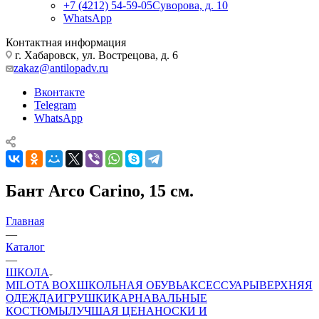
+7 (4212) 54-59-05
Суворова, д. 10
WhatsApp
Контактная информация
г. Хабаровск, ул. Вострецова, д. 6
zakaz@antilopadv.ru
Вконтакте
Telegram
WhatsApp
Бант Arco Carino, 15 см.
Главная
—
Каталог
—
ШКОЛА
MILOTA BOX
ШКОЛЬНАЯ ОБУВЬ
АКСЕССУАРЫ
ВЕРХНЯЯ
ОДЕЖДА
ИГРУШКИ
КАРНАВАЛЬНЫЕ
КОСТЮМЫ
ЛУЧШАЯ ЦЕНА
НОСКИ И