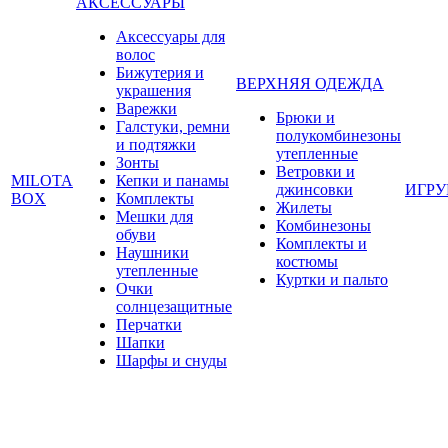
АКСЕССУАРЫ
Аксессуары для
волос
Бижутерия и
ВЕРХНЯЯ ОДЕЖДА
украшения
Варежки
Брюки и
Галстуки, ремни
полукомбинезоны
и подтяжки
утепленные
Зонты
Ветровки и
MILOTA
Кепки и панамы
джинсовки
ИГР
BOX
Комплекты
Жилеты
Мешки для
Комбинезоны
обуви
Комплекты и
Наушники
костюмы
утепленные
Куртки и пальто
Очки
солнцезащитные
Перчатки
Шапки
Шарфы и снуды