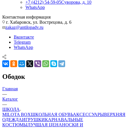
+7 (4212) 54-59-05
Суворова, д. 10
WhatsApp
Контактная информация
г. Хабаровск, ул. Вострецова, д. 6
zakaz@antilopadv.ru
Вконтакте
Telegram
WhatsApp
Ободок
Главная
—
Каталог
—
ШКОЛА
MILOTA BOX
ШКОЛЬНАЯ ОБУВЬ
АКСЕССУАРЫ
ВЕРХНЯЯ
ОДЕЖДА
ИГРУШКИ
КАРНАВАЛЬНЫЕ
КОСТЮМЫ
ЛУЧШАЯ ЦЕНА
НОСКИ И