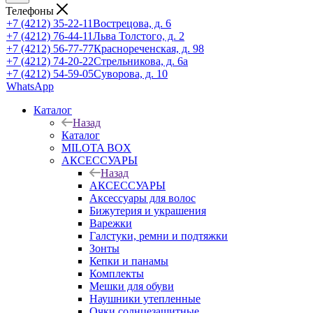
Телефоны
+7 (4212) 35-22-11
Вострецова, д. 6
+7 (4212) 76-44-11
Льва Толстого, д. 2
+7 (4212) 56-77-77
Краснореченская, д. 98
+7 (4212) 74-20-22
Стрельникова, д. 6а
+7 (4212) 54-59-05
Суворова, д. 10
WhatsApp
Каталог
Назад
Каталог
MILOTA BOX
АКСЕССУАРЫ
Назад
АКСЕССУАРЫ
Аксессуары для волос
Бижутерия и украшения
Варежки
Галстуки, ремни и подтяжки
Зонты
Кепки и панамы
Комплекты
Мешки для обуви
Наушники утепленные
Очки солнцезащитные