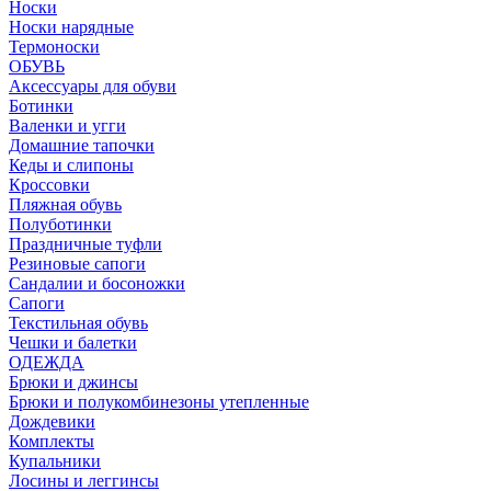
Носки
Носки нарядные
Термоноски
ОБУВЬ
Аксессуары для обуви
Ботинки
Валенки и угги
Домашние тапочки
Кеды и слипоны
Кроссовки
Пляжная обувь
Полуботинки
Праздничные туфли
Резиновые сапоги
Сандалии и босоножки
Сапоги
Текстильная обувь
Чешки и балетки
ОДЕЖДА
Брюки и джинсы
Брюки и полукомбинезоны утепленные
Дождевики
Комплекты
Купальники
Лосины и леггинсы