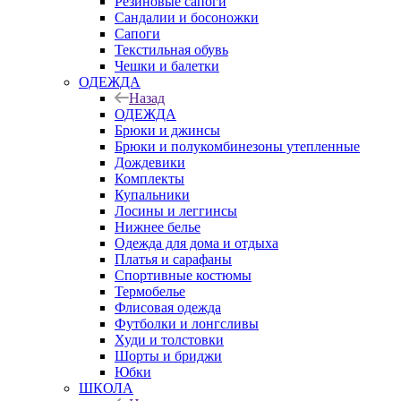
Резиновые сапоги
Сандалии и босоножки
Сапоги
Текстильная обувь
Чешки и балетки
ОДЕЖДА
Назад
ОДЕЖДА
Брюки и джинсы
Брюки и полукомбинезоны утепленные
Дождевики
Комплекты
Купальники
Лосины и леггинсы
Нижнее белье
Одежда для дома и отдыха
Платья и сарафаны
Спортивные костюмы
Термобелье
Флисовая одежда
Футболки и лонгсливы
Худи и толстовки
Шорты и бриджи
Юбки
ШКОЛА