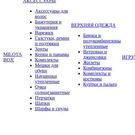
АКСЕССУАРЫ
Аксессуары для
волос
Бижутерия и
ВЕРХНЯЯ ОДЕЖДА
украшения
Варежки
Брюки и
Галстуки, ремни
полукомбинезоны
и подтяжки
утепленные
Зонты
Ветровки и
MILOTA
Кепки и панамы
джинсовки
ИГР
BOX
Комплекты
Жилеты
Мешки для
Комбинезоны
обуви
Комплекты и
Наушники
костюмы
утепленные
Куртки и пальто
Очки
солнцезащитные
Перчатки
Шапки
Шарфы и снуды