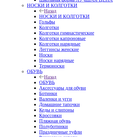
НОСКИ И КОЛГОТКИ
Назад
НОСКИ И КОЛГОТКИ
Гольфы
Колготки
Колготки гимнастические
Колготки капроновые
Колготки нарядные
Леггинсы женские
Носки
Носки нарядные
Термоноски
ОБУВЬ
Назад
ОБУВЬ
Аксессуары для обуви
Ботинки
Валенки и угги
Домашние тапочки
Кеды и слипоны
Кроссовки
Пляжная обувь
Полуботинки
Праздничные туфли