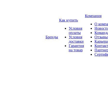
Компания
Как купить
О комп
Условия
Новост
оплаты
Команд
Бренды
Условия
Отзывы
доставки
Карьера
Гарантия
Контак
на товар
Партне
Сертиф