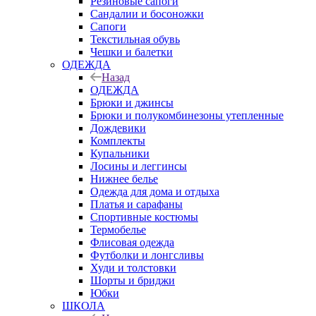
Резиновые сапоги
Сандалии и босоножки
Сапоги
Текстильная обувь
Чешки и балетки
ОДЕЖДА
Назад
ОДЕЖДА
Брюки и джинсы
Брюки и полукомбинезоны утепленные
Дождевики
Комплекты
Купальники
Лосины и леггинсы
Нижнее белье
Одежда для дома и отдыха
Платья и сарафаны
Спортивные костюмы
Термобелье
Флисовая одежда
Футболки и лонгсливы
Худи и толстовки
Шорты и бриджи
Юбки
ШКОЛА