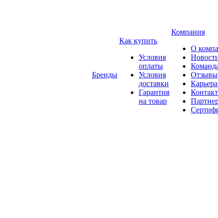
Компания
Как купить
О комп
Условия
Новост
оплаты
Команд
Бренды
Условия
Отзывы
доставки
Карьера
Гарантия
Контак
на товар
Партне
Сертиф