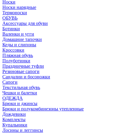
Носки
Носки нарядные
Термоноски
ОБУВЬ
Аксессуары для обуви
Ботинки
Валенки и угги
Домашние тапочки
Кеды и слипоны
Кроссовки
Пляжная обувь
Полуботинки
Праздничные туфли
Резиновые сапоги
Сандалии и босоножки
Сапоги
Текстильная обувь
Чешки и балетки
ОДЕЖДА
Брюки и джинсы
Брюки и полукомбинезоны утепленные
Дождевики
Комплекты
Купальники
Лосины и леггинсы