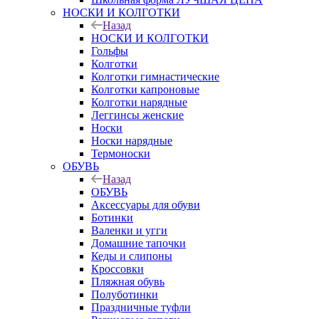
НОСКИ И КОЛГОТКИ
Назад
НОСКИ И КОЛГОТКИ
Гольфы
Колготки
Колготки гимнастические
Колготки капроновые
Колготки нарядные
Леггинсы женские
Носки
Носки нарядные
Термоноски
ОБУВЬ
Назад
ОБУВЬ
Аксессуары для обуви
Ботинки
Валенки и угги
Домашние тапочки
Кеды и слипоны
Кроссовки
Пляжная обувь
Полуботинки
Праздничные туфли