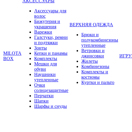
АКСЕССУАРЫ
Аксессуары для
волос
Бижутерия и
ВЕРХНЯЯ ОДЕЖДА
украшения
Варежки
Брюки и
Галстуки, ремни
полукомбинезоны
и подтяжки
утепленные
Зонты
Ветровки и
MILOTA
Кепки и панамы
джинсовки
ИГР
BOX
Комплекты
Жилеты
Мешки для
Комбинезоны
обуви
Комплекты и
Наушники
костюмы
утепленные
Куртки и пальто
Очки
солнцезащитные
Перчатки
Шапки
Шарфы и снуды