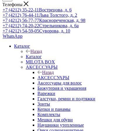
Телефоны
+7 (4212) 35-22-11
Вострецова, д. 6
+7 (4212) 76-44-11
Льва Толстого, д. 2
+7 (4212) 56-77-77
Краснореченская, д. 98
+7 (4212) 74-20-22
Стрельникова, д. 6а
+7 (4212) 54-59-05
Суворова, д. 10
WhatsApp
Каталог
Назад
Каталог
MILOTA BOX
АКСЕССУАРЫ
Назад
АКСЕССУАРЫ
Аксессуары для волос
Бижутерия и украшения
Варежки
Галстуки, ремни и подтяжки
Зонты
Кепки и панамы
Комплекты
Мешки для обуви
Наушники утепленные
Очки солнцезащитные