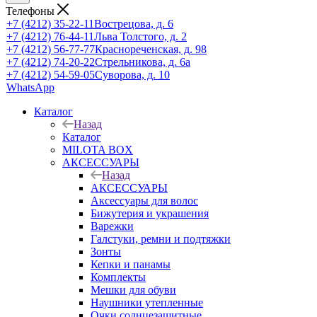
Телефоны
+7 (4212) 35-22-11
Вострецова, д. 6
+7 (4212) 76-44-11
Льва Толстого, д. 2
+7 (4212) 56-77-77
Краснореченская, д. 98
+7 (4212) 74-20-22
Стрельникова, д. 6а
+7 (4212) 54-59-05
Суворова, д. 10
WhatsApp
Каталог
Назад
Каталог
MILOTA BOX
АКСЕССУАРЫ
Назад
АКСЕССУАРЫ
Аксессуары для волос
Бижутерия и украшения
Варежки
Галстуки, ремни и подтяжки
Зонты
Кепки и панамы
Комплекты
Мешки для обуви
Наушники утепленные
Очки солнцезащитные