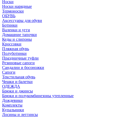
Носки
Носки нарядные
Термоноски
ОБУВЬ
Аксессуары для обуви
Ботинки
Валенки и угги
Домашние тапочки
Кеды и слипоны
Кроссовки
Пляжная обувь
Полуботинки
Праздничные туфли
Резиновые сапоги
Сандалии и босоножки
Сапоги
Текстильная обувь
Чешки и балетки
ОДЕЖДА
Брюки и джинсы
Брюки и полукомбинезоны утепленные
Дождевики
Комплекты
Купальники
Лосины и леггинсы