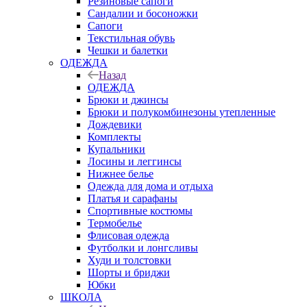
Резиновые сапоги
Сандалии и босоножки
Сапоги
Текстильная обувь
Чешки и балетки
ОДЕЖДА
Назад
ОДЕЖДА
Брюки и джинсы
Брюки и полукомбинезоны утепленные
Дождевики
Комплекты
Купальники
Лосины и леггинсы
Нижнее белье
Одежда для дома и отдыха
Платья и сарафаны
Спортивные костюмы
Термобелье
Флисовая одежда
Футболки и лонгсливы
Худи и толстовки
Шорты и бриджи
Юбки
ШКОЛА