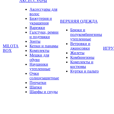
АКСЕССУАРЫ
Аксессуары для
волос
Бижутерия и
ВЕРХНЯЯ ОДЕЖДА
украшения
Варежки
Брюки и
Галстуки, ремни
полукомбинезоны
и подтяжки
утепленные
Зонты
Ветровки и
MILOTA
Кепки и панамы
джинсовки
ИГР
BOX
Комплекты
Жилеты
Мешки для
Комбинезоны
обуви
Комплекты и
Наушники
костюмы
утепленные
Куртки и пальто
Очки
солнцезащитные
Перчатки
Шапки
Шарфы и снуды