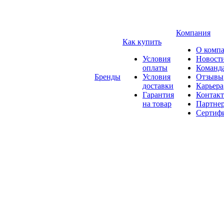
Компания
Как купить
О комп
Условия
Новост
оплаты
Команд
Бренды
Условия
Отзывы
доставки
Карьера
Гарантия
Контак
на товар
Партне
Сертиф