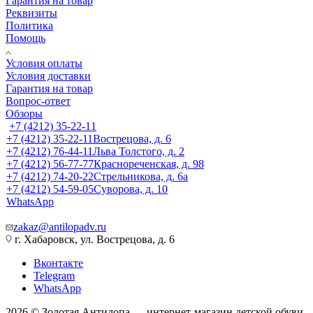
Гарантия на товар
Реквизиты
Политика
Помощь
Условия оплаты
Условия доставки
Гарантия на товар
Вопрос-ответ
Обзоры
+7 (4212) 35-22-11
+7 (4212) 35-22-11
Вострецова, д. 6
+7 (4212) 76-44-11
Льва Толстого, д. 2
+7 (4212) 56-77-77
Краснореченская, д. 98
+7 (4212) 74-20-22
Стрельникова, д. 6а
+7 (4212) 54-59-05
Суворова, д. 10
WhatsApp
zakaz@antilopadv.ru
г. Хабаровск, ул. Вострецова, д. 6
Вконтакте
Telegram
WhatsApp
2026 © Золотая Антилопа — интернет-магазин детской обуви