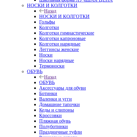
НОСКИ И КОЛГОТКИ
Назад
НОСКИ И КОЛГОТКИ
Гольфы
Колготки
Колготки гимнастические
Колготки капроновые
Колготки нарядные
Леггинсы женские
Носки
Носки нарядные
Термоноски
ОБУВЬ
Назад
ОБУВЬ
Аксессуары для обуви
Ботинки
Валенки и угги
Домашние тапочки
Кеды и слипоны
Кроссовки
Пляжная обувь
Полуботинки
Праздничные туфли