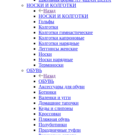
НОСКИ И КОЛГОТКИ
Назад
НОСКИ И КОЛГОТКИ
Гольфы
Колготки
Колготки гимнастические
Колготки капроновые
Колготки нарядные
Леггинсы женские
Носки
Носки нарядные
Термоноски
ОБУВЬ
Назад
ОБУВЬ
Аксессуары для обуви
Ботинки
Валенки и угги
Домашние тапочки
Кеды и слипоны
Кроссовки
Пляжная обувь
Полуботинки
Праздничные туфли