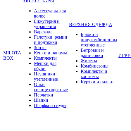
АКСЕССУАРЫ
Аксессуары для
волос
Бижутерия и
ВЕРХНЯЯ ОДЕЖДА
украшения
Варежки
Брюки и
Галстуки, ремни
полукомбинезоны
и подтяжки
утепленные
Зонты
Ветровки и
MILOTA
Кепки и панамы
джинсовки
ИГР
BOX
Комплекты
Жилеты
Мешки для
Комбинезоны
обуви
Комплекты и
Наушники
костюмы
утепленные
Куртки и пальто
Очки
солнцезащитные
Перчатки
Шапки
Шарфы и снуды