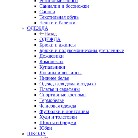
Резиновые сапоги
Сандалии и босоножки
Сапоги
Текстильная обувь
Чешки и балетки
ОДЕЖДА
Назад
ОДЕЖДА
Брюки и джинсы
Брюки и полукомбинезоны утепленные
Дождевики
Комплекты
Купальники
Лосины и леггинсы
Нижнее белье
Одежда для дома и отдыха
Платья и сарафаны
Спортивные костюмы
Термобелье
Флисовая одежда
Футболки и лонгсливы
Худи и толстовки
Шорты и бриджи
Юбки
ШКОЛА