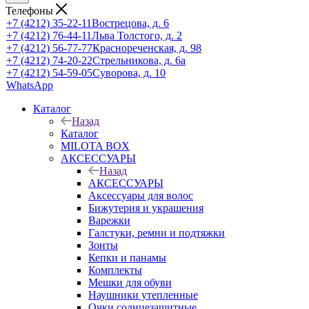
Телефоны
+7 (4212) 35-22-11
Вострецова, д. 6
+7 (4212) 76-44-11
Льва Толстого, д. 2
+7 (4212) 56-77-77
Краснореченская, д. 98
+7 (4212) 74-20-22
Стрельникова, д. 6а
+7 (4212) 54-59-05
Суворова, д. 10
WhatsApp
Каталог
Назад
Каталог
MILOTA BOX
АКСЕССУАРЫ
Назад
АКСЕССУАРЫ
Аксессуары для волос
Бижутерия и украшения
Варежки
Галстуки, ремни и подтяжки
Зонты
Кепки и панамы
Комплекты
Мешки для обуви
Наушники утепленные
Очки солнцезащитные