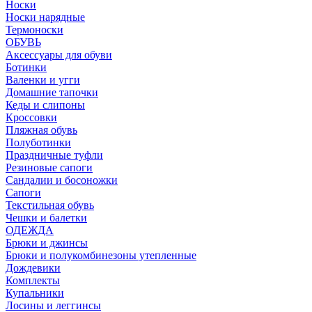
Носки
Носки нарядные
Термоноски
ОБУВЬ
Аксессуары для обуви
Ботинки
Валенки и угги
Домашние тапочки
Кеды и слипоны
Кроссовки
Пляжная обувь
Полуботинки
Праздничные туфли
Резиновые сапоги
Сандалии и босоножки
Сапоги
Текстильная обувь
Чешки и балетки
ОДЕЖДА
Брюки и джинсы
Брюки и полукомбинезоны утепленные
Дождевики
Комплекты
Купальники
Лосины и леггинсы