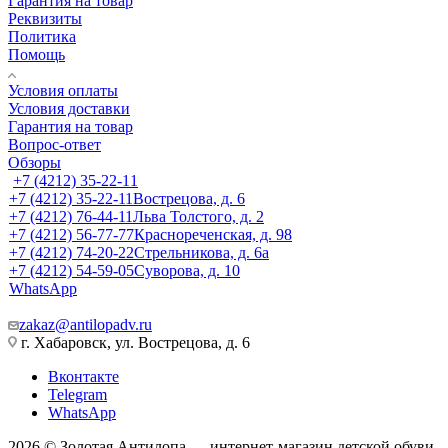
Гарантия на товар
Реквизиты
Политика
Помощь
Условия оплаты
Условия доставки
Гарантия на товар
Вопрос-ответ
Обзоры
+7 (4212) 35-22-11
+7 (4212) 35-22-11
Вострецова, д. 6
+7 (4212) 76-44-11
Льва Толстого, д. 2
+7 (4212) 56-77-77
Краснореченская, д. 98
+7 (4212) 74-20-22
Стрельникова, д. 6а
+7 (4212) 54-59-05
Суворова, д. 10
WhatsApp
zakaz@antilopadv.ru
г. Хабаровск, ул. Вострецова, д. 6
Вконтакте
Telegram
WhatsApp
2026 © Золотая Антилопа — интернет-магазин детской обуви