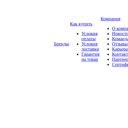
Компания
Как купить
О комп
Условия
Новост
оплаты
Команд
Бренды
Условия
Отзывы
доставки
Карьера
Гарантия
Контак
на товар
Партне
Сертиф