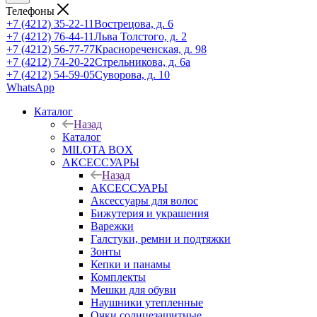
Телефоны
+7 (4212) 35-22-11
Вострецова, д. 6
+7 (4212) 76-44-11
Льва Толстого, д. 2
+7 (4212) 56-77-77
Краснореченская, д. 98
+7 (4212) 74-20-22
Стрельникова, д. 6а
+7 (4212) 54-59-05
Суворова, д. 10
WhatsApp
Каталог
Назад
Каталог
MILOTA BOX
АКСЕССУАРЫ
Назад
АКСЕССУАРЫ
Аксессуары для волос
Бижутерия и украшения
Варежки
Галстуки, ремни и подтяжки
Зонты
Кепки и панамы
Комплекты
Мешки для обуви
Наушники утепленные
Очки солнцезащитные