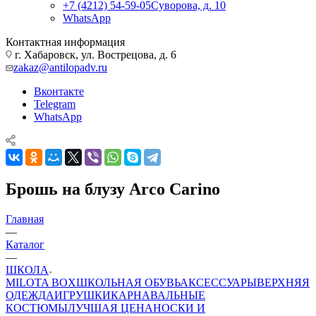
+7 (4212) 54-59-05
Суворова, д. 10
WhatsApp
Контактная информация
г. Хабаровск, ул. Вострецова, д. 6
zakaz@antilopadv.ru
Вконтакте
Telegram
WhatsApp
Брошь на блузу Arco Carino
Главная
—
Каталог
—
ШКОЛА
MILOTA BOX
ШКОЛЬНАЯ ОБУВЬ
АКСЕССУАРЫ
ВЕРХНЯЯ
ОДЕЖДА
ИГРУШКИ
КАРНАВАЛЬНЫЕ
КОСТЮМЫ
ЛУЧШАЯ ЦЕНА
НОСКИ И