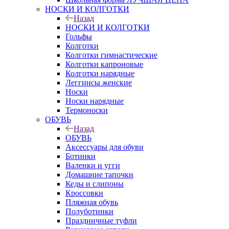
НОСКИ И КОЛГОТКИ
Назад
НОСКИ И КОЛГОТКИ
Гольфы
Колготки
Колготки гимнастические
Колготки капроновые
Колготки нарядные
Леггинсы женские
Носки
Носки нарядные
Термоноски
ОБУВЬ
Назад
ОБУВЬ
Аксессуары для обуви
Ботинки
Валенки и угги
Домашние тапочки
Кеды и слипоны
Кроссовки
Пляжная обувь
Полуботинки
Праздничные туфли