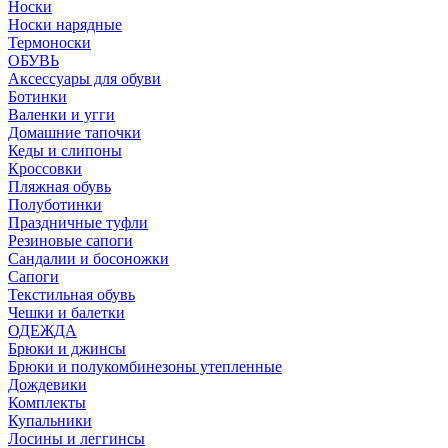
Носки
Носки нарядные
Термоноски
ОБУВЬ
Аксессуары для обуви
Ботинки
Валенки и угги
Домашние тапочки
Кеды и слипоны
Кроссовки
Пляжная обувь
Полуботинки
Праздничные туфли
Резиновые сапоги
Сандалии и босоножки
Сапоги
Текстильная обувь
Чешки и балетки
ОДЕЖДА
Брюки и джинсы
Брюки и полукомбинезоны утепленные
Дождевики
Комплекты
Купальники
Лосины и леггинсы