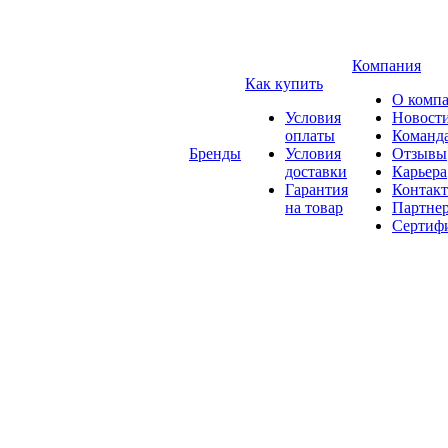
Компания
Как купить
О комп
Условия
Новост
оплаты
Команд
Бренды
Условия
Отзывы
доставки
Карьера
Гарантия
Контак
на товар
Партне
Сертиф