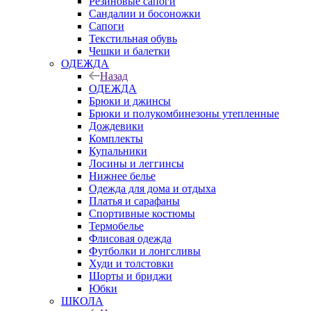
Резиновые сапоги
Сандалии и босоножки
Сапоги
Текстильная обувь
Чешки и балетки
ОДЕЖДА
Назад
ОДЕЖДА
Брюки и джинсы
Брюки и полукомбинезоны утепленные
Дождевики
Комплекты
Купальники
Лосины и леггинсы
Нижнее белье
Одежда для дома и отдыха
Платья и сарафаны
Спортивные костюмы
Термобелье
Флисовая одежда
Футболки и лонгсливы
Худи и толстовки
Шорты и бриджи
Юбки
ШКОЛА