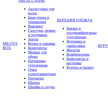
АКСЕССУАРЫ
Аксессуары для
волос
Бижутерия и
ВЕРХНЯЯ ОДЕЖДА
украшения
Варежки
Брюки и
Галстуки, ремни
полукомбинезоны
и подтяжки
утепленные
Зонты
Ветровки и
MILOTA
Кепки и панамы
джинсовки
ИГР
BOX
Комплекты
Жилеты
Мешки для
Комбинезоны
обуви
Комплекты и
Наушники
костюмы
утепленные
Куртки и пальто
Очки
солнцезащитные
Перчатки
Шапки
Шарфы и снуды