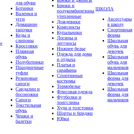
Брюки и джинсы
для обуви
Брюки и
Ботинки
ШКОЛА
полукомбинезоны
Валенки и
утепленные
угги
Аксессуары
Дождевики
Домашние
в школу
Комплекты
тапочки
Спортивная
Купальники
Кеды и
форма
Лосины и
слипоны
Школьная
ие
леггинсы
Кроссовки
обувь для
Нижнее белье
Пляжная
девочек
Одежда для дома
обувь
Школьная
и отдыха
Полуботинки
обувь для
Платья и
Праздничные
мальчиков
сарафаны
туфли
Школьная
Спортивные
Резиновые
форма для
костюмы
сапоги
девочек
Термобелье
Сандалии и
Школьная
Флисовая одежда
босоножки
форма для
Футболки и
Сапоги
мальчиков
лонгсливы
Текстильная
Худи и толстовки
обувь
Шорты и бриджи
Чешки и
Юбки
балетки