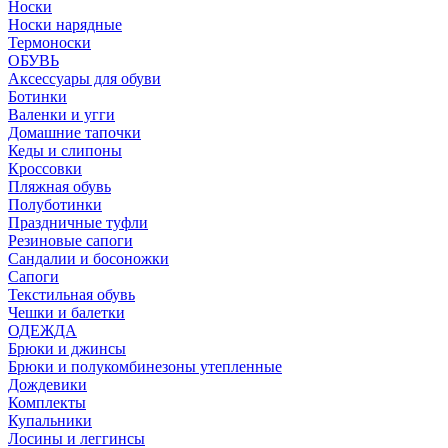
Носки
Носки нарядные
Термоноски
ОБУВЬ
Аксессуары для обуви
Ботинки
Валенки и угги
Домашние тапочки
Кеды и слипоны
Кроссовки
Пляжная обувь
Полуботинки
Праздничные туфли
Резиновые сапоги
Сандалии и босоножки
Сапоги
Текстильная обувь
Чешки и балетки
ОДЕЖДА
Брюки и джинсы
Брюки и полукомбинезоны утепленные
Дождевики
Комплекты
Купальники
Лосины и леггинсы