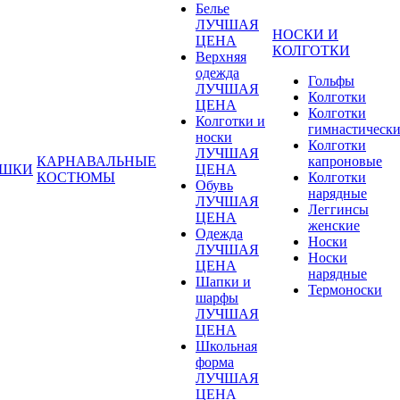
Белье
ЛУЧШАЯ
НОСКИ И
ЦЕНА
КОЛГОТКИ
Верхняя
одежда
Гольфы
ЛУЧШАЯ
Колготки
ЦЕНА
Колготки
Колготки и
гимнастическ
носки
Колготки
ЛУЧШАЯ
КАРНАВАЛЬНЫЕ
капроновые
УШКИ
ЦЕНА
КОСТЮМЫ
Колготки
Обувь
нарядные
ЛУЧШАЯ
Леггинсы
ЦЕНА
женские
Одежда
Носки
ЛУЧШАЯ
Носки
ЦЕНА
нарядные
Шапки и
Термоноски
шарфы
ЛУЧШАЯ
ЦЕНА
Школьная
форма
ЛУЧШАЯ
ЦЕНА