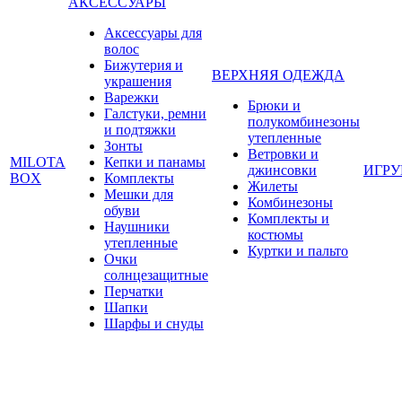
АКСЕССУАРЫ
Аксессуары для
волос
Бижутерия и
ВЕРХНЯЯ ОДЕЖДА
украшения
Варежки
Брюки и
Галстуки, ремни
полукомбинезоны
и подтяжки
утепленные
Зонты
Ветровки и
MILOTA
Кепки и панамы
джинсовки
ИГР
BOX
Комплекты
Жилеты
Мешки для
Комбинезоны
обуви
Комплекты и
Наушники
костюмы
утепленные
Куртки и пальто
Очки
солнцезащитные
Перчатки
Шапки
Шарфы и снуды