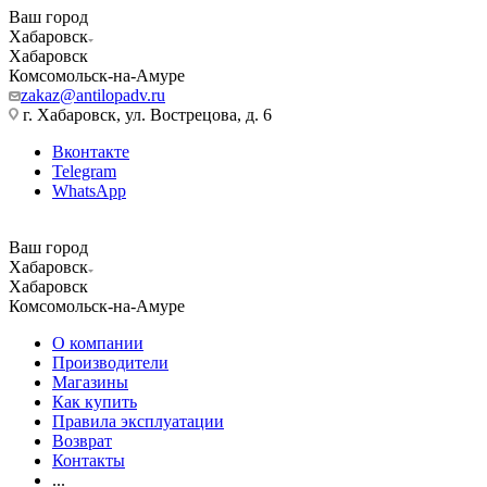
Ваш город
Хабаровск
Хабаровск
Комсомольск-на-Амуре
zakaz@antilopadv.ru
г. Хабаровск, ул. Вострецова, д. 6
Вконтакте
Telegram
WhatsApp
Ваш город
Хабаровск
Хабаровск
Комсомольск-на-Амуре
О компании
Производители
Магазины
Как купить
Правила эксплуатации
Возврат
Контакты
...