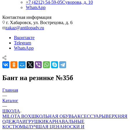
+7 (4212) 54-59-05
Суворова, д. 10
WhatsApp
Контактная информация
г. Хабаровск, ул. Вострецова, д. 6
zakaz@antilopadv.ru
Вконтакте
Telegram
WhatsApp
Бант на резинке №35б
Главная
—
Каталог
—
ШКОЛА
MILOTA BOX
ШКОЛЬНАЯ ОБУВЬ
АКСЕССУАРЫ
ВЕРХНЯЯ
ОДЕЖДА
ИГРУШКИ
КАРНАВАЛЬНЫЕ
КОСТЮМЫ
ЛУЧШАЯ ЦЕНА
НОСКИ И