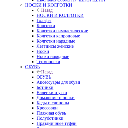
НОСКИ И КОЛГОТКИ
Назад
НОСКИ И КОЛГОТКИ
Гольфы
Колготки
Колготки гимнастические
Колготки капроновые
Колготки нарядные
Леггинсы женские
Носки
Носки нарядные
Термоноски
ОБУВЬ
Назад
ОБУВЬ
Аксессуары для обуви
Ботинки
Валенки и угги
Домашние тапочки
Кеды и слипоны
Кроссовки
Пляжная обувь
Полуботинки
Праздничные туфли