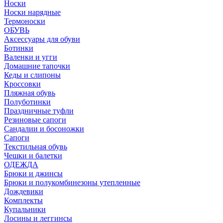
Носки
Носки нарядные
Термоноски
ОБУВЬ
Аксессуары для обуви
Ботинки
Валенки и угги
Домашние тапочки
Кеды и слипоны
Кроссовки
Пляжная обувь
Полуботинки
Праздничные туфли
Резиновые сапоги
Сандалии и босоножки
Сапоги
Текстильная обувь
Чешки и балетки
ОДЕЖДА
Брюки и джинсы
Брюки и полукомбинезоны утепленные
Дождевики
Комплекты
Купальники
Лосины и леггинсы