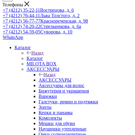
Телефоны
+7 (4212) 35-22-11
Вострецова, д. 6
+7 (4212) 76-44-11
Льва Толстого, д. 2
+7 (4212) 56-77-77
Краснореченская, д. 98
+7 (4212) 74-20-22
Стрельникова, д. 6а
+7 (4212) 54-59-05
Суворова, д. 10
WhatsApp
Каталог
Назад
Каталог
MILOTA BOX
АКСЕССУАРЫ
Назад
АКСЕССУАРЫ
Аксессуары для волос
Бижутерия и украшения
Варежки
Галстуки, ремни и подтяжки
Зонты
Кепки и панамы
Комплекты
Мешки для обуви
Наушники утепленные
Очки солнцезащитные