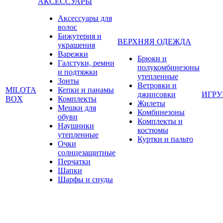
АКСЕССУАРЫ
Аксессуары для
волос
Бижутерия и
ВЕРХНЯЯ ОДЕЖДА
украшения
Варежки
Брюки и
Галстуки, ремни
полукомбинезоны
и подтяжки
утепленные
Зонты
Ветровки и
MILOTA
Кепки и панамы
джинсовки
ИГР
BOX
Комплекты
Жилеты
Мешки для
Комбинезоны
обуви
Комплекты и
Наушники
костюмы
утепленные
Куртки и пальто
Очки
солнцезащитные
Перчатки
Шапки
Шарфы и снуды