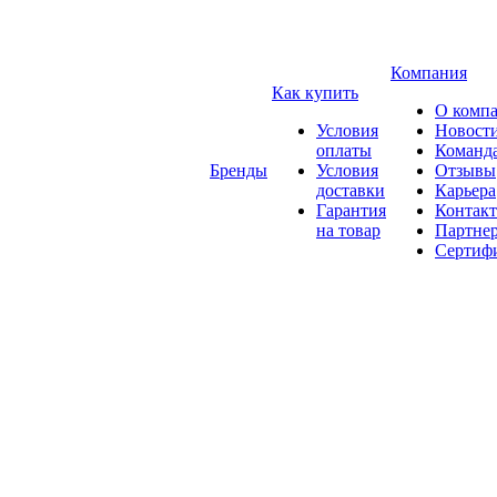
Компания
Как купить
О комп
Условия
Новост
оплаты
Команд
Бренды
Условия
Отзывы
доставки
Карьера
Гарантия
Контак
на товар
Партне
Сертиф