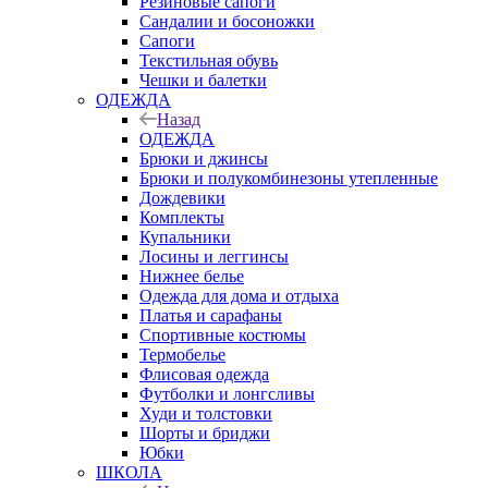
Резиновые сапоги
Сандалии и босоножки
Сапоги
Текстильная обувь
Чешки и балетки
ОДЕЖДА
Назад
ОДЕЖДА
Брюки и джинсы
Брюки и полукомбинезоны утепленные
Дождевики
Комплекты
Купальники
Лосины и леггинсы
Нижнее белье
Одежда для дома и отдыха
Платья и сарафаны
Спортивные костюмы
Термобелье
Флисовая одежда
Футболки и лонгсливы
Худи и толстовки
Шорты и бриджи
Юбки
ШКОЛА