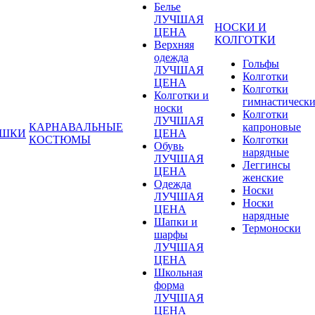
Белье
ЛУЧШАЯ
НОСКИ И
ЦЕНА
КОЛГОТКИ
Верхняя
одежда
Гольфы
ЛУЧШАЯ
Колготки
ЦЕНА
Колготки
Колготки и
гимнастическ
носки
Колготки
ЛУЧШАЯ
КАРНАВАЛЬНЫЕ
капроновые
УШКИ
ЦЕНА
КОСТЮМЫ
Колготки
Обувь
нарядные
ЛУЧШАЯ
Леггинсы
ЦЕНА
женские
Одежда
Носки
ЛУЧШАЯ
Носки
ЦЕНА
нарядные
Шапки и
Термоноски
шарфы
ЛУЧШАЯ
ЦЕНА
Школьная
форма
ЛУЧШАЯ
ЦЕНА