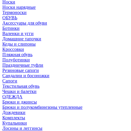
Носки
Носки нарядные
Термоноски
ОБУВЬ
Аксессуары для обуви
Ботинки
Валенки и угги
Домашние тапочки
Кеды и слипоны
Кроссовки
Пляжная обувь
Полуботинки
Праздничные туфли
Резиновые сапоги
Сандалии и босоножки
Сапоги
Текстильная обувь
Чешки и балетки
ОДЕЖДА
Брюки и джинсы
Брюки и полукомбинезоны утепленные
Дождевики
Комплекты
Купальники
Лосины и леггинсы