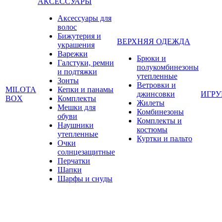
АКСЕССУАРЫ
Аксессуары для
волос
Бижутерия и
ВЕРХНЯЯ ОДЕЖДА
украшения
Варежки
Брюки и
Галстуки, ремни
полукомбинезоны
и подтяжки
утепленные
Зонты
Ветровки и
MILOTA
Кепки и панамы
джинсовки
ИГР
BOX
Комплекты
Жилеты
Мешки для
Комбинезоны
обуви
Комплекты и
Наушники
костюмы
утепленные
Куртки и пальто
Очки
солнцезащитные
Перчатки
Шапки
Шарфы и снуды