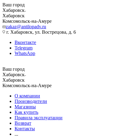
Ваш город
Хабаровск
Хабаровск
Комсомольск-на-Амуре
zakaz@antilopadv.ru
г. Хабаровск, ул. Вострецова, д. 6
Вконтакте
Telegram
WhatsApp
Ваш город
Хабаровск
Хабаровск
Комсомольск-на-Амуре
О компании
Производители
Магазины
Как купить
Правила эксплуатации
Возврат
Контакты
...