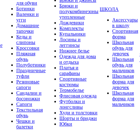
Брюки и джинсы
для обуви
Брюки и
Ботинки
ШКОЛА
полукомбинезоны
Валенки и
утепленные
угги
Аксессуары
Дождевики
Домашние
в школу
Комплекты
тапочки
Спортивная
Купальники
Кеды и
форма
Лосины и
слипоны
Школьная
ие
леггинсы
Кроссовки
обувь для
Нижнее белье
Пляжная
девочек
Одежда для дома
обувь
Школьная
и отдыха
Полуботинки
обувь для
Платья и
Праздничные
мальчиков
сарафаны
туфли
Школьная
Спортивные
Резиновые
форма для
костюмы
сапоги
девочек
Термобелье
Сандалии и
Школьная
Флисовая одежда
босоножки
форма для
Футболки и
Сапоги
мальчиков
лонгсливы
Текстильная
Худи и толстовки
обувь
Шорты и бриджи
Чешки и
Юбки
балетки