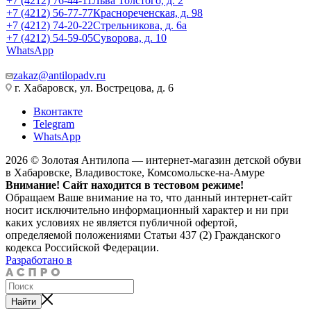
+7 (4212) 76-44-11
Льва Толстого, д. 2
+7 (4212) 56-77-77
Краснореченская, д. 98
+7 (4212) 74-20-22
Стрельникова, д. 6а
+7 (4212) 54-59-05
Суворова, д. 10
WhatsApp
zakaz@antilopadv.ru
г. Хабаровск, ул. Вострецова, д. 6
Вконтакте
Telegram
WhatsApp
2026 © Золотая Антилопа — интернет-магазин детской обуви
в Хабаровске, Владивостоке, Комсомольске-на-Амуре
Внимание! Сайт находится в тестовом режиме!
Обращаем Ваше внимание на то, что данный интернет-сайт
носит исключительно информационный характер и ни при
каких условиях не является публичной офертой,
определяемой положениями Статьи 437 (2) Гражданского
кодекса Российской Федерации.
Разработано в
Найти