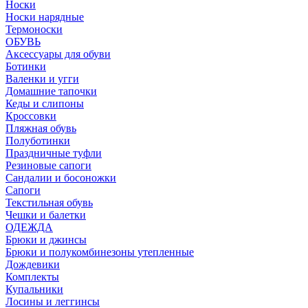
Носки
Носки нарядные
Термоноски
ОБУВЬ
Аксессуары для обуви
Ботинки
Валенки и угги
Домашние тапочки
Кеды и слипоны
Кроссовки
Пляжная обувь
Полуботинки
Праздничные туфли
Резиновые сапоги
Сандалии и босоножки
Сапоги
Текстильная обувь
Чешки и балетки
ОДЕЖДА
Брюки и джинсы
Брюки и полукомбинезоны утепленные
Дождевики
Комплекты
Купальники
Лосины и леггинсы