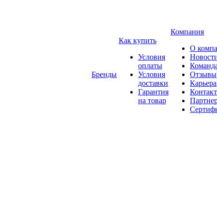
Компания
Как купить
О комп
Условия
Новост
оплаты
Команд
Бренды
Условия
Отзывы
доставки
Карьера
Гарантия
Контак
на товар
Партне
Сертиф