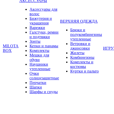
АКСЕССУАРЫ
Аксессуары для
волос
Бижутерия и
ВЕРХНЯЯ ОДЕЖДА
украшения
Варежки
Брюки и
Галстуки, ремни
полукомбинезоны
и подтяжки
утепленные
Зонты
Ветровки и
MILOTA
Кепки и панамы
джинсовки
ИГР
BOX
Комплекты
Жилеты
Мешки для
Комбинезоны
обуви
Комплекты и
Наушники
костюмы
утепленные
Куртки и пальто
Очки
солнцезащитные
Перчатки
Шапки
Шарфы и снуды