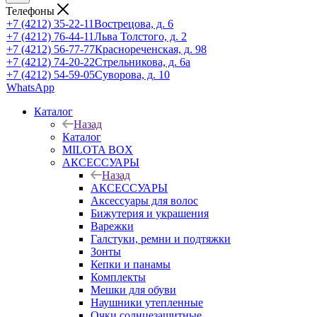
Телефоны
+7 (4212) 35-22-11
Вострецова, д. 6
+7 (4212) 76-44-11
Льва Толстого, д. 2
+7 (4212) 56-77-77
Краснореченская, д. 98
+7 (4212) 74-20-22
Стрельникова, д. 6а
+7 (4212) 54-59-05
Суворова, д. 10
WhatsApp
Каталог
Назад
Каталог
MILOTA BOX
АКСЕССУАРЫ
Назад
АКСЕССУАРЫ
Аксессуары для волос
Бижутерия и украшения
Варежки
Галстуки, ремни и подтяжки
Зонты
Кепки и панамы
Комплекты
Мешки для обуви
Наушники утепленные
Очки солнцезащитные