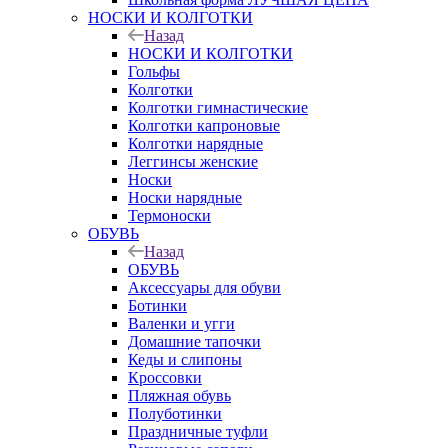
НОСКИ И КОЛГОТКИ
Назад
НОСКИ И КОЛГОТКИ
Гольфы
Колготки
Колготки гимнастические
Колготки капроновые
Колготки нарядные
Леггинсы женские
Носки
Носки нарядные
Термоноски
ОБУВЬ
Назад
ОБУВЬ
Аксессуары для обуви
Ботинки
Валенки и угги
Домашние тапочки
Кеды и слипоны
Кроссовки
Пляжная обувь
Полуботинки
Праздничные туфли