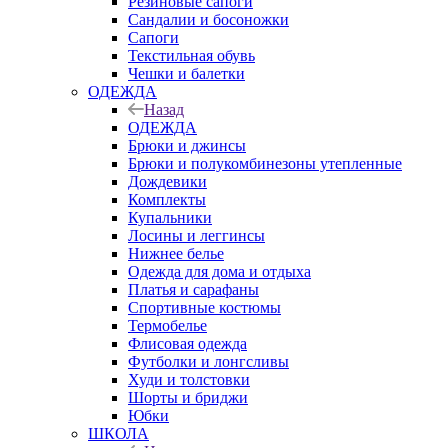
Резиновые сапоги
Сандалии и босоножки
Сапоги
Текстильная обувь
Чешки и балетки
ОДЕЖДА
Назад
ОДЕЖДА
Брюки и джинсы
Брюки и полукомбинезоны утепленные
Дождевики
Комплекты
Купальники
Лосины и леггинсы
Нижнее белье
Одежда для дома и отдыха
Платья и сарафаны
Спортивные костюмы
Термобелье
Флисовая одежда
Футболки и лонгсливы
Худи и толстовки
Шорты и бриджи
Юбки
ШКОЛА