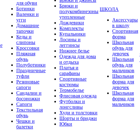
Брюки и джинсы
для обуви
Брюки и
Ботинки
ШКОЛА
полукомбинезоны
Валенки и
утепленные
угги
Аксессуары
Дождевики
Домашние
в школу
Комплекты
тапочки
Спортивная
Купальники
Кеды и
форма
Лосины и
слипоны
Школьная
ие
леггинсы
Кроссовки
обувь для
Нижнее белье
Пляжная
девочек
Одежда для дома
обувь
Школьная
и отдыха
Полуботинки
обувь для
Платья и
Праздничные
мальчиков
сарафаны
туфли
Школьная
Спортивные
Резиновые
форма для
костюмы
сапоги
девочек
Термобелье
Сандалии и
Школьная
Флисовая одежда
босоножки
форма для
Футболки и
Сапоги
мальчиков
лонгсливы
Текстильная
Худи и толстовки
обувь
Шорты и бриджи
Чешки и
Юбки
балетки