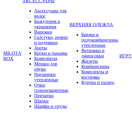
АКСЕССУАРЫ
Аксессуары для
волос
Бижутерия и
ВЕРХНЯЯ ОДЕЖДА
украшения
Варежки
Брюки и
Галстуки, ремни
полукомбинезоны
и подтяжки
утепленные
Зонты
Ветровки и
MILOTA
Кепки и панамы
джинсовки
ИГР
BOX
Комплекты
Жилеты
Мешки для
Комбинезоны
обуви
Комплекты и
Наушники
костюмы
утепленные
Куртки и пальто
Очки
солнцезащитные
Перчатки
Шапки
Шарфы и снуды