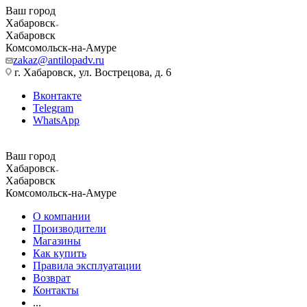
Ваш город
Хабаровск
Хабаровск
Комсомольск-на-Амуре
zakaz@antilopadv.ru
г. Хабаровск, ул. Вострецова, д. 6
Вконтакте
Telegram
WhatsApp
Ваш город
Хабаровск
Хабаровск
Комсомольск-на-Амуре
О компании
Производители
Магазины
Как купить
Правила эксплуатации
Возврат
Контакты
...