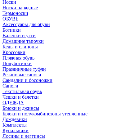
Носки
Носки нарядные
Термоноски
ОБУВЬ
Аксессуары для обуви
Ботинки
Валенки и угги
Домашние тапочки
Кеды и слипоны
Кроссовки
Пляжная обувь
Полуботинки
Праздничные туфли
Резиновые сапоги
Сандалии и босоножки
Сапоги
Текстильная обувь
Чешки и балетки
ОДЕЖДА
Брюки и джинсы
Брюки и полукомбинезоны утепленные
Дождевики
Комплекты
Купальники
Лосины и леггинсы