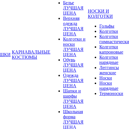
Белье
ЛУЧШАЯ
НОСКИ И
ЦЕНА
КОЛГОТКИ
Верхняя
одежда
Гольфы
ЛУЧШАЯ
Колготки
ЦЕНА
Колготки
Колготки и
гимнастическ
носки
Колготки
ЛУЧШАЯ
КАРНАВАЛЬНЫЕ
капроновые
УШКИ
ЦЕНА
КОСТЮМЫ
Колготки
Обувь
нарядные
ЛУЧШАЯ
Леггинсы
ЦЕНА
женские
Одежда
Носки
ЛУЧШАЯ
Носки
ЦЕНА
нарядные
Шапки и
Термоноски
шарфы
ЛУЧШАЯ
ЦЕНА
Школьная
форма
ЛУЧШАЯ
ЦЕНА