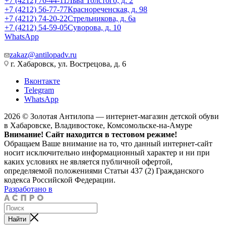
+7 (4212) 76-44-11
Льва Толстого, д. 2
+7 (4212) 56-77-77
Краснореченская, д. 98
+7 (4212) 74-20-22
Стрельникова, д. 6а
+7 (4212) 54-59-05
Суворова, д. 10
WhatsApp
zakaz@antilopadv.ru
г. Хабаровск, ул. Вострецова, д. 6
Вконтакте
Telegram
WhatsApp
2026 © Золотая Антилопа — интернет-магазин детской обуви
в Хабаровске, Владивостоке, Комсомольске-на-Амуре
Внимание! Сайт находится в тестовом режиме!
Обращаем Ваше внимание на то, что данный интернет-сайт
носит исключительно информационный характер и ни при
каких условиях не является публичной офертой,
определяемой положениями Статьи 437 (2) Гражданского
кодекса Российской Федерации.
Разработано в
Найти