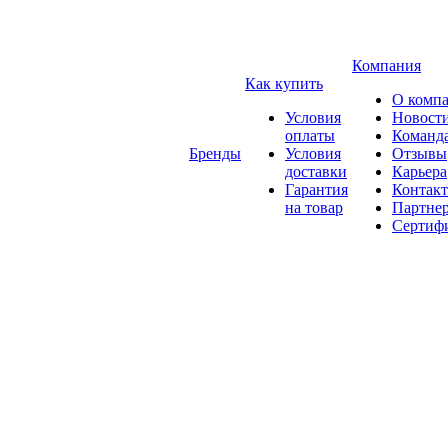
Компания
Как купить
О комп
Условия
Новост
оплаты
Команд
Бренды
Условия
Отзывы
доставки
Карьера
Гарантия
Контак
на товар
Партне
Сертиф