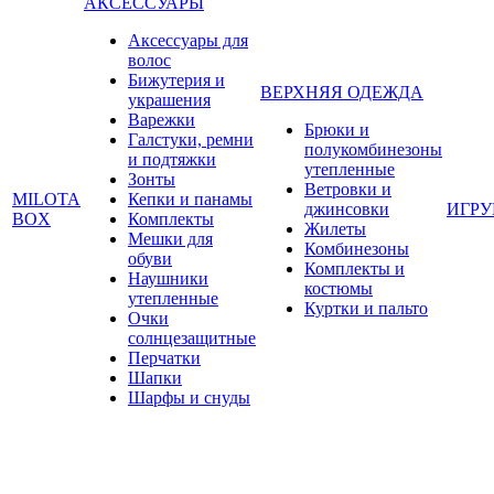
АКСЕССУАРЫ
Аксессуары для
волос
Бижутерия и
ВЕРХНЯЯ ОДЕЖДА
украшения
Варежки
Брюки и
Галстуки, ремни
полукомбинезоны
и подтяжки
утепленные
Зонты
Ветровки и
MILOTA
Кепки и панамы
джинсовки
ИГР
BOX
Комплекты
Жилеты
Мешки для
Комбинезоны
обуви
Комплекты и
Наушники
костюмы
утепленные
Куртки и пальто
Очки
солнцезащитные
Перчатки
Шапки
Шарфы и снуды