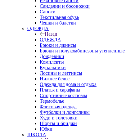
Резиновые сапоги
Сандалии и босоножки
Сапоги
Текстильная обувь
Чешки и балетки
ОДЕЖДА
Назад
ОДЕЖДА
Брюки и джинсы
Брюки и полукомбинезоны утепленные
Дождевики
Комплекты
Купальники
Лосины и леггинсы
Нижнее белье
Одежда для дома и отдыха
Платья и сарафаны
Спортивные костюмы
Термобелье
Флисовая одежда
Футболки и лонгсливы
Худи и толстовки
Шорты и бриджи
Юбки
ШКОЛА