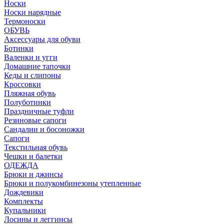
Носки
Носки нарядные
Термоноски
ОБУВЬ
Аксессуары для обуви
Ботинки
Валенки и угги
Домашние тапочки
Кеды и слипоны
Кроссовки
Пляжная обувь
Полуботинки
Праздничные туфли
Резиновые сапоги
Сандалии и босоножки
Сапоги
Текстильная обувь
Чешки и балетки
ОДЕЖДА
Брюки и джинсы
Брюки и полукомбинезоны утепленные
Дождевики
Комплекты
Купальники
Лосины и леггинсы