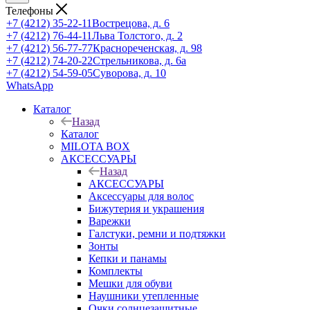
Телефоны
+7 (4212) 35-22-11
Вострецова, д. 6
+7 (4212) 76-44-11
Льва Толстого, д. 2
+7 (4212) 56-77-77
Краснореченская, д. 98
+7 (4212) 74-20-22
Стрельникова, д. 6а
+7 (4212) 54-59-05
Суворова, д. 10
WhatsApp
Каталог
Назад
Каталог
MILOTA BOX
АКСЕССУАРЫ
Назад
АКСЕССУАРЫ
Аксессуары для волос
Бижутерия и украшения
Варежки
Галстуки, ремни и подтяжки
Зонты
Кепки и панамы
Комплекты
Мешки для обуви
Наушники утепленные
Очки солнцезащитные