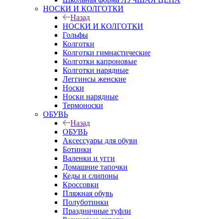
НОСКИ И КОЛГОТКИ
Назад
НОСКИ И КОЛГОТКИ
Гольфы
Колготки
Колготки гимнастические
Колготки капроновые
Колготки нарядные
Леггинсы женские
Носки
Носки нарядные
Термоноски
ОБУВЬ
Назад
ОБУВЬ
Аксессуары для обуви
Ботинки
Валенки и угги
Домашние тапочки
Кеды и слипоны
Кроссовки
Пляжная обувь
Полуботинки
Праздничные туфли